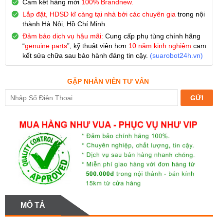
Cam kết hàng mới
100% Brandnew.
Lắp đặt, HDSD kĩ càng tại nhà bởi các chuyên gia
trong nội
thành Hà Nội, Hồ Chí Minh.
Đảm bảo dịch vụ hậu mãi:
Cung cấp phụ tùng chính hãng
“
genuine parts
”, kỹ thuật viên hơn
10 năm kinh nghiệm
cam
kết sửa chữa sau bảo hành đáng tin cậy.
(
suarobot24h.vn
)
GẶP NHÂN VIÊN TƯ VẤN
MÔ TẢ