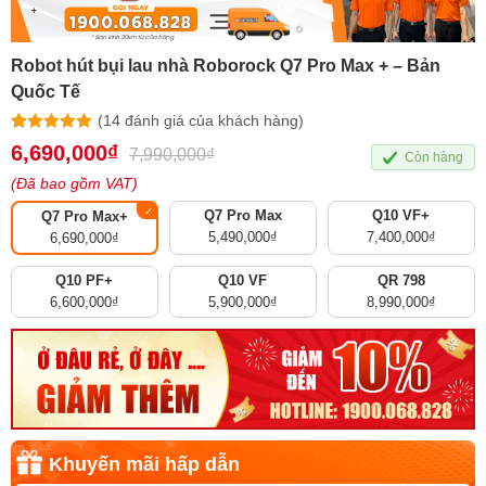
Robot hút bụi lau nhà Roborock Q7 Pro Max + – Bản
Quốc Tế
(
14
đánh giá của khách hàng)
5.00
14
trên 5
6,690,000
₫
7,990,000
₫
Còn hàng
dựa trên
đánh giá
(Đã bao gồm VAT)
Q7 Pro Max
Q10 VF+
Q7 Pro Max+
5,490,000
₫
7,400,000
₫
6,690,000
₫
Q10 PF+
Q10 VF
QR 798
6,600,000
₫
5,900,000
₫
8,990,000
₫