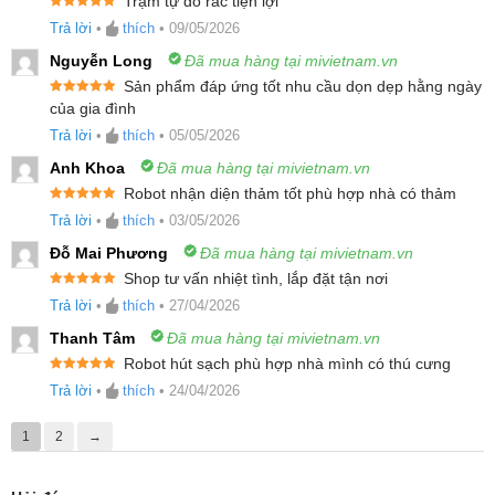
Trạm tự đổ rác tiện lợi
chân sợi thảm, mang lại không gian sạch sẽ toàn
Được xếp
Trả lời
•
thích
•
09/05/2026
hạng
5
5
diện.
sao
Nguyễn Long
Đã mua hàng tại mivietnam.vn
Hệ thống lau với dòng nước ổn định và thiết
Sản phẩm đáp ứng tốt nhu cầu dọn dẹp hằng ngày
Được xếp
của gia đình
kế giẻ lau linh hoạt
hạng
5
5
sao
Trả lời
•
thích
•
05/05/2026
Anh Khoa
Đã mua hàng tại mivietnam.vn
Robot nhận diện thảm tốt phù hợp nhà có thảm
Được xếp
Trả lời
•
thích
•
03/05/2026
hạng
5
5
sao
Đỗ Mai Phương
Đã mua hàng tại mivietnam.vn
Shop tư vấn nhiệt tình, lắp đặt tận nơi
Được xếp
Trả lời
•
thích
•
27/04/2026
hạng
5
5
sao
Thanh Tâm
Đã mua hàng tại mivietnam.vn
Robot hút sạch phù hợp nhà mình có thú cưng
Được xếp
Trả lời
•
thích
•
24/04/2026
hạng
5
5
sao
1
2
→