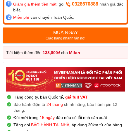
0328670888
Giảm giá thêm tiền mặt
, gọi
nhận giá đặc
biệt.
Miễn phí
vận chuyển Toàn Quốc.
MUA NGAY
Giao hàng nhanh tận nơi
Tiết kiệm thêm đến
133,800
₫
cho
Mifan
Hàng công ty, bản Quốc tế
,
giá full VAT
Bảo hành điện tử
24 tháng
chính hãng, bảo hành pin 12
tháng.
Đổi mới trong
15 ngày
đầu nếu có lỗi nhà sản xuất.
Tặng gói
BẢO HÀNH TẠI NHÀ
, áp dụng 20km từ cửa hàng.