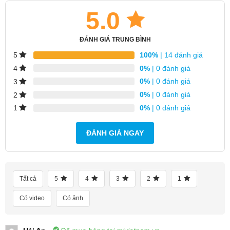
Tự động nhận diện thảm & làm sạch tạm
5.0
thời
: Linh hoạt dọn dẹp lại khu vực chưa sạch
và tự động tăng lực hút khi lên thảm.
ĐÁNH GIÁ TRUNG BÌNH
Lực hút HyperForce 13.000 Pa ấn tượng, làm
100%
| 14 đánh giá
5
sạch sâu khe kẽ và thảm
0%
| 0 đánh giá
4
0%
| 0 đánh giá
3
0%
| 0 đánh giá
2
0%
| 0 đánh giá
1
ĐÁNH GIÁ NGAY
Tất cả
5
4
3
2
1
Có video
Có ảnh