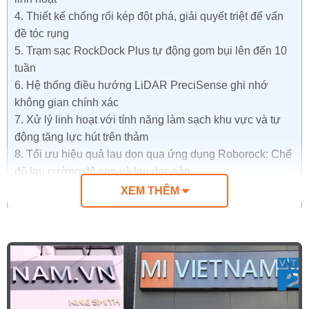
4.
Thiết kế chống rối kép đột phá, giải quyết triệt để vấn
đề tóc rụng
5.
Trạm sạc RockDock Plus tự động gom bụi lên đến 10
tuần
6.
Hệ thống điều hướng LiDAR PreciSense ghi nhớ
không gian chính xác
7.
Xử lý linh hoạt với tính năng làm sạch khu vực và tự
động tăng lực hút trên thảm
8.
Tối ưu hiệu quả lau dọn qua ứng dụng Roborock: Chế
độ lau cường độ cao và lau dọc sàn
9.
Thông số sản phẩm
XEM THÊM
10.
Hình ảnh thực tế sản phẩm
Ưu điểm nổi bật của robot hút bụi lau nhà
Roborock Q7 Pro Max +
Lực hút siêu mạnh 13.000 Pa
: Đánh bay bụi