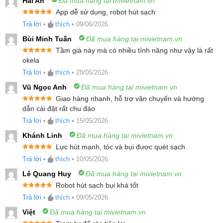
Hải An
Đã mua hàng tại mivietnam.vn
App dễ sử dụng, robot hút sạch
Được xếp
Trả lời
•
thích
•
09/06/2026
hạng
5
5
sao
Bùi Minh Tuấn
Đã mua hàng tại mivietnam.vn
Tầm giá này mà có nhiều tính năng như vậy là rất
Được xếp
okela
hạng
5
5
sao
Trả lời
•
thích
•
28/05/2026
Một trong những yếu tố quyết định hiệu quả của thiết
Vũ Ngọc Anh
Đã mua hàng tại mivietnam.vn
bị làm sạch tự động chính là lực hút. Robot hút bụi
Giao hàng nhanh, hỗ trợ vận chuyển và hướng
Được xếp
dẫn cài đặt rất chu đáo
lau nhà Roborock Q7 Pro Max + sở hữu hệ thống hút
hạng
5
5
sao
Trả lời
•
thích
•
15/05/2026
HyperForce vô cùng mạnh mẽ với lực hút lên đến
Khánh Linh
Đã mua hàng tại mivietnam.vn
13.000 Pa.
Lực hút mạnh, tóc và bụi được quét sạch
Mức công suất này cho phép thiết bị dễ dàng loại bỏ
Được xếp
Trả lời
•
thích
•
10/05/2026
hạng
5
5
sao
bụi bẩn, cát, và các hạt mịn lọt thỏm sâu trong các
Lê Quang Huy
Đã mua hàng tại mivietnam.vn
khe hở của sàn gỗ hay sàn gạch. Đặc biệt, đối với
Robot hút sạch bụi khá tốt
Được xếp
những gia đình sử dụng thảm, lực hút 13.000 Pa
Trả lời
•
thích
•
09/05/2026
hạng
5
5
sao
đảm bảo hút sạch tóc rụng và bụi bẩn bám chặt ở tận
Việt
Đã mua hàng tại mivietnam.vn