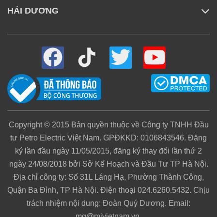
lên đến 10 tuần
HẢI DƯƠNG
Copyright © 2015 Bản quyền thuộc về Công ty TNHH Đầu
tư Petro Electric Việt Nam. GPĐKKD: 0106843546. Đăng
ký lần đầu ngày 11/05/2015, đăng ký thay đổi lần thứ 2
ngày 24/08/2018 bởi Sở Kế Hoạch và Đầu Tư TP Hà Nội.
Địa chỉ công ty: Số 31L Láng Hạ, Phường Thành Công,
Quận Ba Đình, TP Hà Nội. Điện thoại 024.6260.5432. Chịu
trách nhiệm nội dung: Đoàn Quý Dương. Email:
mg@mivietnam.vn.