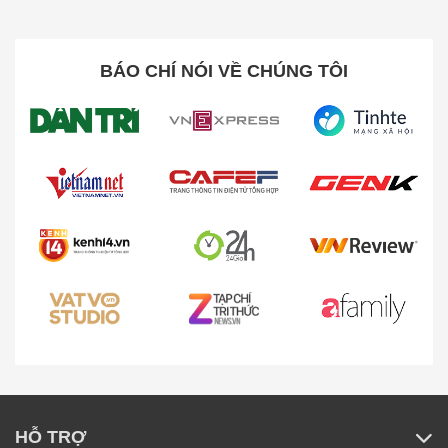
Thiết kế chống rối kép đột phá, giải quyết
triệt để vấn đề tóc rụng
BÁO CHÍ NÓI VỀ CHÚNG TÔI
HỖ TRỢ