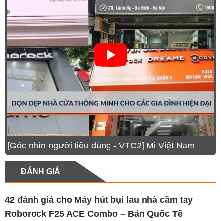
giường đệm chuyên dụng hay máy hút bụi cầm tay
với nhiều biến thể khác nhau, đáp ứng mọi nhu cầu
vệ sinh trong gia đình. Lực hút mạnh mẽ lên đến
20.000Pa cùng công nghệ bánh xe AI xoay 70° giúp
di chuyển mượt mà trên nhiều bề mặt, tối ưu hiệu
quả làm sạch. Ngoài ra, hệ thống lọc lốc xoáy đa
tầng loại bỏ đến 99,99% bụi mịn, kết hợp với tính
năng giặt giẻ bằng nước nóng 90°C giúp khử khuẩn
hiệu quả, mang lại không gian sống trong lành và tiện
nghi.
[Góc nhìn người tiêu dùng - VTC2] Mi Việt Nam
ĐÁNH GIÁ
42 đánh giá cho
Máy hút bụi lau nhà cầm tay
Roborock F25 ACE Combo – Bản Quốc Tế