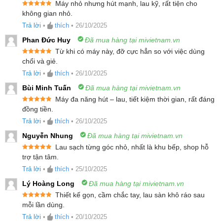
Máy nhỏ nhưng hút mạnh, lau kỹ, rất tiện cho
Roborock F25 ACE Combo
Được xếp
không gian nhỏ.
hạng
5
5
sao
Trả lời
•
thích
•
26/10/2025
Giải pháp dọn dẹp tối ưu 5 trong 1, linh hoạt với
Phan Đức Huy
Đã mua hàng tại mivietnam.vn
bộ đầu hút thay thế
Từ khi có máy này, đỡ cực hẳn so với việc dùng
Được xếp
Dễ dàng làm sạch không gian thấp với thiết kế
chổi và giẻ.
hạng
5
5
sao
Trả lời
•
thích
•
26/10/2025
mỏng nhẹ FlatReach
Bùi Minh Tuấn
Đã mua hàng tại mivietnam.vn
Công nghệ chống rối Jaw Scraper xử lý tóc hiệu
Máy đa năng hút – lau, tiết kiệm thời gian, rất đáng
quả
Được xếp
đồng tiền.
hạng
5
5
Hệ thống lọc lốc xoáy 9 hình nón giúp lọc sạch
sao
Trả lời
•
thích
•
26/10/2025
bụi mịn
Nguyễn Nhung
Đã mua hàng tại mivietnam.vn
Điều hướng mượt mà với bánh xe AI trợ lực
Lau sạch từng góc nhỏ, nhất là khu bếp, shop hỗ
Được xếp
trợ tận tâm.
SlideTech 2.0
hạng
5
5
sao
Trả lời
•
thích
•
25/10/2025
Thiết kế con lăn tràn viền làm sạch 3 cạnh
Lý Hoàng Long
Đã mua hàng tại mivietnam.vn
Tính năng tự động pha nước lau sàn tiện lợi
Thiết kế gọn, cầm chắc tay, lau sàn khô ráo sau
Trạm sạc đa năng giặt giẻ, sấy khô tự động, diệt
Được xếp
mỗi lần dùng.
hạng
5
5
khuẩn tối ưu
sao
Trả lời
•
thích
•
20/10/2025