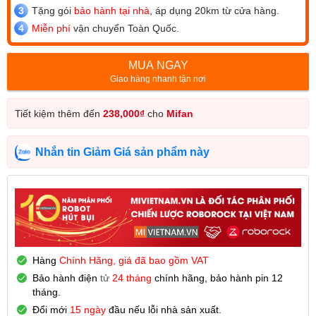
Tặng gói
bảo hành tại nhà
, áp dụng 20km từ cửa hàng.
Miễn phí
vận chuyển Toàn Quốc.
MUA NGAY
Giao hàng nhanh tận nơi
Tiết kiệm thêm đến
238,000
₫
cho
Mifan
Nhắn tin Giảm Giá sản phẩm này
Hàng
Chính Hãng, giá đã bao gồm VAT
Bảo hành
điện
tử
24 tháng
chính hãng, bảo hành pin 12
tháng.
Đổi mới
15 ngày
đầu nếu lỗi nhà sản xuất.