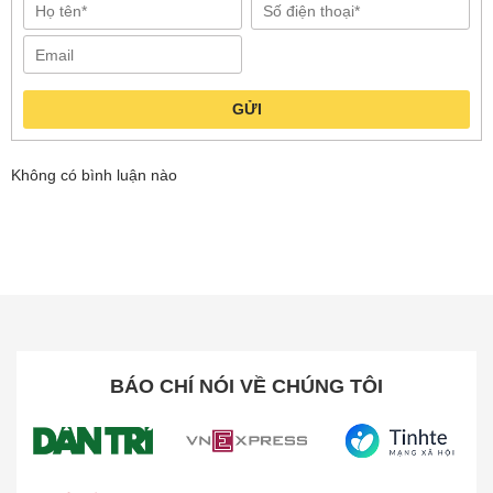
GỬI
Không có bình luận nào
Máy hút bụi lau nhà cầm tay Roborock F25 ACE
Combo được thiết kế với động cơ trung tâm tương
thích với nhiều đầu hút chuyên dụng khác nhau, cho
phép chuyển đổi linh hoạt giữa các chế độ làm sạch
khác nhau. Nhờ vào sự kết hợp này, thiết bị có thể
dễ dàng biến đổi thành:
BÁO CHÍ NÓI VỀ CHÚNG TÔI
Máy hút bụi lau sàn
: Làm sạch sàn nhà hiệu
quả với lực hút mạnh mẽ và hệ thống lau sàn
tiên tiến.