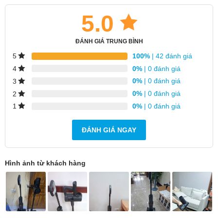
5.0
ĐÁNH GIÁ TRUNG BÌNH
100%
| 42 đánh giá
5
0%
| 0 đánh giá
4
0%
| 0 đánh giá
3
0%
| 0 đánh giá
2
0%
| 0 đánh giá
1
Mục lục
1.
Ưu điểm nổi bật của máy hút bụi lau nhà Roborock
ĐÁNH GIÁ NGAY
F25 ACE Combo
2.
Giải pháp dọn dẹp tối ưu 5 trong 1, linh hoạt với bộ
Hình ảnh từ khách hàng
đầu hút thay thế
2.1.
Máy hút bụi lau sàn làm sạch sâu và toàn diện
2.2.
Máy hút bụi giường đệm cho không giản ngủ
sạch sẽ
2.3.
Máy hút bụi cầm tay không dây với hiệu suất ổn