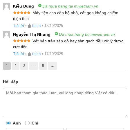
Pin gói mềm bền bỉ cho thời lượng sử dụng lâu
Kiều Dung
Đã mua hàng tại mivietnam.vn
dài
Máy tiện cho căn hộ nhỏ, cất gọn không chiếm
Được xếp
diện tích.
Kết nối app thông minh cho khả năng điều khiển
hạng
5
5
sao
Trả lời
•
thích
•
18/10/2025
dễ dàng
Nguyễn Thị Nhung
Đã mua hàng tại mivietnam.vn
Giải pháp dọn dẹp tối ưu 5 trong 1, linh hoạt
Vết bẩn trên sàn gỗ hay sàn gạch đều xử lý được,
Được xếp
cực tiện.
với bộ đầu hút thay thế
hạng
5
5
sao
Trả lời
•
thích
•
17/10/2025
1
2
3
…
5
→
Hỏi đáp
Anh
Chị