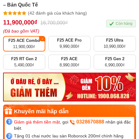
– Bản Quốc Tế
(
42
đánh giá của khách hàng)
5.00
42
trên 5
11,900,000
₫
16,700,000
₫
Còn hàng
dựa trên
đánh giá
(Đã bao gồm VAT)
F25 ACE Pro
F25 Ultra
F25 ACE Combo
9,990,000
₫
10,990,000
₫
11,900,000
₫
F25 RT Gen 2
F25 ACE
F25 Gen 2
5,490,000
₫
8,990,000
₫
6,990,000
₫
0328670888
Giảm giá thêm tiền mặt
, gọi
nhận giá đặc
biệt.
Tặng 01 chai nước lau sàn Roborock 200ml chính hãng