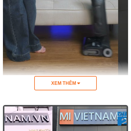
XEM THÊM
Máy hút bụi lau nhà cầm tay Roborock F25 ACE
Combo là giải pháp làm sạch toàn diện với thiết kế
combo 5 trong 1 linh hoạt. Nhờ khả năng thay đổi
đầu hút một cách dễ dàng, sản phẩm có thể biến đổi
thành máy hút bụi lau sàn mạnh mẽ, máy hút bụi