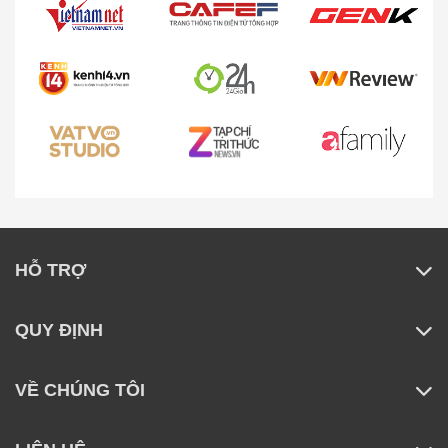
Máy hút bụi đệm giường:
Chăm sóc giường
đệm chuyên sâu, loại bỏ mạt bụi và vi khuẩn.
Máy hút bụi cầm tay:
Nhẹ nhàng, linh hoạt,
phù hợp để làm sạch nội thất ô tô, bàn ghế, tủ
kệ và các khu vực khó tiếp cận.
HỖ TRỢ
QUY ĐỊNH
VỀ CHÚNG TÔI