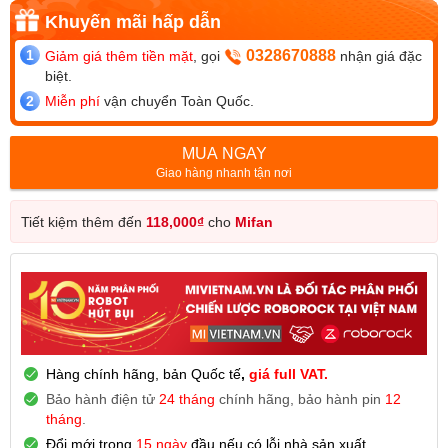
0328670888
Giảm giá thêm tiền mặt
, gọi
nhận giá đặc
biệt.
Miễn phí
vận chuyển Toàn Quốc.
MUA NGAY
Giao hàng nhanh tận nơi
Tiết kiệm thêm đến
118,000
₫
cho
Mifan
Hàng chính hãng, bản Quốc tế
,
giá full VAT.
Bảo hành điện tử
24 tháng
chính hãng, bảo hành pin
12
tháng
.
Đổi mới trong
15 ngày
đầu nếu có lỗi nhà sản xuất.