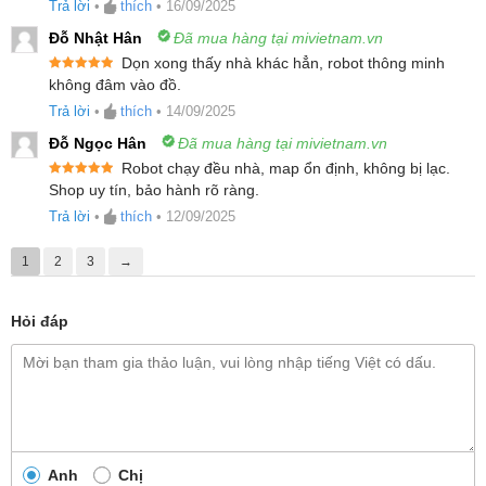
Trả lời
•
thích
•
16/09/2025
làm sạch vượt trội
Đỗ Nhật Hân
Đã mua hàng tại mivietnam.vn
Robot hút bụi lau nhà
Roborock Q10 VF được trang
Dọn xong thấy nhà khác hẳn, robot thông minh
Được xếp
không đâm vào đồ.
bị công nghệ HyperForce với lực hút mạnh mẽ lên
hạng
5
5
sao
Trả lời
•
thích
•
14/09/2025
đến 10.000 Pa, giúp loại bỏ bụi bẩn, lông thú và
Đỗ Ngọc Hân
Đã mua hàng tại mivietnam.vn
mảnh vụn một cách nhanh chóng. Với sức hút này,
Robot chạy đều nhà, map ổn định, không bị lạc.
robot không chỉ làm sạch hiệu quả trên sàn cứng mà
Được xếp
Shop uy tín, bảo hành rõ ràng.
hạng
5
5
còn len lỏi sâu vào từng sợi thảm, đánh bay bụi bẩn
sao
Trả lời
•
thích
•
12/09/2025
cứng đầu. Dù là bụi mịn hay mảnh vụn lớn, Roborock
1
2
3
→
Q10 VF đều xử lý gọn gàng, mang đến không gian
sống trong lành, sạch sẽ.
Hỏi đáp
Anh
Chị