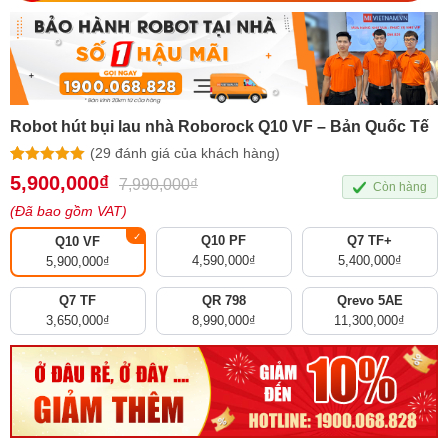
Robot hút bụi lau nhà Roborock Q10 VF – Bản Quốc Tế
(
29
đánh giá của khách hàng)
4.97
29
trên 5
5,900,000
₫
7,990,000
₫
Còn hàng
dựa trên
đánh giá
(Đã bao gồm VAT)
Q10 PF
Q7 TF+
Q10 VF
4,590,000
₫
5,400,000
₫
5,900,000
₫
Q7 TF
QR 798
Qrevo 5AE
3,650,000
₫
8,990,000
₫
11,300,000
₫