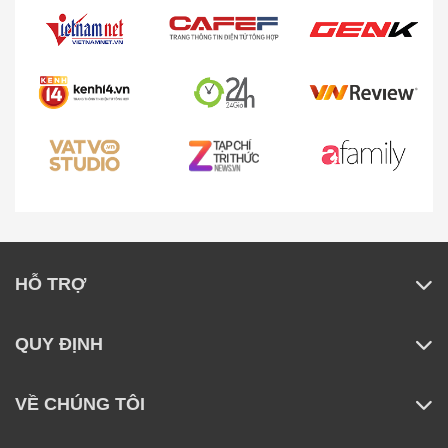
nhà trở nên chủ động và hiệu quả hơn bao giờ hết.
Với khả năng nâng giẻ lau đến 8mm và rung 3.000
lần mỗi phút, Roborock Q10 VF tối ưu hóa lực ma
sát, giúp đánh bay vết bẩn cứng đầu như bùn đất,
dầu mỡ hay vết nước khô bám trên sàn.
HỖ TRỢ
QUY ĐỊNH
VỀ CHÚNG TÔI