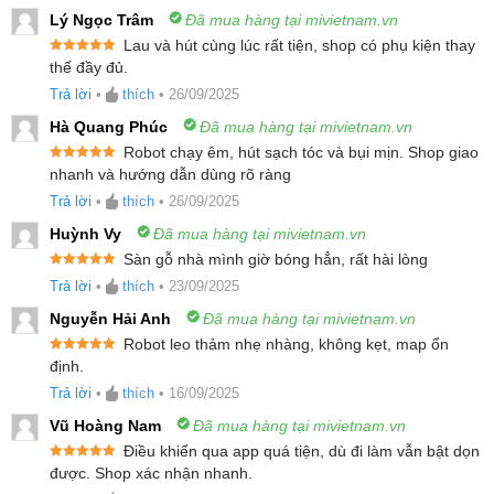
Roborock Q10 VF
Lý Ngọc Trâm
Đã mua hàng tại mivietnam.vn
Lau và hút cùng lúc rất tiện, shop có phụ kiện thay
Lực hút HyperForce 10.000Pa cho sức mạnh
Được xếp
thế đầy đủ.
hạng
5
5
làm sạch vượt trội
sao
Trả lời
•
thích
•
26/09/2025
Hệ thống lau rung VibraRise 2.0 đánh bay vết
Hà Quang Phúc
Đã mua hàng tại mivietnam.vn
bẩn cứng đầu
Robot chạy êm, hút sạch tóc và bụi mịn. Shop giao
Được xếp
nhanh và hướng dẫn dùng rõ ràng
Trang bị hệ thống chống rối kép hiện đại
hạng
5
5
sao
Trả lời
•
thích
•
26/09/2025
Công nghệ nhận diện thảm bằng sóng siêu âm
Huỳnh Vy
Đã mua hàng tại mivietnam.vn
Cảm biến tránh vật cản Reactive Tech – Di
Sàn gỗ nhà mình giờ bóng hẳn, rất hài lòng
chuyển linh hoạt, hạn chế va chạm
Được xếp
Trả lời
•
thích
•
23/09/2025
hạng
5
5
Điều hướng Precise LiDAR – Lập bản đồ thông
sao
Nguyễn Hải Anh
Đã mua hàng tại mivietnam.vn
minh, tối ưu lộ trình làm sạch
Robot leo thảm nhẹ nhàng, không kẹt, map ổn
Được xếp
Lập bản đồ đa tầng, lên lịch làm sạch thông
định.
hạng
5
5
sao
Trả lời
•
thích
•
16/09/2025
minh
Vũ Hoàng Nam
Đã mua hàng tại mivietnam.vn
Điều khiển dễ dàng qua ứng dụng Roborock
Điều khiển qua app quá tiện, dù đi làm vẫn bật dọn
Được xếp
được. Shop xác nhận nhanh.
Lực hút HyperForce 10.000Pa cho sức mạnh
hạng
5
5
sao