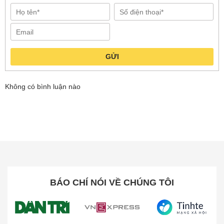
GỬI
Không có bình luận nào
Hệ thống lau rung VibraRise 2.0 đánh bay
vết bẩn cứng đầu
BÁO CHÍ NÓI VỀ CHÚNG TÔI
Không chỉ dừng lại ở việc hút bụi mạnh mẽ, robot hút
bụi lau nhà Roborock Q10 VF còn được nâng cấp với
hệ thống lau rung VibraRise 2.0, giúp quá trình lau