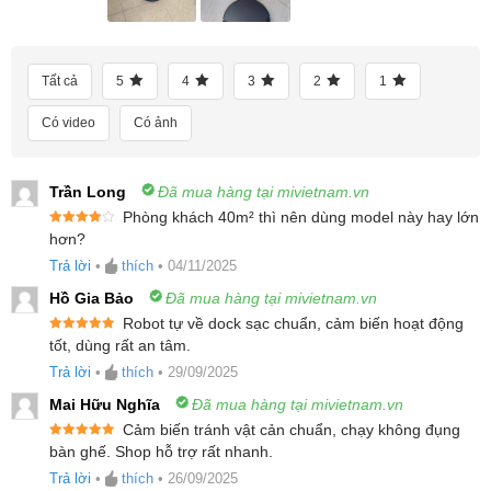
1.
Ưu điểm nổi bật của robot hút bụi lau nhà Roborock
Q10 VF
Tất cả
5
4
3
2
1
2.
Lực hút HyperForce 10.000Pa cho sức mạnh làm sạch
vượt trội
Có video
Có ảnh
3.
Hệ thống lau rung VibraRise 2.0 đánh bay vết bẩn
cứng đầu
Trần Long
Đã mua hàng tại mivietnam.vn
4.
Trang bị hệ thống chống rối kép hiện đại
Phòng khách 40m² thì nên dùng model này hay lớn
5.
Công nghệ nhận diện thảm bằng sóng siêu âm
Được xếp
hơn?
6.
Cảm biến tránh vật cản Reactive Tech – Di chuyển linh
hạng
4
5
sao
Trả lời
•
thích
•
04/11/2025
hoạt, hạn chế va chạm
Hồ Gia Bảo
Đã mua hàng tại mivietnam.vn
7.
Điều hướng Precise LiDAR – Lập bản đồ thông minh,
Robot tự về dock sạc chuẩn, cảm biến hoạt động
tối ưu lộ trình làm sạch
Được xếp
tốt, dùng rất an tâm.
hạng
5
5
8.
Lập bản đồ đa tầng, lên lịch làm sạch thông minh
sao
Trả lời
•
thích
•
29/09/2025
9.
Điều khiển dễ dàng qua ứng dụng Roborock
Mai Hữu Nghĩa
Đã mua hàng tại mivietnam.vn
10.
Thông số kĩ thuật sản phẩm
Cảm biến tránh vật cản chuẩn, chạy không đụng
Được xếp
bàn ghế. Shop hỗ trợ rất nhanh.
hạng
5
5
Ưu điểm nổi bật của robot hút bụi lau nhà
sao
Trả lời
•
thích
•
26/09/2025