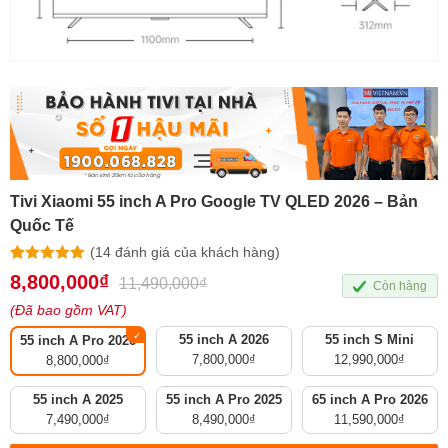
Tivi Xiaomi 55 inch A Pro Google TV QLED 2026 – Bản
Quốc Tế
(
14
đánh giá của khách hàng)
5.00
14
trên 5
8,800,000
₫
11,490,000
₫
Còn hàng
dựa trên
đánh giá
(Đã bao gồm VAT)
55 inch A 2026
55 inch S Mini
55 inch A Pro 2026
7,800,000
₫
12,990,000
₫
8,800,000
₫
55 inch A 2025
55 inch A Pro 2025
65 inch A Pro 2026
7,490,000
₫
8,490,000
₫
11,590,000
₫