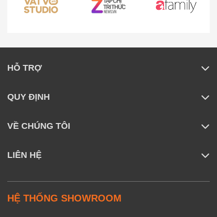
Độ phân giải 4K Ultra HD – Hiển thị sắc nét
đến từng chi tiết
Với độ phân giải 4K UHD (3840 x 2160 pixels), Tivi
Xiaomi 55 inch A Pro mang lại hình ảnh chi tiết vượt
HỖ TRỢ
trội. Từ từng sợi tóc, ánh mắt đến khung cảnh thiên
nhiên bao la, mọi thứ đều được tái hiện sắc nét, rõ
QUY ĐỊNH
ràng đến kinh ngạc – cho bạn cảm giác như đang tận
mắt chứng kiến từng khoảnh khắc ngay trước mắt.
VỀ CHÚNG TÔI
LIÊN HỆ
HỆ THỐNG SHOWROOM