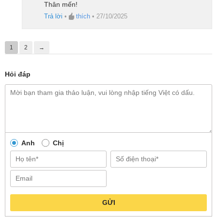
Thân mến!
Trả lời
•
thích
•
27/10/2025
1
2
→
Hỏi đáp
Anh
Chị
Chế độ Filmmaker Mode – Truyền tải trọn
GỬI
vẹn ý đồ đạo diễn