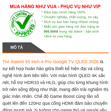
MÔ TẢ
Tivi Xiaomi 55 inch A Pro Google TV QLED 2026
là
sự kết hợp hoàn hảo giữa thiết kế hiện đại và công
nghệ hình ảnh tiên tiến. Với màn hình QLED 4K sắc
nét, hỗ trợ HDR10 và HLG, giúp cho từng khung hình
trở nên sống động như thật, mang đến trải nghiệm thị
giác mãn nhãn. Chế độ Game Boost cùng tần số
quét lên đến 120Hz qua cổng HDMI đảm bảo chuyển
động mượt mà, lý tưởng cho game thủ và người yêu