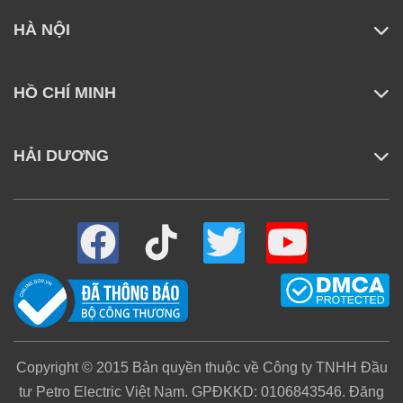
HÀ NỘI
HỒ CHÍ MINH
HẢI DƯƠNG
Nâng tầm độ tương phản và chiều sâu hình
ảnh với HDR Enhance
Không chỉ dừng lại ở độ phân giải cao, công nghệ
HDR Enhance được trang bị trên mẫu tivi Xiaomi 55
inch này còn giúp cải thiện rõ rệt độ sáng, độ tương
Copyright © 2015 Bản quyền thuộc về Công ty TNHH Đầu
phản và khả năng hiển thị vùng sáng – tối. Khi xem
tư Petro Electric Việt Nam. GPĐKKD: 0106843546. Đăng