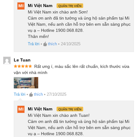
lẫn tụ họp gia đình.
Mi Việt Nam
QUẢN TRỊ VIÊN
Mi Việt Nam xin chào anh Sơn!
Công nghệ QLED Quantum Dot cho màu sắc
Cảm ơn anh đã tin tưởng và ủng hộ sản phẩm tại Mi
sống động như thật
Việt Nam, nếu anh cần hỗ trợ bên em sẵn sàng phục
vụ ạ – Hotline 1900.068.828.
Tivi Xiaomi 55 inch A Pro Google TV QLED 2026 sở
Thân mến!
Trả lời
•
thích
•
24/10/2025
hữu công nghệ QLED tiên tiến kết hợp chấm lượng
tử (Quantum Dot), mang đến dải màu rộng và khả
Le Tuan
năng tái tạo màu sắc cực kỳ chính xác. Nhờ tích hợp
Rất ưng í, màu sắc lên rất chuẩn, kích thước vừa
chuẩn màu DCI-P3 – tiêu chuẩn màu sắc trong
Được xếp
vặn với nhà mình
hạng
5
5
sao
ngành công nghiệp điện ảnh Hollywood – chiếc tivi
này tái hiện hình ảnh với độ rực rỡ và chân thực đầy
Trả lời
•
thích
•
27/10/2025
mê hoặc. Dù là cảnh hoàng hôn dịu nhẹ hay những
khung hình hành động rực lửa, tất cả đều trở nên
Mi Việt Nam
QUẢN TRỊ VIÊN
sống động như được nhìn thấy bằng mắt thường.
Mi Việt Nam xin chào anh Tuan!
Cảm ơn anh đã tin tưởng và ủng hộ sản phẩm tại Mi
Việt Nam, nếu anh cần hỗ trợ bên em sẵn sàng phục
vụ ạ – Hotline 1900.068.828.