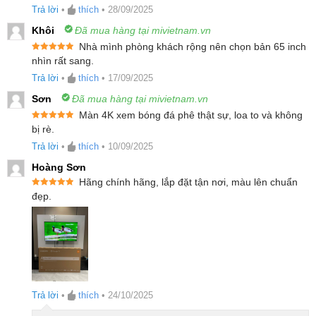
sao
Trả lời
•
thích
•
28/09/2025
Khôi
Đã mua hàng tại mivietnam.vn
Nhà mình phòng khách rộng nên chọn bản 65 inch
Được xếp
nhìn rất sang.
hạng
5
5
sao
Trả lời
•
thích
•
17/09/2025
Sơn
Đã mua hàng tại mivietnam.vn
Màn 4K xem bóng đá phê thật sự, loa to và không
Được xếp
bị rè.
hạng
5
5
sao
Trả lời
•
thích
•
10/09/2025
Hoàng Sơn
Hãng chính hãng, lắp đặt tận nơi, màu lên chuẩn
Được xếp
đẹp.
hạng
5
5
sao
Sở hữu kích thước lên đến 55 inch, mẫu tivi này
mang lại trải nghiệm thị giác cực kỳ ấn tượng. Mỗi
khung hình đều trở nên sống động và cuốn hút hơn,
cho bạn cảm giác như đang ngồi trong rạp chiếu
Trả lời
•
thích
•
24/10/2025
phim ngay tại nhà – lý tưởng cho cả giải trí cá nhân