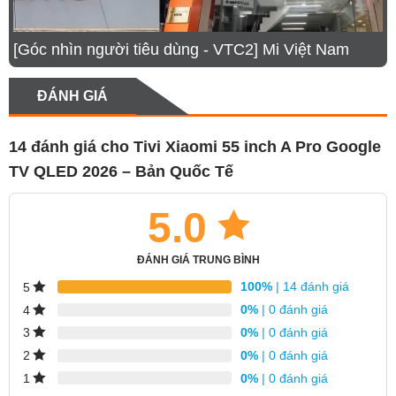
đồ đạo diễn
Độ phân giải 4K Ultra HD – Hiển thị sắc nét đến
[Góc nhìn người tiêu dùng - VTC2] Mi Việt Nam
từng chi tiết
Nâng tầm độ tương phản và chiều sâu hình ảnh
ĐÁNH GIÁ
với HDR Enhance
Hình ảnh siêu mượt, phản hồi cực nhanh với
14 đánh giá cho
Tivi Xiaomi 55 inch A Pro Google
tần số quét 120Hz
TV QLED 2026 – Bản Quốc Tế
Công nghệ MEMC cho chuyển động mượt mà,
5.0
không độ trễ
Bảo vệ mắt với công nghệ giảm ánh sáng xanh
ĐÁNH GIÁ TRUNG BÌNH
và DC Dimming
100%
| 14 đánh giá
5
Hệ thống âm thanh chuyên nghiệp, tuỳ chỉnh
0%
| 0 đánh giá
4
thông minh
0%
| 0 đánh giá
3
Kho giải trí cá nhân hoá dành riêng cho bạn với
0%
| 0 đánh giá
2
Google TV™
0%
| 0 đánh giá
1
Truyền tải nội dung từ điện thoại lên TV dễ dàng