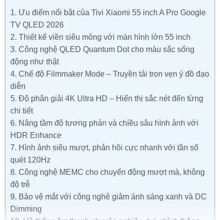
1.
Ưu điểm nổi bật của Tivi Xiaomi 55 inch A Pro Google
TV QLED 2026
2.
Thiết kế viền siêu mỏng với màn hình lớn 55 inch
3.
Công nghệ QLED Quantum Dot cho màu sắc sống
động như thật
4.
Chế độ Filmmaker Mode – Truyền tải trọn vẹn ý đồ đạo
diễn
5.
Độ phân giải 4K Ultra HD – Hiển thị sắc nét đến từng
chi tiết
6.
Nâng tầm độ tương phản và chiều sâu hình ảnh với
HDR Enhance
7.
Hình ảnh siêu mượt, phản hồi cực nhanh với tần số
quét 120Hz
8.
Công nghệ MEMC cho chuyển động mượt mà, không
độ trễ
9.
Bảo vệ mắt với công nghệ giảm ánh sáng xanh và DC
Dimming