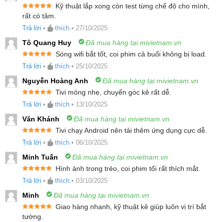
Kỹ thuật lắp xong còn test từng chế độ cho mình,
inch
Được xếp
rất có tâm.
hạng
5
5
sao
Trả lời
•
thích
•
27/10/2025
Tivi được trang bị màn hình tràn viền với tỷ lệ màn
Tô Quang Huy
Đã mua hàng tại mivietnam.vn
hình so với thân máy cực cao, mang đến không gian
Sóng wifi bắt tốt, coi phim cả buổi không bị load.
hiển thị rộng rãi, liền mạch. Nhờ thiết kế gần như
Được xếp
Trả lời
•
thích
•
25/10/2025
hạng
5
5
không viền, bạn sẽ được tận hưởng nội dung một
sao
Nguyễn Hoàng Anh
Đã mua hàng tại mivietnam.vn
cách trọn vẹn và chân thực hơn, đặc biệt là khi xem
Tivi mỏng nhẹ, chuyển góc kê rất dễ.
phim hoặc chơi game. Khung viền kim loại được gia
Được xếp
Trả lời
•
thích
•
13/10/2025
hạng
5
5
sao
công tỉ mỉ không chỉ tạo cảm giác sang trọng mà còn
Văn Khánh
Đã mua hàng tại mivietnam.vn
mang đến độ bền vượt trội, giúp tivi trở thành điểm
Tivi chạy Android nên tải thêm ứng dụng cực dễ.
Được xếp
nhấn nội thất đẳng cấp cho mọi không gian hiện đại.
Trả lời
•
thích
•
06/10/2025
hạng
5
5
sao
Minh Tuấn
Đã mua hàng tại mivietnam.vn
Hình ảnh trong trẻo, coi phim tối rất thích mắt.
Được xếp
Trả lời
•
thích
•
03/10/2025
hạng
5
5
sao
Minh
Đã mua hàng tại mivietnam.vn
Giao hàng nhanh, kỹ thuật kê giúp luôn vị trí bắt
Được xếp
tường.
hạng
5
5