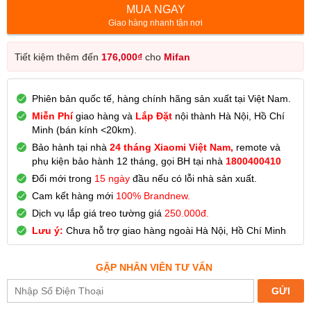
MUA NGAY
Giao hàng nhanh tận nơi
Tiết kiệm thêm đến
176,000
₫
cho
Mifan
Phiên bản quốc tế, hàng chính hãng sản xuất tại Việt Nam.
Miễn Phí
giao hàng và
Lắp Đặt
nội thành Hà Nội, Hồ Chí
Minh (bán kính <20km).
Bảo hành tại nhà
24 tháng
Xiaomi
V
iệt Nam,
remote và
phụ kiện bảo hành 12 tháng,
gọi BH tại nhà
1800400410
Đổi mới trong
15 ngày
đầu nếu có lỗi nhà sản xuất.
Cam kết hàng mới
100% Brandnew.
Dịch vụ lắp giá treo tường giá
250.000đ.
Lưu ý:
Chưa hỗ trợ giao hàng ngoài Hà Nội, Hồ Chí Minh
GẶP NHÂN VIÊN TƯ VẤN