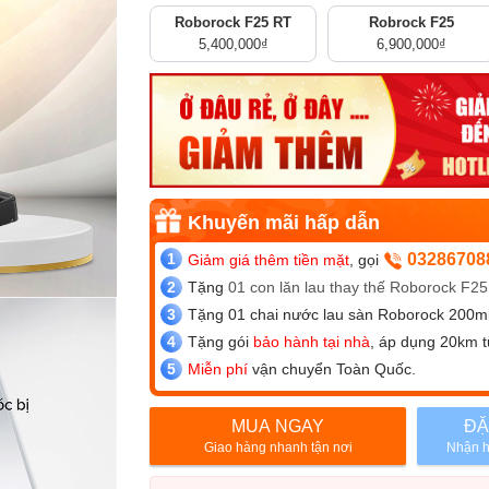
Roborock F25 RT
Robrock F25
5,400,000
₫
6,900,000
₫
03286708
Giảm giá thêm tiền mặt
, gọi
Tặng
01 con lăn lau thay thế Roborock F25
Tặng 01 chai nước lau sàn Roborock 200m
Tặng gói
bảo hành tại nhà
, áp dụng 20km t
Miễn phí
vận chuyển Toàn Quốc.
MUA NGAY
ĐẶ
Giao hàng nhanh tận nơi
Nhận h