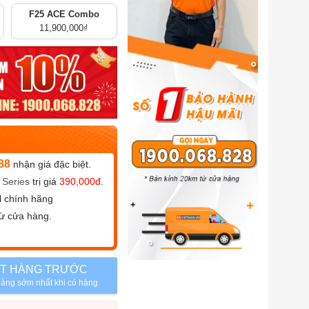
F25 ACE Combo
11,900,000
₫
88
nhận giá đặc biệt.
 Series
trị giá
390,000đ
.
l chính hãng
ừ cửa hàng.
T HÀNG TRƯỚC
àng sớm nhất khi có hàng