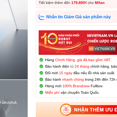
Tiết kiệm thêm đến
179,800
₫
cho
Mifan
Nhắn tin Giảm Giá sản phẩm này
Hàng
Chính Hãng, giá đã bao gồm VAT
Bảo hành
điện
tử
24 tháng
chính hãng, bảo
Đổi mới
15 ngày
đầu nếu lỗi nhà sản xuất.
Bảo hành
nhanh chóng
trong 24h đến 72h n
Hàng mới
100% Brandnew
Fullbox
Miễn phí
vận chuyển Toàn Quốc.