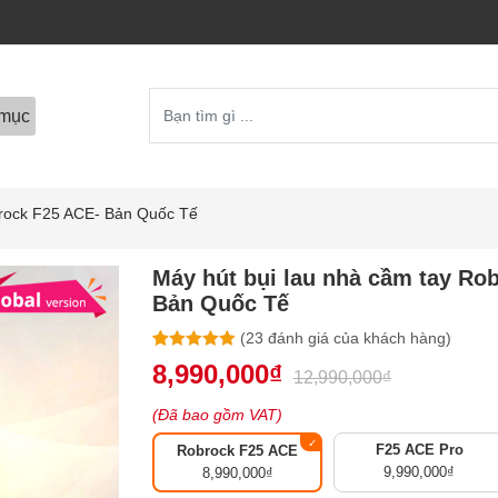
mục
orock F25 ACE- Bản Quốc Tế
Máy hút bụi lau nhà cầm tay Ro
Bản Quốc Tế
(
23
đánh giá của khách hàng)
4.96
23
trên 5
8,990,000
₫
12,990,000
₫
dựa trên
đánh giá
(Đã bao gồm VAT)
F25 ACE Pro
Robrock F25 ACE
9,990,000
₫
8,990,000
₫