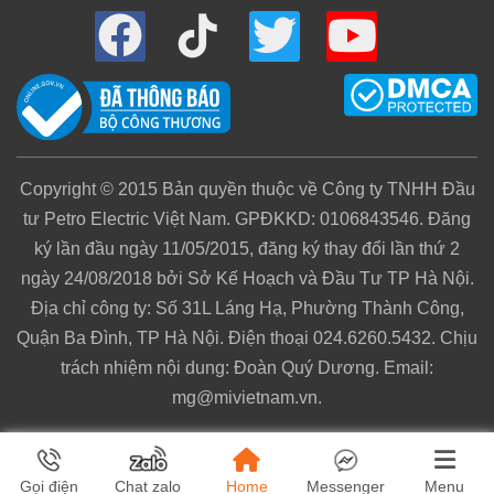
Bộ lọc chính
: Loại bỏ các hạt lớn như lông thú
cưng, bụi bẩn hay phấn hoa.
Bộ lọc hiệu suất cao của Xiaomi
: Đạt hiệu quả
loại bỏ đến 99.98% bụi mịn 0,3μm, xử lý tốt
Copyright © 2015 Bản quyền thuộc về Công ty TNHH Đầu
PM2.5, phấn hoa và cả khói thuốc lá thụ động.
tư Petro Electric Việt Nam. GPĐKKD: 0106843546. Đăng
ký lần đầu ngày 11/05/2015, đăng ký thay đổi lần thứ 2
Than hoạt tính cao cấp
: Nhờ cấu trúc xốp, lớp
ngày 24/08/2018 bởi Sở Kế Hoạch và Đầu Tư TP Hà Nội.
học này có khả năng hấp thụ mạnh mẽ
Địa chỉ công ty: Số 31L Láng Hạ, Phường Thành Công,
formaldehyde, TVOCs cùng mùi hôi khó chịu
Quận Ba Đình, TP Hà Nội. Điện thoại 024.6260.5432. Chịu
trong sinh hoạt hàng ngày.
trách nhiệm nội dung: Đoàn Quý Dương. Email:
Tia UV
: Khử khuẩn, loại bỏ virus, đảm bảo vệ
mg@mivietnam.vn.
sinh cho bộ lọc và không khí đi qua.
Ion âm tươi
: Thổi luồng khí giàu ion âm, mang
lại cảm giác trong lành như đang hòa mình giữa
Home
Menu
Gọi điện
Chat zalo
Messenger