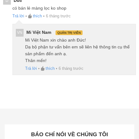
Duc
D
có bán lẻ màng lọc ko shop
Trả lời
•
thích
•
6 tháng trước
Mi Việt Nam
VN
QUẢN TRỊ VIÊN
Mi Việt Nam xin chào anh Đức!
Dạ bộ phận tư vấn bên em sẽ liên hệ thông tin cụ thể
sản phẩm đến anh ạ.
Thân mến!
Trả lời
•
thích
•
6 tháng trước
Cảm biến PM1
: Phát hiện bụi siêu mịn có kích
thước nhỏ hơn 1 micron, những hạt có thể đi
sâu vào phổi, thậm chí xâm nhập vào máu, tiềm
ẩn nhiều nguy cơ cho sức khỏe.
Cảm biến PM2.5
: Giúp xác định mật độ bụi mịn
phổ biến trong không khí đô thị.
BÁO CHÍ NÓI VỀ CHÚNG TÔI
Cảm biến bụi thô
: Nhận diện các hạt bụi lớn