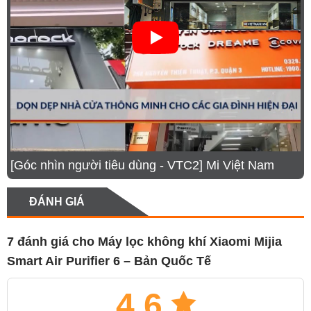
[Góc nhìn người tiêu dùng - VTC2] Mi Việt Nam
ĐÁNH GIÁ
7 đánh giá cho
Máy lọc không khí Xiaomi Mijia
Smart Air Purifier 6 – Bản Quốc Tế
4.6