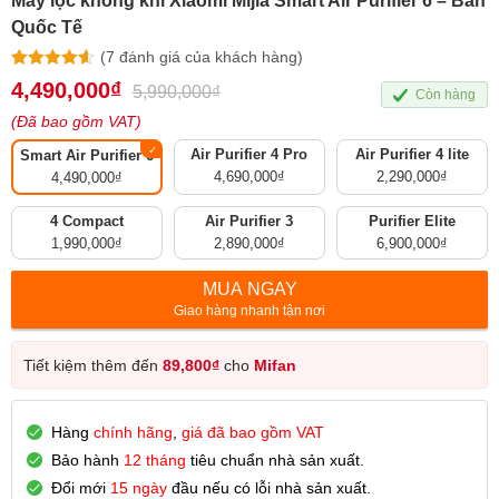
Máy lọc không khí Xiaomi Mijia Smart Air Purifier 6 – Bản
Quốc Tế
(
7
đánh giá của khách hàng)
4.57
7
trên 5
4,490,000
₫
5,990,000
₫
Còn hàng
dựa trên
đánh giá
(Đã bao gồm VAT)
Air Purifier 4 Pro
Air Purifier 4 lite
Smart Air Purifier 6
4,690,000
₫
2,290,000
₫
4,490,000
₫
4 Compact
Air Purifier 3
Purifier Elite
1,990,000
₫
2,890,000
₫
6,900,000
₫
MUA NGAY
Giao hàng nhanh tận nơi
Tiết kiệm thêm đến
89,800
₫
cho
Mifan
Hàng
chính hãng
,
giá đã bao gồm VAT
Bảo hành
12 tháng
tiêu chuẩn nhà sản xuất.
Đổi mới
15 ngày
đầu nếu có lỗi nhà sản xuất.