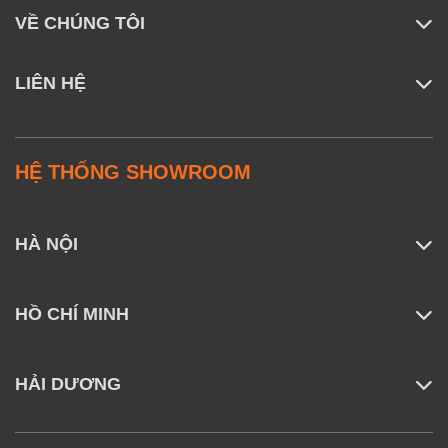
nghệ lọc composite 5 lớp giúp xử lý triệt để nhiều loại
VỀ CHÚNG TÔI
chất ô nhiễm trong nhà. Mỗi lớp lọc đảm nhận một
vai trò riêng biệt, tạo nên hệ thống bảo vệ toàn diện.
LIÊN HỆ
HỆ THỐNG SHOWROOM
HÀ NỘI
HỒ CHÍ MINH
HẢI DƯƠNG