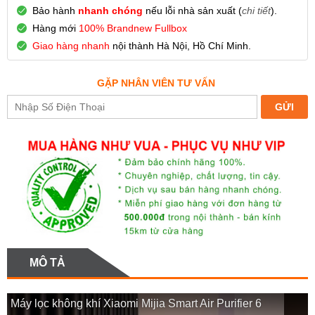
Bảo hành
nhanh chóng
nếu lỗi nhà sản xuất (
chi tiết
).
Hàng mới
100% Brandnew Fullbox
Giao hàng nhanh
nội thành Hà Nội, Hồ Chí Minh.
GẶP NHÂN VIÊN TƯ VẤN
MÔ TẢ
Máy lọc không khí Xiaomi Mijia Smart Air Purifier 6