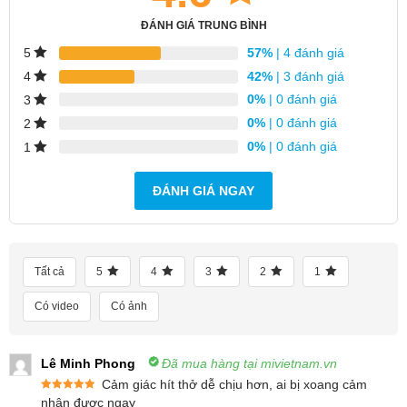
Lựa chọn mua máy lọc không khí
ĐÁNH GIÁ TRUNG BÌNH
57%
| 4 đánh giá
5
Xiaomi Purifier phù hợp
42%
| 3 đánh giá
4
0%
| 0 đánh giá
3
0%
| 0 đánh giá
2
0%
| 0 đánh giá
1
ĐÁNH GIÁ NGAY
Tất cả
5
4
3
2
1
Có video
Có ảnh
Lê Minh Phong
Đã mua hàng tại mivietnam.vn
Mục lục
Cảm giác hít thở dễ chịu hơn, ai bị xoang cảm
Được xếp
nhận được ngay