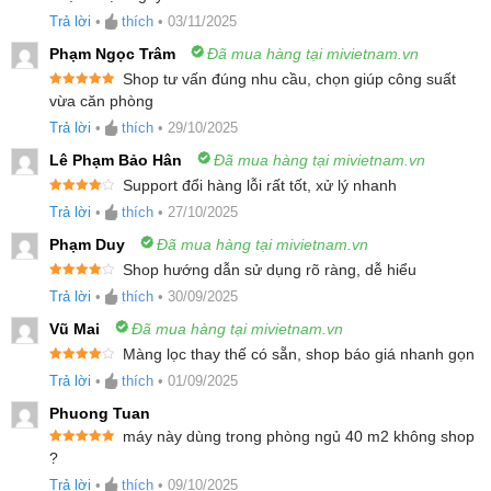
hạng
5
5
1.
Ưu điểm của máy lọc không khí Xiaomi Mijia Smart Air
sao
Trả lời
•
thích
•
03/11/2025
Purifier 6
Phạm Ngọc Trâm
Đã mua hàng tại mivietnam.vn
2.
Hệ thống cảm biến 5 trong 1 giám sát chất lượng
Shop tư vấn đúng nhu cầu, chọn giúp công suất
không khí
Được xếp
vừa căn phòng
hạng
5
5
sao
3.
Sở hữu công nghệ composite 5 lớp bảo vệ toàn diện
Trả lời
•
thích
•
29/10/2025
4.
Khả năng loại bỏ chất gây dị ứng, bảo vệ tối ưu cho
Lê Phạm Bảo Hân
Đã mua hàng tại mivietnam.vn
gia đình
Support đổi hàng lỗi rất tốt, xử lý nhanh
Được xếp
5.
Đèn UVC tích hợp giúp loại bỏ vi khuẩn và virus
Trả lời
•
thích
•
27/10/2025
hạng
4
5
sao
6.
Khử mùi và loại bỏ formaldehyde với lớp than hoạt
Phạm Duy
Đã mua hàng tại mivietnam.vn
tính cao cấp
Shop hướng dẫn sử dụng rõ ràng, dễ hiểu
Được xếp
7.
Công suất lọc mạnh mẽ, làm sạch nhanh chóng
Trả lời
•
thích
•
30/09/2025
hạng
4
5
sao
8.
Trang bị bộ lọc bền bỉ, vận hành êm ái
Vũ Mai
Đã mua hàng tại mivietnam.vn
9.
Thiết kế tinh tế và thuận tiện trong từng chi tiết
Màng lọc thay thế có sẵn, shop báo giá nhanh gọn
10.
Điều khiển thông minh, quản lý dễ dàng trong tầm tay
Được xếp
Trả lời
•
thích
•
01/09/2025
hạng
4
5
sao
11.
Thông số kĩ thuật sản phẩm
Phuong Tuan
máy này dùng trong phòng ngủ 40 m2 không shop
Được xếp
Ưu điểm của máy lọc không khí Xiaomi Mijia
?
hạng
5
5
sao
Trả lời
•
thích
•
09/10/2025
Smart Air Purifier 6