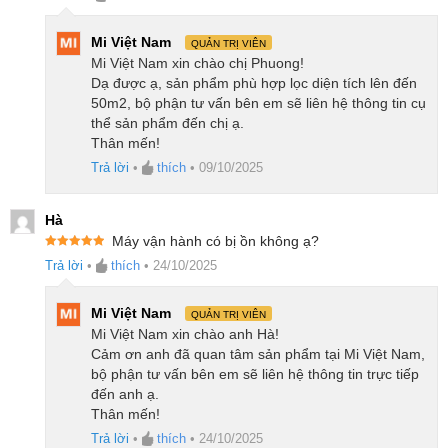
Hệ thống cảm biến 5 trong 1 giám sát chất
Mi Việt Nam
QUẢN TRỊ VIÊN
Mi Việt Nam xin chào chị Phuong!
lượng không khí
Dạ được ạ, sản phẩm phù hợp lọc diện tích lên đến
Sở hữu công nghệ composite 5 lớp bảo vệ toàn
50m2, bộ phận tư vấn bên em sẽ liên hệ thông tin cụ
thể sản phẩm đến chị ạ.
diện
Thân mến!
Khả năng loại bỏ chất gây dị ứng, bảo vệ tối ưu
Trả lời
•
thích
•
09/10/2025
cho gia đình
Đèn UVC tích hợp giúp loại bỏ vi khuẩn và virus
Hà
Khử mùi và loại bỏ formaldehyde với lớp than
Máy vận hành có bị ồn không ạ?
Được xếp
hoạt tính cao cấp
Trả lời
•
thích
•
24/10/2025
hạng
5
5
sao
Công suất lọc mạnh mẽ, làm sạch nhanh chóng
Mi Việt Nam
QUẢN TRỊ VIÊN
Trang bị bộ lọc bền bỉ, vận hành êm ái
Mi Việt Nam xin chào anh Hà!
Thiết kế tinh tế và thuận tiện trong từng chi tiết
Cảm ơn anh đã quan tâm sản phẩm tại Mi Việt Nam,
bộ phận tư vấn bên em sẽ liên hệ thông tin trực tiếp
Điều khiển thông minh, quản lý dễ dàng trong
đến anh ạ.
tầm tay
Thân mến!
Trả lời
•
thích
•
24/10/2025