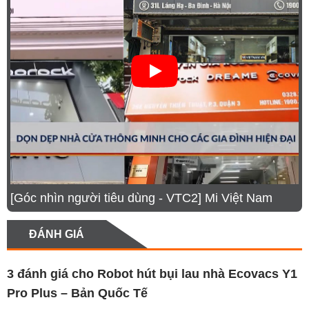
5.
Dung lượng pin lớn, đáp ứng nhu cầu làm sạch không
gian rộng
6.
Thiết kế nhỏ gọn, phù hợp với mọi không gian
7.
Quản lý qua ứng dụng thông minh, tùy chỉnh linh hoạt
8.
Thông số robot Ecovacs Y1 Pro Plus
9.
Hình ảnh thực tế sản phẩm
Ưu điểm nổi bật của robot hút bụi lau nhà
Ecovacs Y1 Pro Plus
Lực hút 6500Pa cho hiệu quả làm sạch vượt trội
[Góc nhìn người tiêu dùng - VTC2] Mi Việt Nam
Trạm sạc tự động hút rác mang đến trải nghiệm
rảnh tay
ĐÁNH GIÁ
Công nghệ TrueMapping và LiDAR cho khả
năng lập bản đồ chính xác
3 đánh giá cho
Robot hút bụi lau nhà Ecovacs Y1
Dung lượng pin lớn, đáp ứng nhu cầu làm sạch
Pro Plus – Bản Quốc Tế
không gian rộng