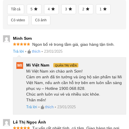
Tất cả
5
4
3
2
1
Có video
Có ảnh
Minh Sơn
Ngon bổ rẻ trong tầm giá, giao hàng tận tình.
Được xếp
Trả lời
•
thích
•
23/01/2025
hạng
5
5
sao
Mi Việt Nam
QUẢN TRỊ VIÊN
Mi Việt Nam xin chào anh Sơn!
Cảm ơn anh đã tin tưởng và ủng hộ sản phẩm tại Mi
Việt Nam, nếu anh cần hỗ trợ bên em luôn sẵn sàng
phục vụ – Hotline 1900.068.828.
Chúc anh luôn vui vẻ và nhiều sức khỏe.
Thân mến!
Đối với thảm, cảm biến siêu âm tích hợp cho phép
Trả lời
•
thích
•
23/01/2025
robot nhận diện và điều hướng xung quanh, đảm bảo
không làm ướt thảm trong quá trình lau. Đồng thời,
Lê Thị Ngọc Ánh
chế độ tăng cường lực hút sẽ loại bỏ bụi bẩn nằm
Tư vấn rất nhiệt tình, có tâm. Giao hàng tận nơi,