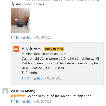
Được xếp
lắp đặt chuyên nghiệp
sâu trong các sợi thảm một cách hiệu quả.
hạng
5
5
sao
Trạm sạc tự động hút rác mang đến trải
nghiệm rảnh tay
Robot hút bụi lau nhà Ecovacs Y1 Pro Plus được
Trả lời
•
thích
•
05/08/2025
trạm sạc tự động hút rác hiện đại, cho phép làm sạch
hộp chứa bụi trên robot trong vòng 12 giây với hiệu
Mi Việt Nam
QUẢN TRỊ VIÊN
suất lên tới 96%. Công nghệ chân không mạnh mẽ
Mi Việt Nam xin chào chị Ánh!
giúp xử lý đa dạng các loại mảnh vụn, đảm bảo
Cảm ơn chị đã tin tưởng và ửng hộ sản phẩm tại Mi
Việt Nam, nếu chị cần hỗ trợ bên em sẵn sàng phục
không để lại cặn bẩn. Túi chứa bụi dung tích lớn 5 lít
vụ ạ – Hotline 1900.068.828.
cho phép lưu trữ tới 150 ngày, giúp người dùng
Thân mến.
không cần lo lắng về việc đổ bụi thường xuyên, tiết
Trả lời
•
thích
•
05/08/2025
kiệm thời gian và công sức.
Vũ Minh Khang
Có bên kĩ thuật hỗ trợ lắp đăt, rất nhiệt tình
Được xếp
Trả lời
•
thích
•
05/08/2025
hạng
5
5
sao