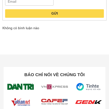
Robot hút bụi lau nhà Ecovacs Y1 Pro Plus được tích
hợp công nghệ TrueMapping và LiDAR tiên tiến,
GỬI
mang đến khả năng nhận diện phòng và lập bản đồ
với độ chính xác lên tới 95% chỉ trong vòng 10 phút
Không có bình luận nào
trên diện tích 120m². Công nghệ LiDAR hoạt động ổn
định ngay cả trong điều kiện ánh sáng yếu, giúp robot
dễ dàng thích nghi với nhiều loại không gian và kết
cấu trong nhà.
BÁO CHÍ NÓI VỀ CHÚNG TÔI