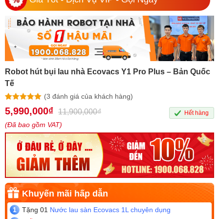
Robot hút bụi lau nhà Ecovacs Y1 Pro Plus – Bản Quốc
Tế
(
3
đánh giá của khách hàng)
5.00
3
trên 5
5,990,000
₫
11,900,000
₫
Hết hàng
dựa trên
đánh giá
(Đã bao gồm VAT)
Tặng 01
Nước lau sàn Ecovacs 1L chuyên dụng