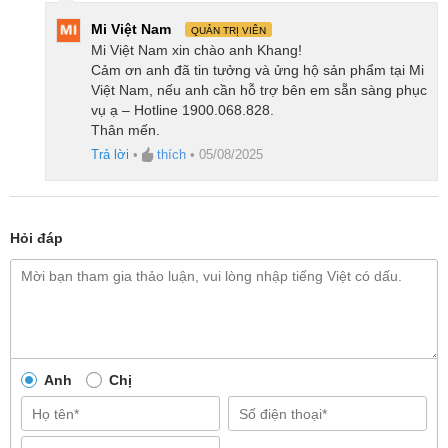
Mi Việt Nam
QUẢN TRỊ VIÊN
Mi Việt Nam xin chào anh Khang!
Cảm ơn anh đã tin tưởng và ửng hộ sản phẩm tại Mi
Việt Nam, nếu anh cần hỗ trợ bên em sẵn sàng phục
vụ ạ – Hotline 1900.068.828.
Thân mến.
Trả lời
•
thích
•
05/08/2025
Hỏi đáp
Anh
Chị
Công nghệ TrueMapping và LiDAR cho khả
năng lập bản đồ chính xác