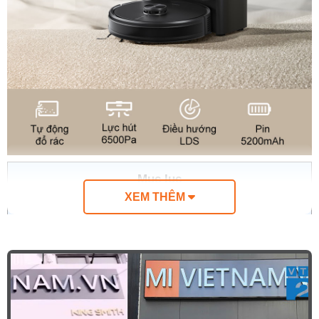
Mục lục
XEM THÊM
1.
Ưu điểm nổi bật của robot hút bụi lau nhà Ecovacs Y1
Pro Plus
2.
Lực hút 6500Pa cho hiệu quả làm sạch vượt trội
3.
Trạm sạc tự động hút rác mang đến trải nghiệm rảnh
tay
4.
Công nghệ TrueMapping và LiDAR cho khả năng lập
bản đồ chính xác