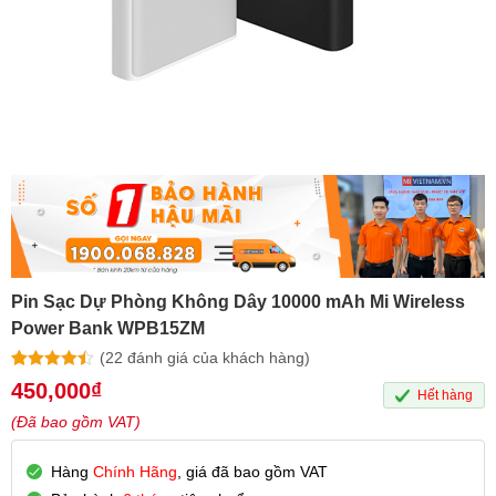
Pin Sạc Dự Phòng Không Dây 10000 mAh Mi Wireless
Power Bank WPB15ZM
(
22
đánh giá của khách hàng)
4.41
22
trên 5
450,000
₫
Hết hàng
dựa trên
đánh giá
(Đã bao gồm VAT)
Hàng
Chính Hãng
, giá đã bao gồm VAT