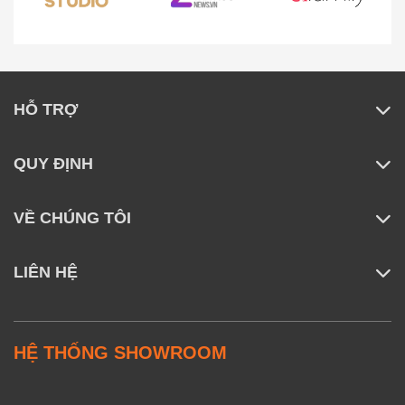
Đầu vào giao diện thiết kế USB-C (5V-3A, 9V-2A,
12V-1.5A) khá tiện lợi, cho thời gian sạc nhanh
chóng hơn, tiết kiệm thời gian cho bạn.
HỖ TRỢ
QUY ĐỊNH
VỀ CHÚNG TÔI
LIÊN HỆ
HỆ THỐNG SHOWROOM