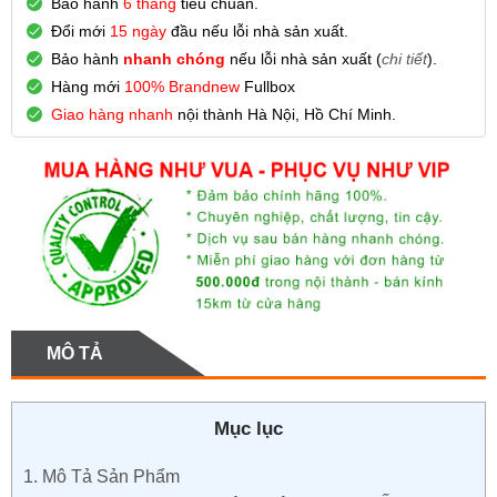
Bảo hành
6 tháng
tiêu chuẩn.
Đổi mới
15 ngày
đầu nếu lỗi nhà sản xuất.
Bảo hành
nhanh chóng
nếu lỗi nhà sản xuất (
chi tiết
).
Hàng mới
100% Brandnew
Fullbox
Giao hàng nhanh
nội thành Hà Nội, Hồ Chí Minh.
MÔ TẢ
Mục lục
1.
Mô Tả Sản Phẩm