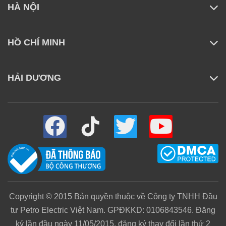
HÀ NỘI
HỒ CHÍ MINH
Dung Lượng Pin 10.000 Mah Đáp
Ứng Các Nhu Cầu Sử Dụng
HẢI DƯƠNG
Với dung lượng pin thiết kế 10.000mAh, các bạn
trẻ có thể thoải mái làm những việc mình thích,
chơi game, xem phim, lướt web, đọc báo giải trí…
mà không cần phải lo ngại về tình trạng điện thoại
hết pin đột ngột nữa.
Copyright © 2015 Bản quyền thuộc về Công ty TNHH Đầu
tư Petro Electric Việt Nam. GPĐKKD: 0106843546. Đăng
ký lần đầu ngày 11/05/2015, đăng ký thay đổi lần thứ 2