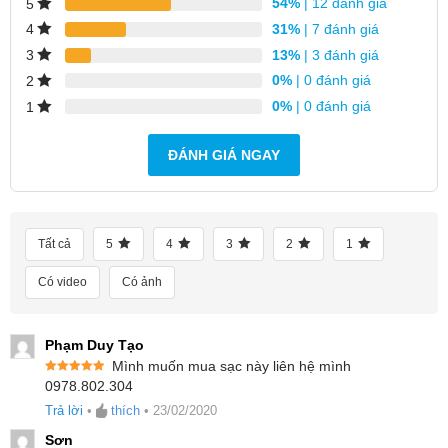
54%
| 12 đánh giá
5
31%
| 7 đánh giá
4
13%
| 3 đánh giá
3
0%
| 0 đánh giá
2
0%
| 0 đánh giá
1
ĐÁNH GIÁ NGAY
Tất cả
5
4
3
2
1
Có video
Có ảnh
Phạm Duy Tạo
Mình muốn mua sạc này liên hệ mình
Sạc Nhanh 18W Đầu Ra Sạc Có Dây
Được xếp
0978.802.304
hạng
5
5
sao
Sản phẩm được trang bị đầu ra USB-A sạc nhanh
Trả lời
•
thích
•
23/02/2020
QC3.0 với công suất lên tới 18W MAX. Ngoài ra,
Sơn