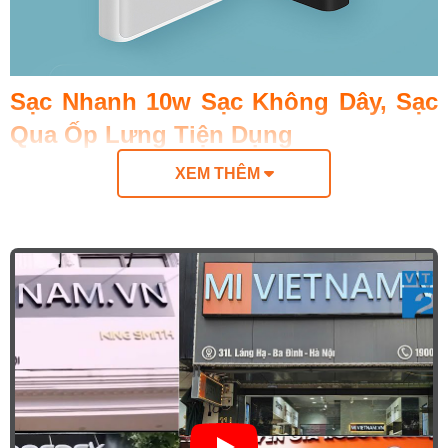
Sạc Nhanh 10w Sạc Không Dây, Sạc
Qua Ốp Lưng Tiện Dụng
Công nghệ sạc không dây chuẩn Qi với công
XEM THÊM
suất Max 10W tương thích với các thiết bị điện
thoại đạt chuẩn Qi theo thông số nhà sản xuất.
Pin Sạc Dự Phòng Không Dây 10.000 Mah Mi
Wireless Power Bank WPB15ZM
có khả năng
cảm biến ≤5mm giúp nhận diện thiết bị nhanh
chóng và có thể sạc qua ốp lưng tiện dụng.