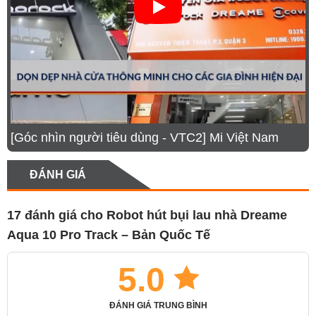
người giúp việc công nghệ, luôn sẵn sàng giữ cho
ngôi nhà bạn sạch sẽ, tinh tươm mà không cần tốn
công sức.
[Góc nhìn người tiêu dùng - VTC2] Mi Việt Nam
ĐÁNH GIÁ
17 đánh giá cho
Robot hút bụi lau nhà Dreame
Aqua 10 Pro Track – Bản Quốc Tế
5.0
ĐÁNH GIÁ TRUNG BÌNH