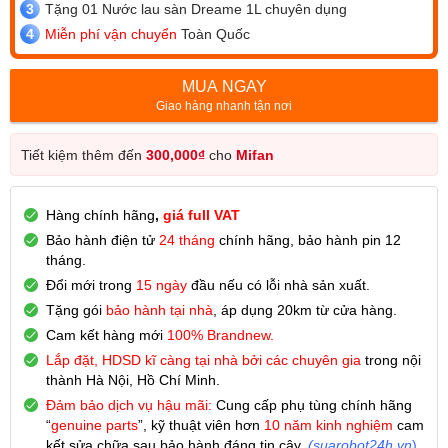
Tặng 01 Nước lau sàn Dreame 1L chuyên dụng
Miễn phí vận chuyển
Toàn Quốc
MUA NGAY
Giao hàng nhanh tận nơi
Tiết kiệm thêm đến
300,000
₫
cho
Mifan
Hàng chính hãng
,
giá full VAT
Bảo hành điện tử
24 tháng
chính hãng, bảo hành pin 12
tháng.
Đổi mới trong
15 ngày
đầu nếu có lỗi nhà sản xuất.
Tặng gói
bảo hành tại nhà
, áp dụng 20km từ cửa hàng.
Cam kết hàng mới
100% Brandnew.
Lắp đặt, HDSD kĩ càng tại nhà bởi các chuyên gia
trong nội
thành Hà Nội, Hồ Chí Minh.
Đảm bảo dịch vụ hậu mãi:
Cung cấp phụ tùng chính hãng
“
genuine parts
”, kỹ thuật viên hơn
10 năm kinh nghiệm
cam
kết sửa chữa sau bảo hành đáng tin cậy.
(
suarobot24h.vn
)