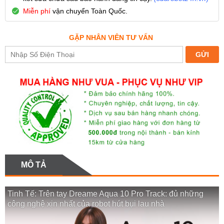
Miễn phí
vận chuyển Toàn Quốc.
GẶP NHÂN VIÊN TƯ VẤN
MÔ TẢ
Tinh Tế: Trên tay Dreame Aqua 10 Pro Track: đủ những
công nghệ xịn nhất của robot hút bụi lau nhà