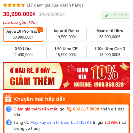
(
17
đánh giá của khách hàng)
5.00
17
trên 5
30,990,000
₫
39,263,000
₫
Còn hàng
dựa trên
đánh giá
(Đã bao gồm VAT)
Aqua10 Roller
Matrix 10 Ultra
Aqua 10 Pro Track
19,560,000
₫
38,990,000
₫
30,990,000
₫
X50 Ultra
L50 Ultra CE
L10s Ultra Gen 3
22,490,000
₫
15,990,000
₫
13,990,000
₫
Giảm giá thêm tiền mặt
, gọi
032.617.5888
nhận giá đặc
biệt.
Tặng 01
Máy xay sinh tố Bear LLJ-B12K1
trị giá
1.199K
( số
lượng có hạn)