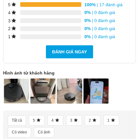
100%
| 17 đánh giá
5
0%
| 0 đánh giá
4
0%
| 0 đánh giá
3
0%
| 0 đánh giá
2
0%
| 0 đánh giá
1
ĐÁNH GIÁ NGAY
Hình ảnh từ khách hàng
Dreame Flagship – So sánh nhanh
các Model cao cấp
Tất cả
5
4
3
2
1
Có video
Có ảnh