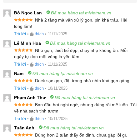
Đỗ Ngọc Lan
Đã mua hàng tại mivietnam.vn
Nhà 2 tầng mà vẫn xử lý gọn, pin khá trâu. Hài
Được xếp
lòng lắm!
hạng
5
5
sao
Trả lời
•
thích
•
11/11/2025
Lê Minh Hoa
Đã mua hàng tại mivietnam.vn
Nhỏ gọn, thiết kế đẹp, chạy nhẹ không ồn. Mỗi
Được xếp
ngày tự dọn một vòng là yên tâm
hạng
5
5
sao
Trả lời
•
thích
•
11/11/2025
Nam
Đã mua hàng tại mivietnam.vn
Dock sạc gọn, đặt trong nhà nhìn khá gọn gàng.
Được xếp
Trả lời
•
thích
•
10/11/2025
hạng
5
5
sao
Phạm Anh Thư
Đã mua hàng tại mivietnam.vn
Ban đầu hơi nghi ngờ, nhưng dùng rồi mê luôn. Tối
Được xếp
về nhà sạch tinh tươm
hạng
5
5
sao
Trả lời
•
thích
•
10/11/2025
Tuấn Anh
Đã mua hàng tại mivietnam.vn
Dùng hơn 2 tuần thấy ổn định, chưa gặp lỗi gì.
Mục lục