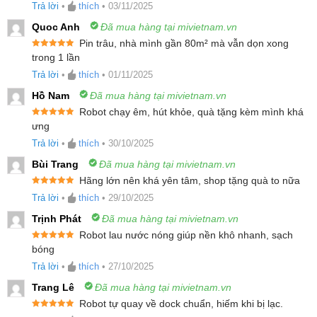
Được xếp
Trả lời
•
thích
•
03/11/2025
hạng
5
5
sao
1.
Ưu điểm nổi bật của robot hút bụi lau nhà Dreame
Quoc Anh
Đã mua hàng tại mivietnam.vn
Aqua 10 Pro Track
Pin trâu, nhà mình gần 80m² mà vẫn dọn xong
Được xếp
trong 1 lần
2.
Công nghệ lau sàn TrackSync™ 45°C giữ cho sàn nhà
hạng
5
5
sao
Trả lời
•
thích
•
01/11/2025
luôn sạch bóng
3.
Giẻ lau dạng con lăn dẹt giúp tối ưu lực chà và diện
Hồ Nam
Đã mua hàng tại mivietnam.vn
Robot chạy êm, hút khỏe, quà tặng kèm mình khá
tích làm sạch
Được xếp
ưng
4.
Ngăn chứa chất tẩy rửa kép, tùy chọn làm sạch linh
hạng
5
5
sao
Trả lời
•
thích
•
30/10/2025
hoạt
Bùi Trang
Đã mua hàng tại mivietnam.vn
5.
Công nghệ ProLeap™ giúp vượt chướng ngại vật lên
Hãng lớn nên khá yên tâm, shop tặng quà to nữa
tới 6cm
Được xếp
Trả lời
•
thích
•
29/10/2025
6.
Khung gầm ba bánh AgiLift™ di chuyển linh hoạt trên
hạng
5
5
sao
mọi bề mặt
Trịnh Phát
Đã mua hàng tại mivietnam.vn
Robot lau nước nóng giúp nền khô nhanh, sạch
7.
Làm sạch cả dưới gầm thấp với hệ thống VersaLift™
Được xếp
bóng
nâng hạ linh hoạt
hạng
5
5
sao
Trả lời
•
thích
•
27/10/2025
8.
Lực hút Vormax™ cực mạnh, công suất hút lên tới
Trang Lê
Đã mua hàng tại mivietnam.vn
25.000Pa
Robot tự quay về dock chuẩn, hiếm khi bị lạc.
9.
Tạm biệt tóc rối nhờ hệ thống chổi kép Detangling
Được xếp