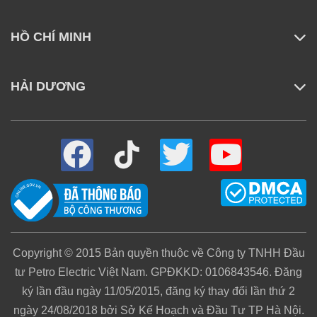
TrackSync™, với khả năng phun nước nóng liên tục
ở nhiệt độ 45°C. Nước sạch được làm nóng và phân
HỒ CHÍ MINH
phối đều lên giẻ lau dạng băng chuyền (track mop)
thông qua hệ thống điều khiển thông minh, giúp đánh
HẢI DƯƠNG
bật các vết bẩn cứng đầu như vết dầu mỡ, chất lỏng
khô bám dính lên sàn nhà. Hệ thống này còn có ống
dẫn nước làm mát bao quanh mô-tơ, vừa giúp bảo
vệ thiết bị vừa duy trì hiệu suất ổn định trong suốt
quá trình hoạt động.
Copyright © 2015 Bản quyền thuộc về Công ty TNHH Đầu
tư Petro Electric Việt Nam. GPĐKKD: 0106843546. Đăng
ký lần đầu ngày 11/05/2015, đăng ký thay đổi lần thứ 2
ngày 24/08/2018 bởi Sở Kế Hoạch và Đầu Tư TP Hà Nội.