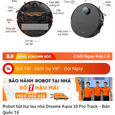
Chốt Ngay Kẻo Lỡ
Giá Tốt - Dịch Vụ VIP - Gọi Ngay
Robot hút bụi lau nhà Dreame Aqua 10 Pro Track – Bản
Quốc Tế