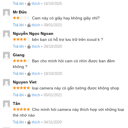
sao
Trả lời
•
thích
•
16/10/2025
hãng tại
Mivietnam
để nhận chế độ bảo hành 24
Mr Đức
tháng.
Cam này có giây hay không giây nhỉ?
Đượ
Trả lời
•
thích
•
09/01/2021
Ngoài ra bạn có thể tham khảo thêm các sản
c
xếp
hạng
Nguyễn Ngọc Ngoan
phẩm tương tự
tại đây.
2
5
sao
bên bạn có hỗ trợ lưu trữ trên icoud k ?
Được xếp
Trả lời
•
thích
•
28/10/2020
hạng
4
5
sao
Giang
Bạn cho mình hỏi cam có nhìn được ban đêm
Được xếp
không ?
hạng
4
5
sao
Trả lời
•
thích
•
18/10/2020
Nguyen Viet
loại camera này có gắn tường được không shop
Được xếp
Trả lời
•
thích
•
05/01/2021
hạng
5
5
sao
Tân
Cho mình hỏi camera này thích hợp với những loại
Được xếp
thẻ nhớ nào
hạng
5
5
sao
Trả lời
•
thích
•
04/11/2020