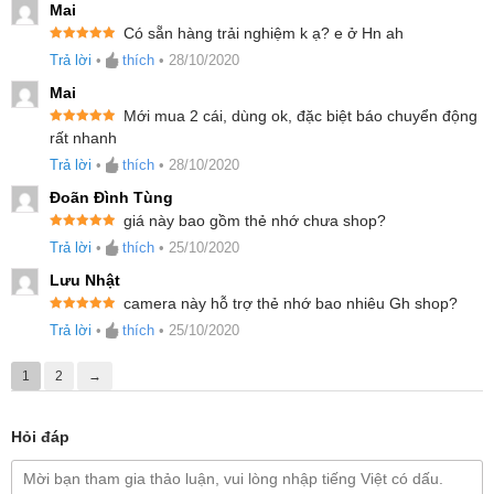
Mai
Có sẵn hàng trải nghiệm k ạ? e ở Hn ah
Được xếp
Trả lời
•
thích
•
28/10/2020
hạng
5
5
sao
Mai
Mới mua 2 cái, dùng ok, đặc biệt báo chuyển động
Được xếp
rất nhanh
hạng
5
5
sao
Trả lời
•
thích
•
28/10/2020
Đoãn Đình Tùng
giá này bao gồm thẻ nhớ chưa shop?
Được xếp
Trả lời
•
thích
•
25/10/2020
hạng
5
5
sao
Lưu Nhật
camera này hỗ trợ thẻ nhớ bao nhiêu Gh shop?
Được xếp
Trả lời
•
thích
•
25/10/2020
hạng
5
5
sao
1
2
→
Hỏi đáp