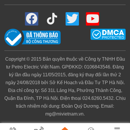
Sản phẩm liên quan:
Copyright © 2015 Bản quyền thuộc về Công ty TNHH Đầu
Camera Giám Sát An Ninh Ngoài Trời IMOU
tư Petro Electric Việt Nam. GPĐKKD: 0106843546. Đăng
G26EP – Mi Việt Nam (mivietnam.vn)
ký lần đầu ngày 11/05/2015, đăng ký thay đổi lần thứ 2
Camera Giám Sát An Ninh Qihoo AC1C Full
ngày 24/08/2018 bởi Sở Kế Hoạch và Đầu Tư TP Hà Nội.
HD 1080P – Mi Việt Nam (mivietnam.vn)
Địa chỉ công ty: Số 31L Láng Hạ, Phường Thành Công,
Camera Giám Sát An Ninh Xoay 360 IMOU
Quận Ba Đình, TP Hà Nội. Điện thoại 024.6260.5432. Chịu
trách nhiệm nội dung: Đoàn Quý Dương. Email:
Ranger 2 – Mi Việt Nam (mivietnam.vn)
mg@mivietnam.vn.
Tính năng đàm thoại 2 chiều, điều