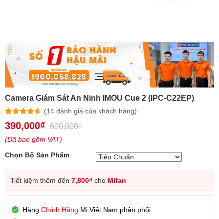
Camera Giám Sát An Ninh IMOU Cue 2 (IPC-C22EP)
(
14
đánh giá của khách hàng)
4.57
14
trên 5
390,000
₫
600,000
₫
dựa trên
đánh giá
(Đã bao gồm VAT)
Chọn Bộ Sản Phẩm
Tiết kiệm thêm đến
7,800
₫
cho
Mifan
Hàng
Chính Hãng
Mi Việt Nam phân phối