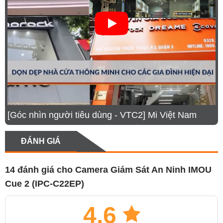
[Góc nhìn người tiêu dùng - VTC2] Mi Việt Nam
ĐÁNH GIÁ
Mục lục
14 đánh giá cho
Camera Giám Sát An Ninh IMOU
1.
Tính năng theo dõi và nhận dạng người lạ.
Cue 2 (IPC-C22EP)
2.
Tính năng đàm thoại 2 chiều, điều chỉnh độ lợi và
chống nhiễu số
4.6
3.
Tích hợp đèn hồng ngoại, quan sát tốt cả vào ban