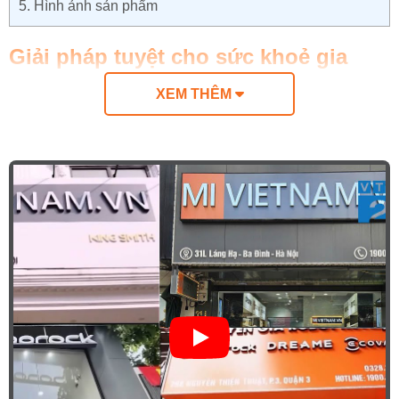
5.
Hình ảnh sản phẩm
Giải pháp tuyệt cho sức khoẻ gia
đình
XEM THÊM
Chỉ mất một thời gian ngắn máy đã vắt được một
cốc nước trái cây nguyên chất nhưng vẫn giữ
được hương vị tươi ngon và hàm lượng dinh
dưỡng vốn có của hoa quả.
Qua những bài kiểm tra khắt khe với các dòng
máy ép thông thường trên thị trường,
máy ép
chậm Xiaomi
mang đến trải nghiệm sử dụng tốt
hơn với lượng nước ép nhiều gấp 1.5 lần.
Đặc biệt, với những nâng cấp và cải tiến mới
Máy
ép chậm đa năng BUD BJ-32
ép được rất nhiều