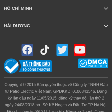
HỒ CHÍ MINH
HẢI DƯƠNG
Ống bỏ nguyên liệu cũng được trang bị đường
kính lớn 78mm giúp bạn có thể ép nguyên trái
Copyright © 2015 Bản quyền thuộc về Công ty TNHH Đầu
cây mà không cần phải cắt nhỏ như các thiết bị
tư Petro Electric Việt Nam. GPĐKKD: 0106843546. Đăng
thông thường trên thị trường, tiết kiệm được nhiều
ký lần đầu ngày 11/05/2015, đăng ký thay đổi lần thứ 2
thời gian hơn.
ngày 24/08/2018 bởi Sở Kế Hoạch và Đầu Tư TP Hà Nội.
Lưu ý:
Để đảm bảo máy hoạt động ổn định
Địa chỉ công ty: Số 31L Láng Hạ, Phường Thành Công,