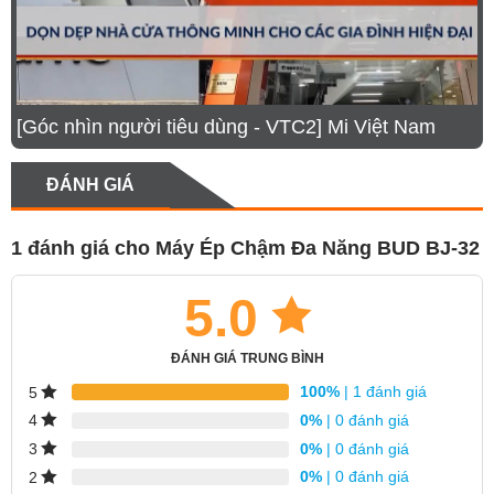
loại nguyên liệu từ rau, củ, quả, các loại đậu,…
mang lại nhiều loại thức thức uống tươi ngon
khác nhau phục vụ các thành viên trong gia đình.
[Góc nhìn người tiêu dùng - VTC2] Mi Việt Nam
ĐÁNH GIÁ
1 đánh giá cho
Máy Ép Chậm Đa Năng BUD BJ-32
5.0
ĐÁNH GIÁ TRUNG BÌNH
100%
| 1 đánh giá
5
0%
| 0 đánh giá
4
0%
| 0 đánh giá
3
0%
| 0 đánh giá
2