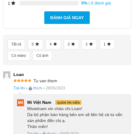
0%
| 0 đánh giá
1
ĐÁNH GIÁ NGAY
Tất cả
5
4
3
2
1
Có video
Có ảnh
Loan
Tu van them
Được xếp
Trả lời
•
thích
•
28/05/2023
hạng
5
5
sao
Mi Việt Nam
QUẢN TRỊ VIÊN
Mivietnam xin chào chị Loan!
Dạ bộ phận bán hàng bên em sẽ liên hệ và tư vấn
sản phẩm đến chị ạ.
Thân mến!
Trả lời
•
thích
•
29/05/2023