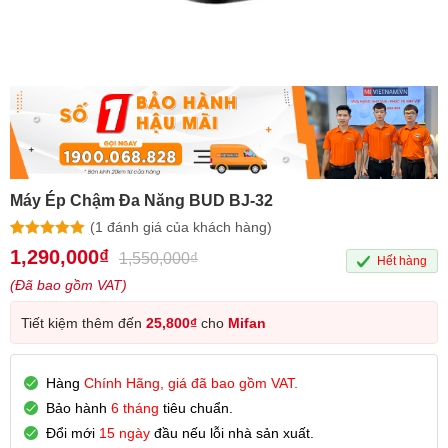
Máy Ép Chậm Đa Năng BUD BJ-32
(
1
đánh giá của khách hàng)
5.00
1
trên 5
1,290,000
₫
1,550,000
₫
Hết hàng
dựa trên
đánh giá
(Đã bao gồm VAT)
Tiết kiệm thêm đến
25,800
₫
cho
Mifan
Hàng
Chính Hãng, giá đã bao gồm VAT.
Bảo hành
6 tháng
tiêu chuẩn.
Đổi mới
15 ngày
đầu nếu lỗi nhà sản xuất.