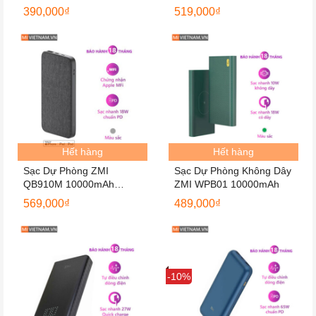
mAh 18W
PD
390,000
₫
519,000
₫
Hết hàng
Hết hàng
Sạc Dự Phòng ZMI
Sạc Dự Phòng Không Dây
QB910M 10000mAh
ZMI WPB01 10000mAh
Chuẩn MFi
569,000
₫
489,000
₫
Sale
-10%