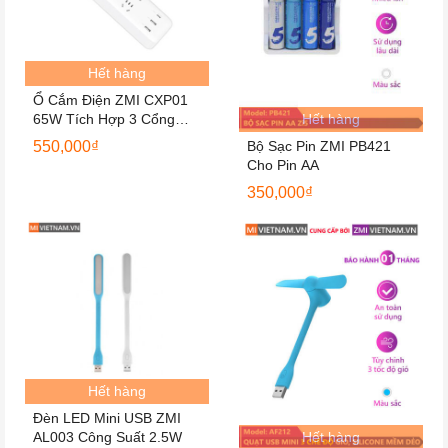
Hết hàng
Ổ Cắm Điện ZMI CXP01
65W Tích Hợp 3 Cổng
Hết hàng
USB
550,000
₫
Bộ Sạc Pin ZMI PB421
Cho Pin AA
350,000
₫
Hết hàng
Đèn LED Mini USB ZMI
AL003 Công Suất 2.5W
Hết hàng