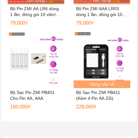
Hết hàng
Hết hàng
Bộ Pin ZMI AA LR6 dùng
Bộ Pin ZMI AAA LR03
1 lần, đóng gói 10 viên/
dùng 1 lần, đóng gói 10
hộp
viên/ hộp
79,000
₫
79,000
₫
Hàng sắp về
Bộ Sạc Pin ZMI PB401
Bộ Sạc Pin ZMI PB411
Cho Pin AA, AAA
(Kèm 4 Pin AA Zi5)
180,000
₫
229,000
₫