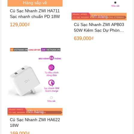
Hàng sắp về
Củ Sạc Nhanh ZMI HA711
Sạc nhanh chuẩn PD 18W
Hết hàng
129,000
₫
Củ Sạc Nhanh ZMI APB03
50W Kiêm Sạc Dự Phòng
6700mAh, Kèm Cáp 2
639,000
₫
Đầu Type C Dài 1m
Hết hàng
Củ Sạc Nhanh ZMI HA622
18W
169,000
₫