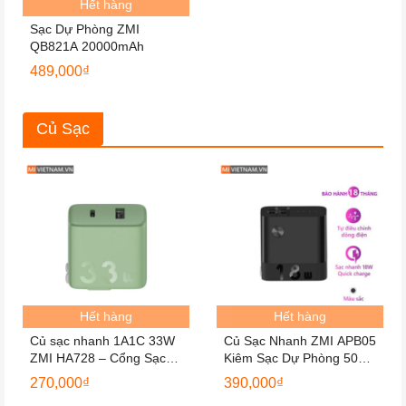
Hết hàng
Sạc Dự Phòng ZMI
QB821A 20000mAh
489,000
₫
Củ Sạc
Hết hàng
Hết hàng
Củ sạc nhanh 1A1C 33W
Củ Sạc Nhanh ZMI APB05
ZMI HA728 – Cổng Sạc
Kiêm Sạc Dự Phòng 5000
Type-C + Type-A
mAh 18W
270,000
₫
390,000
₫