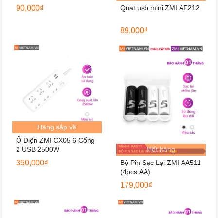
90,000
₫
Quạt usb mini ZMI AF212
89,000
₫
Hàng sắp về
Ổ Điện ZMI CX05 6 Cổng
2 USB 2500W
Hết hàng
350,000
₫
Bộ Pin Sạc Lại ZMI AA511
(4pcs AA)
179,000
₫