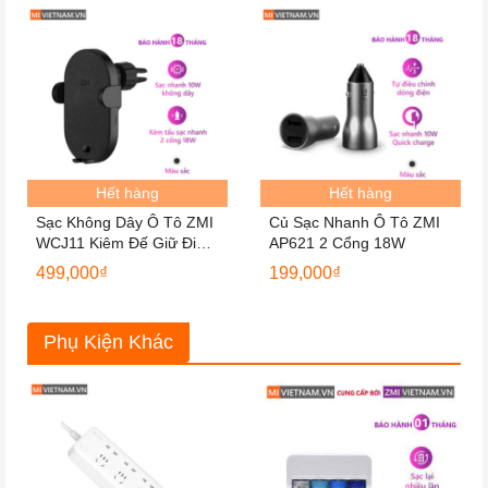
Hết hàng
Hết hàng
Sạc Không Dây Ô Tô ZMI
Củ Sạc Nhanh Ô Tô ZMI
WCJ11 Kiêm Đế Giữ Điện
AP621 2 Cổng 18W
Thoại
499,000
₫
199,000
₫
Phụ Kiện Khác