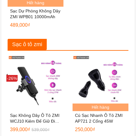
Hết hàng
Sạc Dự Phòng Không Dây
ZMI WPB01 10000mAh
489,000
₫
Sạc ô tô zmi
Sale
-26%
Hết hàng
Sạc Không Dây Ô Tô ZMI
Củ Sạc Nhanh Ô Tô ZMI
WCJ10 Kiêm Đế Giữ Điện
AP721 2 Cổng 45W
Thoại
399,000
₫
250,000
₫
539,000
₫