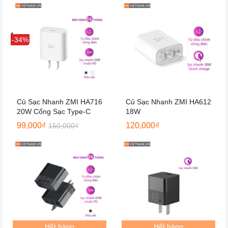
Sale
-34%
Củ Sạc Nhanh ZMI HA716
Củ Sạc Nhanh ZMI HA612
20W Cổng Sạc Type-C
18W
99,000
₫
120,000
₫
150,000
₫
Hết hàng
Hết hàng