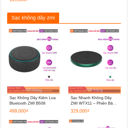
Sạc không dây zmi
Hết hàng
Hết hàng
Sạc Không Dây Kiêm Loa
Sạc Nhanh Không Dây
Bluetooth ZMI B508
ZMI WTX11 – Phiên Bản
Kèm Củ Sạc
499,000
₫
329,000
₫