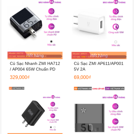
Hết hàng
Hết hàng
Củ Sạc Nhanh ZMI HA712
Củ Sạc ZMI AP611/AP001
/ AP004 65W Chuẩn PD
5V 2A
329,000
₫
69,000
₫