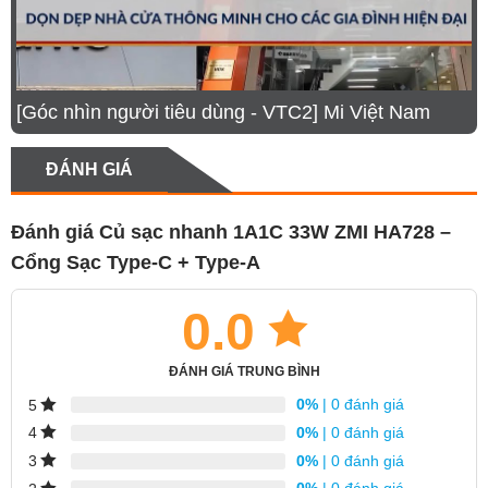
[Góc nhìn người tiêu dùng - VTC2] Mi Việt Nam
ĐÁNH GIÁ
Thiết kế tinh tế, sáng tạo, nhỏ gọn
Đánh giá Củ sạc nhanh 1A1C 33W ZMI HA728 –
Cổng Sạc Type-C + Type-A
Zmi Ha728
được nhà sản xuất trang bị thiết kế lấy
màu xanh làm màu chủ đạo, ngoài ra chân cắm của
0.0
củ sạc có thể thò ra, thụt vào để hạn chế diện tích tối
đa. giúp thiết bị không chiếm qua nhiều không gian
ĐÁNH GIÁ TRUNG BÌNH
cất giữ.
0%
| 0 đánh giá
5
0%
| 0 đánh giá
4
0%
| 0 đánh giá
3