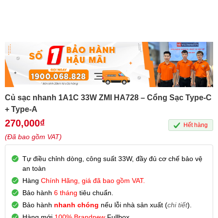
Củ sạc nhanh 1A1C 33W ZMI HA728 – Cổng Sạc Type-C
+ Type-A
270,000
₫
Hết hàng
(Đã bao gồm VAT)
Tự điều chỉnh dòng, công suất 33W, đầy đủ cơ chế bảo vệ
an toàn
Hàng
Chính Hãng, giá đã bao gồm VAT.
Bảo hành
6 tháng
tiêu chuẩn.
Bảo hành
nhanh chóng
nếu lỗi nhà sản xuất (
chi tiết
).
Hàng mới
100% Brandnew
Fullbox