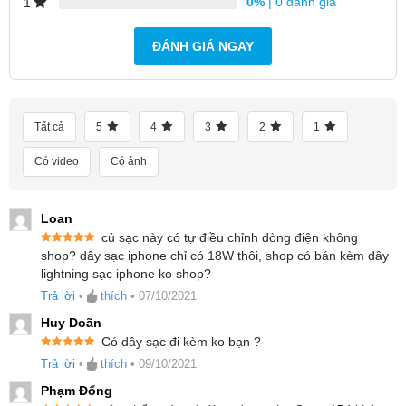
0%
| 0 đánh giá
1
ĐÁNH GIÁ NGAY
Tất cả
5
4
3
2
1
Có video
Có ảnh
Loan
củ sạc này có tự điều chỉnh dòng điện không
Được xếp
shop? dây sạc iphone chỉ có 18W thôi, shop có bán kèm dây
hạng
5
5
lightning sạc iphone ko shop?
sao
Trả lời
•
thích
•
07/10/2021
Mục lục
Huy Doãn
1.
Công nghệ tiên tiến
Có dây sạc đi kèm ko bạn ?
Được xếp
2.
Sạc nhanh và tích hợp với nhiều thiết bị
Trả lời
•
thích
•
09/10/2021
hạng
5
5
sao
3.
Hổ trở sạc nhanh cho iPhone
Phạm Đổng