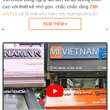
cao với thiết kế nhỏ gọn, chắc chắn rằng
ZMI
HA715
sẽ là một phụ kiện mà mọi người luôn
mang theo bên mình.
XEM THÊM