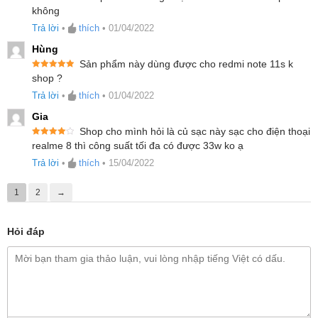
Được xếp
không
hạng
5
5
sao
Trả lời
•
thích
•
01/04/2022
Hùng
Sản phẩm này dùng được cho redmi note 11s k
Được xếp
shop ?
hạng
5
5
sao
Trả lời
•
thích
•
01/04/2022
Gia
Shop cho mình hỏi là củ sạc này sạc cho điện thoại
Được xếp
realme 8 thì công suất tối đa có được 33w ko ạ
hạng
4
5
sao
Trả lời
•
thích
•
15/04/2022
1
2
→
Hỏi đáp