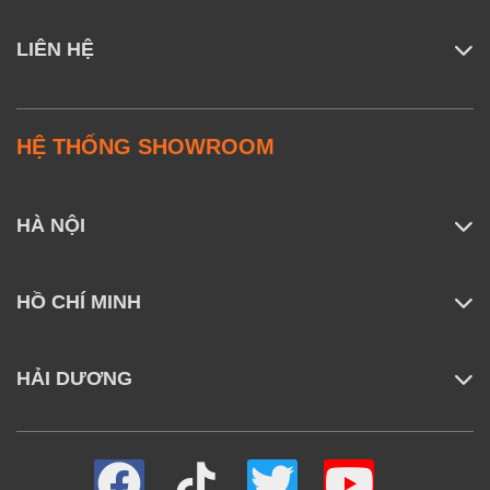
LIÊN HỆ
HỆ THỐNG SHOWROOM
HÀ NỘI
HỒ CHÍ MINH
HẢI DƯƠNG
Hổ trở sạc nhanh cho iPhone
Với iPhone 12
ZMI HA715
chỉ mất 30 phút để