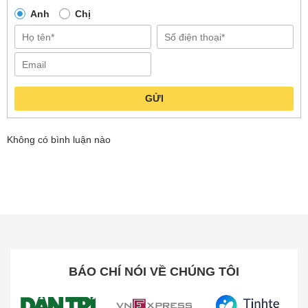
Anh
Chị
Sạc nhanh và tích hợp với nhiều
thiết bị
Củ Sạc Nhanh ZMI HA715
được nhà sản xuất
GỬI
trang bị chip nhập khẩu tiên tiến có công suất sạc
lên đến 33W với công nghệ giúp xác định được
Không có bình luận nào
dòng điện phù hợp cho từng thiết bị, khả năng
bảo vệ pin tốt.
Với
ZMI HA715
sau 52 phút có thể sạc đầy
100% Pin cho Redmi K40
Ngoài ra
ZMI HA715
sở hữu thông số đầu vào
100-240V có phạm vi sử dụng rộng rãi ở gần hết
BÁO CHÍ NÓI VỀ CHÚNG TÔI
các khu vực trên thế giới, hoàn toàn thoải mái
cho các chuyến du lịch hay công tác quốc tế.