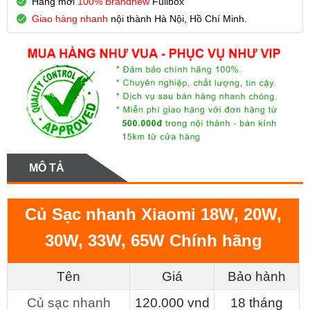
Hàng mới
100% Brandnew
Fullbox
Giao hàng nhanh
nội thành Hà Nội, Hồ Chí Minh.
MÔ TẢ
Củ Sạc nhanh Xiaomi 18W, 20W,
30W, 33W, 65W Chính hãng
Tên
Giá
Bảo hành
Củ sạc nhanh
120.000 vnd
18 tháng