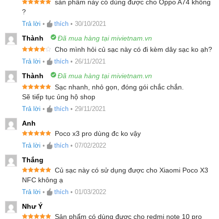
4.
Thiết kế gọn nhẹ
sản phẩm này có dùng được cho Oppo A74 không
Được xếp
?
5.
Dây đi kèm hổ trợ sạc nhanh
hạng
5
5
sao
Trả lời
•
thích
•
30/10/2021
6.
Tương thích với nhiều thiết bị
7.
Sản phẩm liên quan
Thành
Đã mua hàng tại mivietnam.vn
Cho mình hỏi củ sạc này có đi kèm dây sạc ko ạh?
Được xếp
Trả lời
•
thích
•
26/11/2021
Công nghệ tiên tiến
hạng
4
5
sao
Thành
Đã mua hàng tại mivietnam.vn
Củ Sạc Nhanh ZMI 33W HA715
sử dụng vật liệu
Sạc nhanh, nhỏ gọn, đóng gói chắc chắn.
Được xếp
Sẽ tiếp tục ủng hộ shop
bán dẫn thế hệ mới GaN giúp hiệu suất sạc điện
hạng
5
5
sao
Trả lời
•
thích
•
29/11/2021
thoại tốt hơn, có khả năng chuyển đổi nhanh hơn.
Anh
Cho thiết kế nhỏ gọn nhưng vẫn đảm bảo đủ
Poco x3 pro dùng đc ko vậy
Được xếp
công suất.
Trả lời
•
thích
•
07/02/2022
hạng
5
5
sao
Thắng
Củ sạc này có sử dụng được cho Xiaomi Poco X3
Được xếp
NFC không ạ
hạng
5
5
sao
Trả lời
•
thích
•
01/03/2022
Như Ý
Sản phẩm có dùng được cho redmi note 10 pro