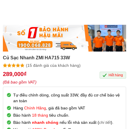
Củ Sạc Nhanh ZMI HA715 33W
(
15
đánh giá của khách hàng)
4.87
15
trên 5
289,000
₫
Hết hàng
dựa trên
đánh giá
(Đã bao gồm VAT)
Tự điều chỉnh dòng, công suất 33W, đầy đủ cơ chế bảo vệ
an toàn
Hàng
Chính Hãng
, giá đã bao gồm VAT
Bảo hành
18 tháng
tiêu chuẩn.
Bảo hành
nhanh chóng
nếu lỗi nhà sản xuất (
chi tiết
).