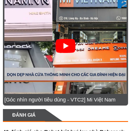
mẽ lên đến 18.500Pa, hệ thống chống rối ba lớp,
cụm khăn lau có thể mở rộng, cùng trạm sạc đa năng
tích hợp giặt giẻ bằng nước nóng, sấy khô khí nóng,
đổ rác hoàn toàn tự động, robot hút bụi Qrevo C Pro
mang đến trải nghiệm vệ sinh tiện lợi và hiệu quả
vượt trội. Công nghệ tránh vật cản Reactive Tech,
định vị PreciSense LiDAR, và ứng dụng Roborock
thông minh giúp bạn điều khiển và theo dõi dễ dàng,
mọi lúc mọi nơi.
[Góc nhìn người tiêu dùng - VTC2] Mi Việt Nam
ĐÁNH GIÁ