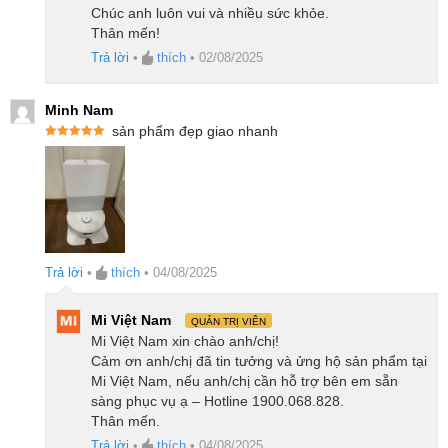
Chúc anh luôn vui và nhiều sức khỏe.
Thân mến!
Trả lời
•
thích
•
02/08/2025
Minh Nam
sản phẩm đẹp giao nhanh
Được xếp
hạng
5
5
Hệ thống chống rối ba lớp giúp robot hoạt
sao
động ổn định, không kẹt tóc
Đối với những gia đình có thú cưng hoặc tóc dài, việc
tóc rối kẹt vào chổi luôn là vấn đề nan giải. Robot hút
Trả lời
•
thích
•
04/08/2025
bụi Qrevo C Pro giải quyết triệt để với hệ thống
chống rối ba lớp, được chứng nhận bởi SGS cho
Mi Việt Nam
QUẢN TRỊ VIÊN
Mi Việt Nam xin chào anh/chị!
hiệu quả loại bỏ lông 100% và tỷ lệ tóc rối bằng 0%.
Cảm ơn anh/chị đã tin tưởng và ửng hộ sản phẩm tại
Nhờ đó, robot hoạt động bền bỉ hơn và giảm thiểu
Mi Việt Nam, nếu anh/chị cần hỗ trợ bên em sẵn
sàng phục vụ ạ – Hotline 1900.068.828.
việc bảo trì.
Thân mến.
Trả lời
•
thích
•
04/08/2025