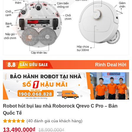
Rinh Deal Hời
Robot hút bụi lau nhà Roborock Qrevo C Pro – Bản
Quốc Tế
(
40
đánh giá của khách hàng)
5.00
40
trên 5
13,490,000
₫
18,990,000
₫
dựa trên