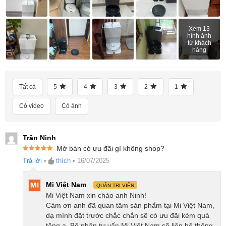
Xem 13
hình ảnh
từ khách
hàng
Tất cả
5
4
3
2
1
Có video
Có ảnh
Ra mắt Qrevo C Pro & F25 Ultra – Bộ đôi
Trần Ninh
thiết bị mới từ Roborock
Mở bán có ưu đãi gì không shop?
Được xếp
Trả lời
•
thích
•
16/07/2025
hạng
5
5
Roborock ra mắt Qrevo C Pro và F25
sao
Ultra: Giải pháp làm sạch thông minh cho gia
Mi Việt Nam
QUẢN TRỊ VIÊN
đình hiện đại
Mi Việt Nam xin chào anh Ninh!
Cảm ơn anh đã quan tâm sản phẩm tại Mi Việt Nam,
Mi Việt Nam ra mắt bộ đôi thiết bị làm
dạ mình đặt trước chắc chắn sẽ có ưu đãi kèm quà
tặng ạ. Bộ phận tư vấn Mi Việt Nam sẽ liên hệ thông