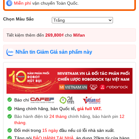
Miễn phí
vận chuyển Toàn Quốc.
Chọn Màu Sắc
Tiết kiệm thêm đến
269,800
₫
cho
Mifan
Nhắn tin Giảm Giá sản phẩm này
Báo chí
Hàng chính hãng, bản Quốc tế
,
giá full VAT.
Bảo hành điện tử
24 tháng
chính hãng, bảo hành pin
12
tháng
.
Đổi mới trong
15 ngày
đầu nếu có lỗi nhà sản xuất.
Tặng gói
BẢO HÀNH TẠI NHÀ
, áp dụng 20km từ cửa hàng.