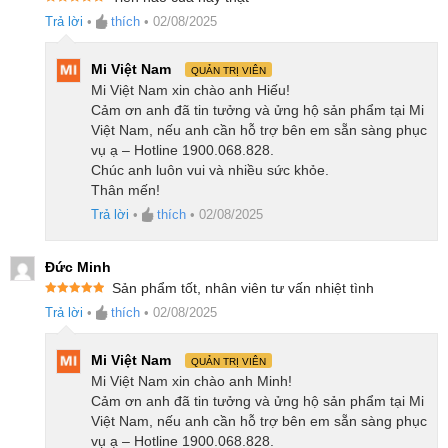
Được xếp
thú, bụi mịn, mảnh vụn và các loại rác nhỏ sâu trong
Trả lời
•
thích
•
02/08/2025
hạng
5
5
sao
khe sàn hoặc thảm. Khi hoạt động ở công suất tối đa,
Mi Việt Nam
QUẢN TRỊ VIÊN
robot Qrevo C Pro còn tăng tốc độ chổi chính lên
Mi Việt Nam xin chào anh Hiếu!
thêm 10% giúp tăng cường khả năng làm sạch hiệu
Cảm ơn anh đã tin tưởng và ửng hộ sản phẩm tại Mi
Việt Nam, nếu anh cần hỗ trợ bên em sẵn sàng phục
quả hơn trong thời gian ngắn.
vụ ạ – Hotline 1900.068.828.
Chúc anh luôn vui và nhiều sức khỏe.
Thân mến!
Trả lời
•
thích
•
02/08/2025
Đức Minh
Sản phẩm tốt, nhân viên tư vấn nhiệt tình
Được xếp
Trả lời
•
thích
•
02/08/2025
hạng
5
5
sao
Mi Việt Nam
QUẢN TRỊ VIÊN
Mi Việt Nam xin chào anh Minh!
Cảm ơn anh đã tin tưởng và ửng hộ sản phẩm tại Mi
Việt Nam, nếu anh cần hỗ trợ bên em sẵn sàng phục
vụ ạ – Hotline 1900.068.828.