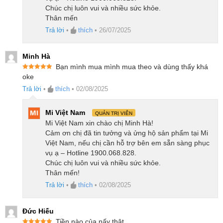
Chúc chị luôn vui và nhiều sức khỏe.
chống kẹt, chống nghẽn
Thân mến
Trạm sạc đa năng: đổ rác tự động, giặt giẻ nước
Trả lời
•
thích
•
26/07/2025
nóng 75°C, sấy khô khí nóng
Cây lau nhà tự nâng, ngăn làm ẩm thảm và lây
Minh Hà
nhiễm chéo
Bạn mình mua mình mua theo và dùng thấy khá
Được xếp
oke
Công nghệ Reactive Tech phát hiện và tránh vật
hạng
5
5
sao
Trả lời
•
thích
•
02/08/2025
cản chính xác
Điều hướng PreciSense LiDAR tạo bản đồ chi
Mi Việt Nam
QUẢN TRỊ VIÊN
tiết, làm sạch theo lộ trình
Mi Việt Nam xin chào chị Minh Hà!
Cảm ơn chị đã tin tưởng và ửng hộ sản phẩm tại Mi
Ứng dụng Roborock tích hợp AI SmartPlan tối
Việt Nam, nếu chị cần hỗ trợ bên em sẵn sàng phục
ưu hóa thời gian và hiệu suất làm sạch
vụ ạ – Hotline 1900.068.828.
Chúc chị luôn vui và nhiều sức khỏe.
Lực hút HyperForce 18.500Pa mạnh mẽ, xử
Thân mến!
lý dễ dàng mọi loại bụi bẩn
Trả lời
•
thích
•
02/08/2025
Robot hút bụi lau nhà Roborock Qrevo C Pro sở hữu
Đức Hiếu
lực hút vượt trội 18.500Pa, dễ dàng hút sạch lông
Tiền nào của nấy thật