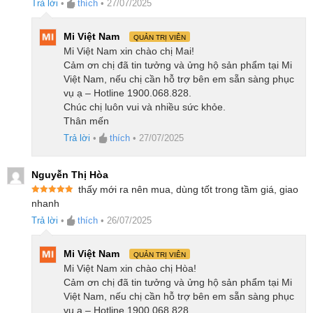
Trả lời
•
thích
•
27/07/2025
9.
Điều hướng thông minh với công nghệ PreciSense
LiDAR
Mi Việt Nam
QUẢN TRỊ VIÊN
10.
Ứng dụng Roborock tích hợp AI SmartPlan, kiểm soát
Mi Việt Nam xin chào chị Mai!
Cảm ơn chị đã tin tưởng và ửng hộ sản phẩm tại Mi
thông minh toàn diện
Việt Nam, nếu chị cần hỗ trợ bên em sẵn sàng phục
11.
Thông số kĩ thuật sản phẩm
vụ ạ – Hotline 1900.068.828.
12.
Hình ảnh thực tế sản phẩm
Chúc chị luôn vui và nhiều sức khỏe.
Thân mến
Ưu điểm của robot hút bụi lau nhà Roborock
Trả lời
•
thích
•
27/07/2025
Qrevo C Pro
Nguyễn Thị Hòa
Lực hút HyperForce 18.500Pa mạnh mẽ, hút
thấy mới ra nên mua, dùng tốt trong tầm giá, giao
Được xếp
nhanh
sạch cả bụi mịn và tóc rối
hạng
5
5
sao
Trả lời
•
thích
•
26/07/2025
Hệ thống chống rối ba lớp tối ưu cho nhà có thú
cưng, tóc dài
Mi Việt Nam
QUẢN TRỊ VIÊN
Cây lau FlexiArm có thể kéo dài, lau sát chân
Mi Việt Nam xin chào chị Hòa!
Cảm ơn chị đã tin tưởng và ửng hộ sản phẩm tại Mi
tường và các góc khuất
Việt Nam, nếu chị cần hỗ trợ bên em sẵn sàng phục
Chổi chính DuoDivide giúp gom tóc hiệu quả,
vụ ạ – Hotline 1900.068.828.