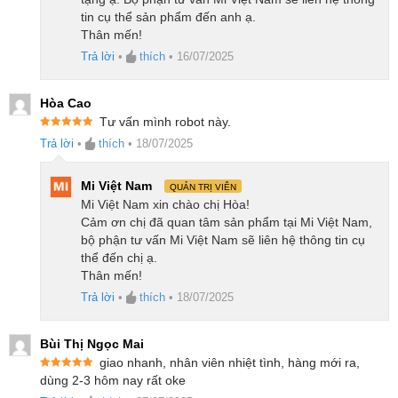
sạch vượt trội
tin cụ thể sản phẩm đến anh ạ.
Thân mến!
Mục lục
Trả lời
•
thích
•
16/07/2025
1.
Ưu điểm của robot hút bụi lau nhà Roborock Qrevo C
Hòa Cao
Pro
Tư vấn mình robot này.
2.
Lực hút HyperForce 18.500Pa mạnh mẽ, xử lý dễ
Được xếp
Trả lời
•
thích
•
18/07/2025
hạng
5
5
dàng mọi loại bụi bẩn
sao
3.
Hệ thống chống rối ba lớp giúp robot hoạt động ổn
Mi Việt Nam
QUẢN TRỊ VIÊN
định, không kẹt tóc
Mi Việt Nam xin chào chị Hòa!
4.
Làm sạch sát mép tường và chân nội thất với cây lau
Cảm ơn chị đã quan tâm sản phẩm tại Mi Việt Nam,
FlexiArm
bộ phận tư vấn Mi Việt Nam sẽ liên hệ thông tin cụ
thể đến chị ạ.
5.
Trang bị chổi chính DuoDivide kép, dẫn tóc vào miệng
Thân mến!
hút và ngăn kẹt rối
Trả lời
•
thích
•
18/07/2025
6.
Hệ thống lau xoay kép nâng hạ thông minh, sạch sâu
và bảo vệ thảm
Bùi Thị Ngọc Mai
7.
Dock sạc đa năng của Qrevo C Pro làm sạch hoàn
giao nhanh, nhân viên nhiệt tình, hàng mới ra,
toàn tự động
Được xếp
dùng 2-3 hôm nay rất oke
hạng
5
5
8.
Công nghệ Reactive Tech giúp tránh vật cản chính xác
sao