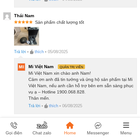
Thái Nam
Sản phẩm chất lượng tốt
Được xếp
hạng
5
5
sao
Trả lời
•
thích
•
05/08/2025
Mi Việt Nam
QUẢN TRỊ VIÊN
Mi Việt Nam xin chào anh Nam!
Cảm ơn anh đã tin tưởng và ửng hộ sản phẩm tại Mi
Việt Nam, nếu anh cần hỗ trợ bên em sẵn sàng phục
vụ ạ – Hotline 1900.068.828.
Thân mến.
Trả lời
•
thích
•
06/08/2025
Đào Xuân
Shop uy tín, hàng chính hãng, lắp đặt tận nơi.
Home
Menu
Gọi điện
Chat zalo
Messenger
Được xếp
Làm sạch sát mép tường và chân nội thất
hạng
5
5