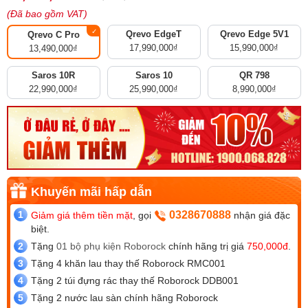
đánh giá
(Đã bao gồm VAT)
Qrevo EdgeT
Qrevo Edge 5V1
Qrevo C Pro
17,990,000
₫
15,990,000
₫
13,490,000
₫
Saros 10R
Saros 10
QR 798
22,990,000
₫
25,990,000
₫
8,990,000
₫
0328670888
Giảm giá thêm tiền mặt
, gọi
nhận giá đặc
biệt.
Tặng
01 bộ phụ kiện Roborock
chính hãng trị giá
750,000đ
.
Tặng 4 khăn lau thay thế Roborock RMC001
Tặng 2 túi đựng rác thay thế Roborock DDB001
Tặng 2 nước lau sàn chính hãng Roborock