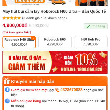
Máy hút bụi cầm tay Roborock H60 Ultra – Bản Quốc Tế
(
3
đánh giá của khách hàng)
5.00
3
trên 5
4,900,000
₫
6,990,000
₫
Còn hàng
dựa trên
đánh giá
(Đã bao gồm VAT)
Roborock H60
H60 Hub Pro
Roborock H60 Ultra
4,290,000
₫
7,590,000
₫
4,900,000
₫
0328670888
Giảm giá thêm tiền mặt
, gọi
nhận giá đặc
biệt.
Miễn phí giao hàng
nội thành Hà Nội, HCM (bán kính <15km
từ shop).