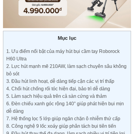
Mục lục
1.
Ưu điểm nổi bật của máy hút bụi cầm tay Roborock
H60 Ultra
2.
Lực hút mạnh mẽ 210AW, làm sạch chuyên sâu không
bỏ sót
3.
Đầu hút linh hoạt, dễ dàng tiếp cận các vị trí thấp
4.
Chổi hút chống rối tóc hiện đại, bảo trì dễ dàng
5.
Làm sạch hiệu quả trên cả sàn cứng và thảm
6.
Đèn chiếu xanh góc rộng 140° giúp phát hiện bụi mịn
dễ dàng
7.
Hệ thống lọc 5 lớp giúp ngăn chặn ô nhiễm thứ cấp
8.
Công nghệ 9 lốc xoáy giúp phân tách bụi tiên tiến
9.
Đầu hút thay thế đa dạng, làm sạch nhiều vị trí tiện lợi