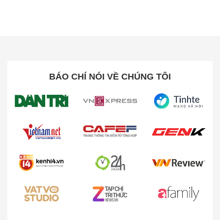
Chổi hút chống rối tóc hiện đại, bảo trì dễ
dàng
Máy hút bụi cầm tay Roborock H60 Ultra được trang
bị chổi chống rối hiện đại, kết hợp thông minh giữa
sợi fiber và các răng cao su hình chữ V đan xen. Nhờ
BÁO CHÍ NÓI VỀ CHÚNG TÔI
có thiết kế này, tóc và các loại lông thú cưng sẽ được
thu gom, dẫn hướng và tách rời ngay trong quá trình
hút giúp làm giảm thiểu tối đa tình trạng tóc rối kẹt ở
chổi. Với tỷ lệ tóc rối gần như bằng 0%, việc vệ sinh
và bảo trì máy hút bụi cầm tay chưa bao giờ trở nên
đơn giản đến vậy.