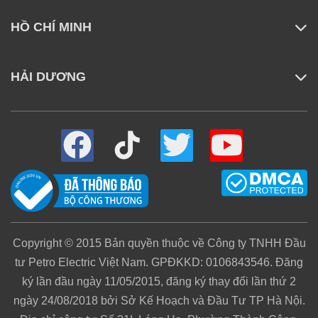
dụng đồng thời các dải cao su và sợi vải mềm. Trong
HỒ CHÍ MINH
khi các dải cao su với tần suất lên đến 7.200
nhịp/phút, giúp đánh bật bụi bẩn cứng đầu bám sâu
HẢI DƯƠNG
trong thảm, thì sợi mềm nhẹ nhàng quét sạch bụi mịn
và vụn rác trên bề mặt sàn. Sự kết hợp này đảm bảo
khả năng làm sạch tối ưu, từ phòng khách trải thảm
cho đến hành lang, phòng ngủ.
Copyright © 2015 Bản quyền thuộc về Công ty TNHH Đầu
tư Petro Electric Việt Nam. GPĐKKD: 0106843546. Đăng
ký lần đầu ngày 11/05/2015, đăng ký thay đổi lần thứ 2
ngày 24/08/2018 bởi Sở Kế Hoạch và Đầu Tư TP Hà Nội.