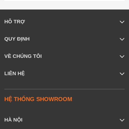
HỖ TRỢ
QUY ĐỊNH
VỀ CHÚNG TÔI
LIÊN HỆ
HỆ THỐNG SHOWROOM
Làm sạch hiệu quả trên cả sàn cứng và
thảm
HÀ NỘI
Tính linh hoạt vượt trội của máy hút bụi cầm tay
Roborock H60 Ultra đến từ đầu hút đa bề mặt, sử