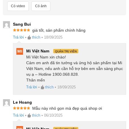
khẳng định khả năng làm sạch sâu và kỹ lưỡng, đáp
Có video
Có ảnh
ứng các tiêu chuẩn nghiêm ngặt về hiệu suất vận
hành.
Sang Bui
giá tốt, sản phẩm chính hãng
Được xếp
Trả lời
•
thích
•
18/09/2025
hạng
5
5
sao
Mi Việt Nam
QUẢN TRỊ VIÊN
Mi Việt Nam xin chào!
Cảm ơn anh đã tin tưởng và ửng hộ sản phẩm tại Mi
Việt Nam, nếu anh cần hỗ trợ bên em sẵn sàng phục
vụ ạ – Hotline 1900.068.828.
Thân mến
Trả lời
•
thích
•
18/09/2025
Le Hoang
Mẫu này nhỏ gọn mà đẹp quá shop ơi
Được xếp
Trả lời
•
thích
•
06/10/2025
hạng
5
5
sao