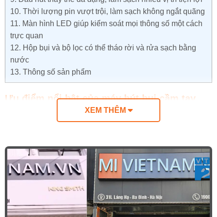
10.
Thời lượng pin vượt trội, làm sạch không ngắt quãng
11.
Màn hình LED giúp kiểm soát mọi thông số một cách
trực quan
12.
Hộp bụi và bộ lọc có thể tháo rời và rửa sạch bằng
nước
13.
Thông số sản phẩm
Ưu điểm nổi bật của máy hút bụi cầm tay
XEM THÊM
Roborock H60 Ultra
Lực hút mạnh mẽ 210AW, làm sạch chuyên sâu
không bỏ sót
Đầu hút linh hoạt, dễ dàng tiếp cận các vị trí
thấp
Chổi hút chống rối tóc hiện đại, bảo trì dễ dàng
Làm sạch hiệu quả trên cả sàn cứng và thảm
Đèn chiếu xanh góc rộng 140° giúp phát hiện