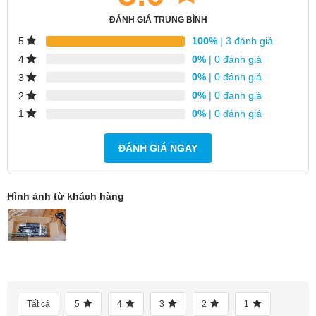
ĐÁNH GIÁ TRUNG BÌNH
100%
| 3 đánh giá
5
0%
| 0 đánh giá
4
0%
| 0 đánh giá
3
0%
| 0 đánh giá
2
0%
| 0 đánh giá
1
ĐÁNH GIÁ NGAY
Lực hút mạnh mẽ 210AW, làm sạch chuyên
sâu không bỏ sót
Hình ảnh từ khách hàng
Với công suất hút tối đa lên đến 210AW, Roborock
H60 Ultra mang đến hiệu suất làm sạch vượt trội trên
cả sàn cứng và thảm. Nhờ sức hút cực mạnh này,
thiết bị có thể dễ dàng loại bỏ các loại bụi bẩn cứng
đầu, rác vụn và các hạt mịn chỉ trong một lần hút.
Tất cả
5
4
3
2
1
Sản phẩm còn đạt được chứng nhận TÜV Rheinland,