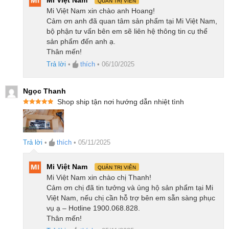
Mi Việt Nam
QUẢN TRỊ VIÊN
Mi Việt Nam xin chào anh Hoang!
Cảm ơn anh đã quan tâm sản phẩm tại Mi Việt Nam,
bộ phận tư vấn bên em sẽ liên hệ thông tin cụ thể
sản phẩm đến anh ạ.
Thân mến!
Đầu hút linh hoạt, dễ dàng tiếp cận các vị trí
Trả lời
•
thích
•
06/10/2025
thấp
Ngọc Thanh
Bạn sẽ không còn cảm giác mỏi lưng khi phải cúi
Shop ship tận nơi hướng dẫn nhiệt tình
người để vệ sinh gầm bàn, gầm ghế nữa. Bởi vì
Được xếp
hạng
5
5
Roborock H60 Ultra sở hữu thiết kế đầu hút với phần
sao
ống nối có thể uốn cong tới 90 độ. Qua đó cho phép
Trả lời
•
thích
•
05/11/2025
máy luồn lách nhẹ nhàng vào những khu vực hẹp với
độ cao chỉ 5.6cm, nơi mà các loại máy hút bụi thông
Mi Việt Nam
QUẢN TRỊ VIÊN
Mi Việt Nam xin chào chị Thanh!
thường khó mà tiếp cận tới. Nhờ vậy mà việc làm
Cảm ơn chị đã tin tưởng và ủng hộ sản phẩm tại Mi
sạch toàn bộ căn nhà, kể cả những ngóc ngách ít khi
Việt Nam, nếu chị cần hỗ trợ bên em sẵn sàng phục
được chú ý trở nên nhẹ nhàng và hiệu quả hơn bao
vụ ạ – Hotline 1900.068.828.
Thân mến!
giờ hết.