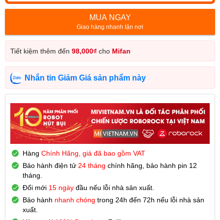
MUA NGAY
Giao hàng nhanh tận nơi
Tiết kiệm thêm đến
98,000
₫
cho
Mifan
Nhắn tin Giảm Giá sản phẩm này
Hàng
Chính Hãng, giá đã bao gồm VAT
Bảo hành
điện tử
24 tháng
chính hãng, bảo hành pin 12
tháng.
Đổi mới
15 ngày
đầu nếu lỗi nhà sản xuất.
Bảo hành
nhanh chóng
trong 24h đến 72h nếu lỗi nhà sản
xuất.