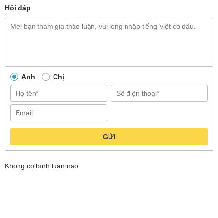
Hỏi đáp
Công nghệ khử trùng bằng ánh sáng xanh
Anh
Chị
hiện đại
Máy giặt Lumias 3kg WS030 Pro nổi bật với công
nghệ khử trùng bằng ánh sáng xanh tiên tiến, mang
lại hiệu quả tiêu diệt đến 99% vi khuẩn và nấm mốc
GỬI
trên quần áo. Ánh sáng xanh với bước sóng đặc biệt
có khả năng thâm nhập sâu vào từng sợi vải, loại bỏ
Không có bình luận nào
các tác nhân gây dị ứng, bảo vệ sức khỏe cho cả gia
đình. Nhờ đó, không chỉ có quần áo sạch hơn mà
còn đảm bảo một môi trường sống an toàn, sạch sẽ
cho bạn và người thân.