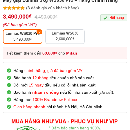
Máy giặt Lumias 3kg WS030 Pro – Hàng Chính Hãng
(
3
đánh giá của khách hàng)
5.00
3
trên 5
3,490,000
₫
4,490,000
₫
Hết hàng
dựa trên
đánh giá
(Đã bao gồm VAT)
Lumias WS030
Lumias WS030 Pro
2,600,000
₫
3,490,000
₫
Tiết kiệm thêm đến
69,800
₫
cho
Mifan
Hàng
chính hãng
,
giá đã bao gồm VAT.
Bảo hành
12 tháng
tiêu chuẩn nhà sản xuất.
Đổi mới
15 ngày
đầu nếu có lỗi nhà sản xuất.
Bảo hành
nhanh chóng
nếu lỗi nhà sản xuất (
chi tiết
).
Hàng mới
100% Brandnew Fullbox
Giao hàng nhanh
nội thành Hà Nội, Hồ Chí Minh.