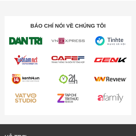
Đáp ứng nhu cầu với 10 chế độ giặt thông
minh
BÁO CHÍ NÓI VỀ CHÚNG TÔI