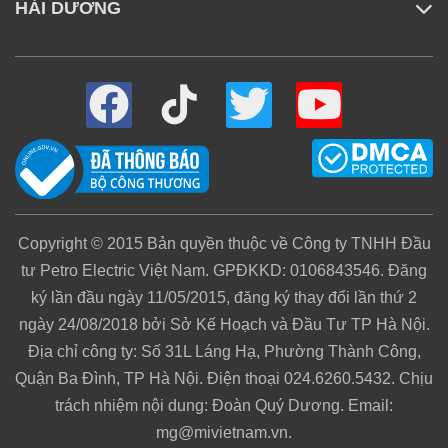
HẢI DƯƠNG
Mi Việt Nam có hỗ trợ không? Liên hệ bằng cách
nào?
Phương thức trả góp sản phẩm như thế nào?
Mua trực tiếp và online thì chất lượng sản phẩm
có như nhau không?
Copyright © 2015 Bản quyền thuộc về Công ty TNHH Đầu
tư Petro Electric Việt Nam. GPĐKKD: 0106843546. Đăng
Tôi muốn kiểm tra đơn hàng đã đặt thì làm như
ký lần đầu ngày 11/05/2015, đăng ký thay đổi lần thứ 2
thế nào? Vào đâu để kiểm tra?
ngày 24/08/2018 bởi Sở Kế Hoạch và Đầu Tư TP Hà Nội.
Địa chỉ công ty: Số 31L Láng Hạ, Phường Thành Công,
Quận Ba Đình, TP Hà Nội. Điện thoại 024.6260.5432. Chịu
trách nhiệm nội dung: Đoàn Quý Dương. Email:
mg@mivietnam.vn.