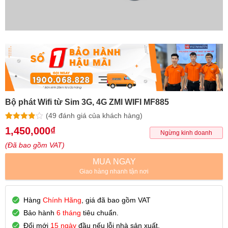
Bộ phát Wifi từ Sim 3G, 4G ZMI WIFI MF885
(
49
đánh giá của khách hàng)
3.86
14
trên
1,450,000
₫
Ngừng kinh doanh
5 dựa trên
đánh giá
(Đã bao gồm VAT)
MUA NGAY
Giao hàng nhanh tận nơi
Hàng
Chính Hãng
, giá đã bao gồm VAT
Bảo hành
6 tháng
tiêu chuẩn.
Đổi mới
15 ngày
đầu nếu lỗi nhà sản xuất.