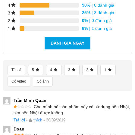
50%
| 6 đánh giá
4
25%
| 3 đánh giá
3
0%
| 0 đánh giá
2
8%
| 1 đánh giá
1
ĐÁNH GIÁ NGAY
DUNG LƯỢNG PIN CAO
Tất cả
5
4
3
2
1
Thiết bị phát 4G/LTE của Xiaomi có mức dung
Có video
Có ảnh
lượng cao lên tới 10000mAh cho thời gian chờ
lên tới 65 giờ. Sản phẩm là một thiết bị không thể
Trần Minh Quan
Cho mình hỏi sản phẩm này có sử dụng bên Nhật,
thiếu cho các bạn có nhu cầu sử dụng internet
Đ
sim bên Nhật được không.
ư
mọi lúc mọi nơi.
ợc
Trả lời
•
thích
•
30/09/2019
xế
p
hạ
Doan
n
g