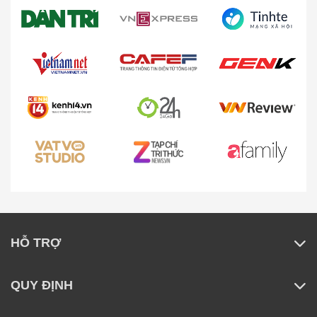
HỖ TRỢ
Thông số kĩ thuật
QUY ĐỊNH
Tên sản phẩm
Nồi chiên không dầu Lumias