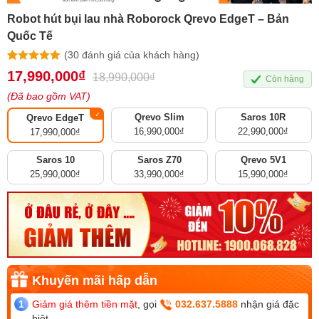
Robot hút bụi lau nhà Roborock Qrevo EdgeT – Bản
Quốc Tế
(
30
đánh giá của khách hàng)
4.97
30
trên 5
17,990,000
₫
18,990,000
₫
Còn hàng
dựa trên
đánh giá
(Đã bao gồm VAT)
Qrevo Slim
Saros 10R
Qrevo EdgeT
16,990,000
₫
22,990,000
₫
17,990,000
₫
Saros 10
Saros Z70
Qrevo 5V1
25,990,000
₫
33,990,000
₫
15,990,000
₫
Giảm giá thêm tiền mặt
, gọi
032.637.5888
nhận giá đặc
biệt.