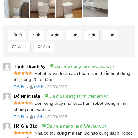
10.
Tính năng tự động phát hiện bụi bẩn thông minh
11.
Điều khiển bằng giọng nói thông minh
12.
Nhận diện vật cản Reactive AI, tránh va chạm, làm
sạch hiệu quả
Tất cả
5
4
3
2
1
13.
Thân thiện với thú cưng, nhiều tính năng an toàn và
tiện lợi
Có video
Có ảnh
14.
Điều khiển thông minh qua ứng dụng Roborock
15.
Thông số kĩ thuật sản phẩm
Trịnh Thanh Vy
Đã mua hàng tại mivietnam.vn
16.
Hình ảnh thực tế sản phẩm
Robot tự về dock sạc chuẩn, cảm biến hoạt động
Được xếp
tốt, dùng rất an tâm.
hạng
5
5
Ưu điểm nổi bật của robot hút bụi lau nhà
sao
Trả lời
•
thích
•
29/09/2025
Roborock Qrevo EdgeT
Đỗ Nhật Hân
Đã mua hàng tại mivietnam.vn
Dọn xong thấy nhà khác hẳn, robot thông minh
Thiết kế siêu mỏng, làm sạch toàn diện tối ưu
Được xếp
không đâm vào đồ.
hạng
5
5
Công nghệ điều hướng RetractSense linh hoạt
sao
Trả lời
•
thích
•
29/09/2025
trong mọi môi trường
Hồ Gia Bảo
Đã mua hàng tại mivietnam.vn
Hệ thống cảm biến thông minh, di chuyển mượt
Nhà có thú cưng mà sàn lúc nào cũng sạch, robot