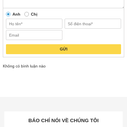
Anh
Chị
GỬI
Không có bình luận nào
Công nghệ điều hướng RetractSense linh
hoạt trong mọi môi trường
BÁO CHÍ NÓI VỀ CHÚNG TÔI