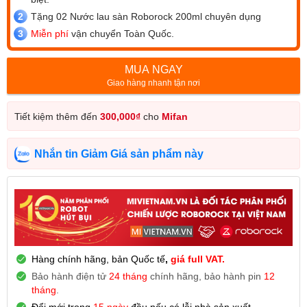
Tặng 02 Nước lau sàn Roborock 200ml chuyên dụng
Miễn phí
vận chuyển Toàn Quốc.
MUA NGAY
Giao hàng nhanh tận nơi
Tiết kiệm thêm đến
300,000
₫
cho
Mifan
Nhắn tin Giảm Giá sản phẩm này
Hàng chính hãng, bản Quốc tế
,
giá full VAT.
Bảo hành điện tử
24 tháng
chính hãng, bảo hành pin
12
tháng
.