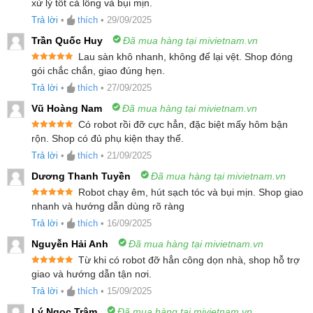
Được xếp
xử lý tốt cả lông và bụi mịn.
mà
hạng
5
5
sao
Trả lời
•
thích
•
29/09/2025
Sạch gọn tối ưu với hệ thống chổi chống rối tóc
Trần Quốc Huy
Đã mua hàng tại mivietnam.vn
kép
Lau sàn khô nhanh, không để lại vệt. Shop đóng
Sức mạnh làm sạch vượt trội với lực hút
Được xếp
gói chắc chắn, giao đúng hẹn.
hạng
5
5
18.500Pa
sao
Trả lời
•
thích
•
27/09/2025
Công nghệ FlexiArm làm sạch triệt để các góc
Vũ Hoàng Nam
Đã mua hàng tại mivietnam.vn
cạnh
Có robot rồi đỡ cực hẳn, đặc biệt mấy hôm bận
Được xếp
rộn. Shop có đủ phụ kiện thay thế.
Giẻ lau xoay nâng hạ linh hoạt, áp lực tối ưu lên
hạng
5
5
sao
Trả lời
•
thích
•
21/09/2025
sàn nhà
Dương Thanh Tuyền
Đã mua hàng tại mivietnam.vn
Dock sạc đa năng 3.0 giặt giẻ và tự động vệ
Robot chạy êm, hút sạch tóc và bụi mịn. Shop giao
sinh dock sạc nước nóng 75°C
Được xếp
nhanh và hướng dẫn dùng rõ ràng
hạng
5
5
Tính năng tự động phát hiện bụi bẩn thông minh
sao
Trả lời
•
thích
•
16/09/2025
Điều khiển bằng giọng nói thông minh
Nguyễn Hải Anh
Đã mua hàng tại mivietnam.vn
Nhận diện vật cản Reactive AI, tránh va chạm,
Từ khi có robot đỡ hẳn công dọn nhà, shop hỗ trợ
Được xếp
giao và hướng dẫn tận nơi.
làm sạch hiệu quả
hạng
5
5
sao
Trả lời
•
thích
•
15/09/2025
Thân thiện với thú cưng, nhiều tính năng an
Lý Ngọc Trâm
Đã mua hàng tại mivietnam.vn