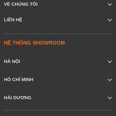
VỀ CHÚNG TÔI
LIÊN HỆ
HỆ THỐNG SHOWROOM
HÀ NỘI
HỒ CHÍ MINH
HẢI DƯƠNG
Đặc biệt, hệ thống RetractSense này được thừa
hưởng từ dòng sản phẩm Roborock Saros 10, mang
lại hiệu suất điều hướng vượt trội hơn hẳn các công