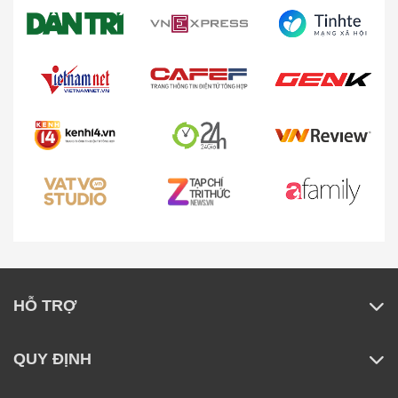
Roborock Qrevo EdgeT được trang bị hệ thống điều
hướng RetractSense tiên tiến, giúp robot tự động
điều chỉnh cảm biến LiDAR linh hoạt trong mọi môi
trường:
Trong không gian mở
: Cảm biến LiDAR được
nâng lên, mở rộng tầm quét 360°, lập bản đồ
toàn cảnh với độ chính xác cao, tối ưu lộ trình di
chuyển.
Dưới nội thất thấp
: Khi robot di chuyển vào
những khu vực chật hẹp, cảm biến LiDAR tự
động thu gọn và chuyển sang góc quét phía sau
100°, đảm bảo khả năng làm sạch không bị gián
HỖ TRỢ
đoạn.
QUY ĐỊNH