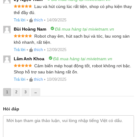
toàn và tiện lợi
Lau và hút cùng lúc rất tiện, shop có phụ kiện thay
Điều khiển thông minh qua ứng dụng Roborock
Được xếp
thế đầy đủ.
hạng
5
5
sao
Trả lời
•
thích
•
14/09/2025
Thiết kế siêu mỏng, làm sạch toàn diện tối
Bùi Hoàng Nam
Đã mua hàng tại mivietnam.vn
ưu
Robot chạy êm, hút sạch bụi và tóc, lau xong sàn
Được xếp
khô nhanh, rất tiện.
hạng
5
5
Robot hút bụi lau nhà Roborock Qrevo EdgeT không
sao
Trả lời
•
thích
•
12/09/2025
chỉ sở hữu thiết kế siêu mỏng 7.98cm mà còn được
Lâm Anh Khoa
Đã mua hàng tại mivietnam.vn
trang bị khả năng len lỏi vào mọi góc khuất mà các
Cảm biến mép hoạt động tốt, robot không rơi bậc.
thiết bị khác khó tiếp cận. Từ gầm sofa, tủ kệ đến
Được xếp
Shop hỗ trợ sau bán hàng rất ổn.
hạng
5
5
sao
Trả lời
•
thích
•
10/09/2025
giường ngủ, mọi ngóc ngách đều được làm sạch một
cách tỉ mỉ và hiệu quả, đảm bảo tỷ lệ làm sạch thành
1
2
3
→
công 100% ở những khu vực có chiều cao tối thiểu
7.98cm.
Hỏi đáp