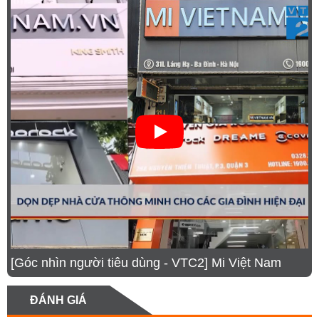
Mục lục
[Góc nhìn người tiêu dùng - VTC2] Mi Việt Nam
1.
Ưu điểm nổi bật của robot hút bụi lau nhà Roborock
Qrevo EdgeT
ĐÁNH GIÁ
2.
Thiết kế siêu mỏng, làm sạch toàn diện tối ưu