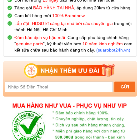
Đổi mới trong
15 ngày
đầu nếu có lỗi nhà sản xuất.
Tặng gói
BẢO HÀNH TẠI NHÀ
, áp dụng 20km từ cửa hàng.
Cam kết hàng mới
100% Brandnew.
Lắp đặt, HDSD kĩ càng tại nhà bởi các chuyên gia
trong nội
thành Hà Nội, Hồ Chí Minh.
Đảm bảo dịch vụ hậu mãi:
Cung cấp phụ tùng chính hãng
“
genuine parts
”, kỹ thuật viên hơn
10 năm kinh nghiệm
cam
kết sửa chữa sau bảo hành đáng tin cậy.
(
suarobot24h.vn
)