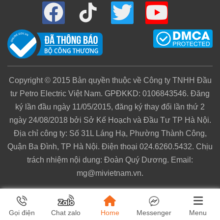
nghệ LiDAR thu gọn hiện nay, vốn dễ gặp lỗi lập bản
đồ và điều hướng khi hoạt động dưới nội thất thấp.
Hệ thống cảm biến thông minh, di chuyển
mượt mà
Để đảm bảo khả năng vận hành ổn định và tránh các
Copyright © 2015 Bản quyền thuộc về Công ty TNHH Đầu
tình huống va chạm, robot hút bụi lau nhà Roborock
tư Petro Electric Việt Nam. GPĐKKD: 0106843546. Đăng
Qrevo EdgeT được tích hợp các cảm biến thông
ký lần đầu ngày 11/05/2015, đăng ký thay đổi lần thứ 2
minh như:
ngày 24/08/2018 bởi Sở Kế Hoạch và Đầu Tư TP Hà Nội.
Địa chỉ công ty: Số 31L Láng Hạ, Phường Thành Công,
Cảm biến khoảng cách dToF hướng lên
: Tính
Quận Ba Đình, TP Hà Nội. Điện thoại 024.6260.5432. Chịu
toán chính xác khoảng cách phía trên, đảm bảo
trách nhiệm nội dung: Đoàn Quý Dương. Email:
LiDAR được nâng lên hoặc thu gọn đúng thời
mg@mivietnam.vn.
điểm, tránh tình trạng va chạm.
Cảm biến tiếp xúc trên đỉnh máy
: Phát hiện
các vật cản trên cao, ngăn ngừa nguy cơ trầy
Home
Menu
Gọi điện
Chat zalo
Messenger
xước và hư hỏng bề mặt máy.