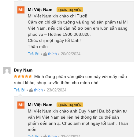
Tự động nâng cây lau nhà khi gặp thảm
Mi Việt Nam
QUẢN TRỊ VIÊN
Mi Việt Nam xin chào chị Tươi!
Tính năng nâng cây lau nhà tự động thông minh có
Cảm ơn chị đã tin tưởng và ủng hộ sản phẩm tại Mi
trên robot hút bụi
Ecovacs
Deebot T20e Omni mang
Việt Nam, nếu chị cần hỗ trợ bên em luôn sẵn sàng
đến cho người dùng một trải nghiệm làm sạch hiện
phục vụ – Hotline 1900.068.828.
Chúc chị một ngày tốt lành!
đại và chính xác. Công nghệ siêu âm tiên tiến giúp
Thân mến.
robot có thể đạt được độ chính xác vượt trội trong
Trả lời
•
thích
•
20/02/2024
việc phát hiện thảm, giúp quá trình làm sạch trở nên
mạnh mẽ và hiệu quả.
Duy Nam
Mình đang phân vân giữa con này với mấy mẫu
Hệ thống lau nhà tự động được thiết kế để nâng các
Được xếp
robot khác, shop tư vấn thêm cho mình nhé
hạng
5
5
tấm lau nhà lên cao 9mm khi phát hiện thấy thảm, tạo
sao
Trả lời
•
thích
•
23/02/2024
ra khả năng làm sạch linh hoạt trong mọi tình huống,
Mi Việt Nam
dù là với thảm trải hay sàn nhẵn.
QUẢN TRỊ VIÊN
Mi Việt Nam xin chào anh Duy Nam! Dạ bộ phận tư
vấn Mi Việt Nam sẽ liên hệ thông tin cụ thể sản
Công nghệ TrueDetect 3D 3.0 giúp tránh
phẩm đến anh ạ. Chúc anh một ngày tốt lành. Thân
chướng ngại vật chính xác
mến!
Trả lời
•
thích
•
23/02/2024