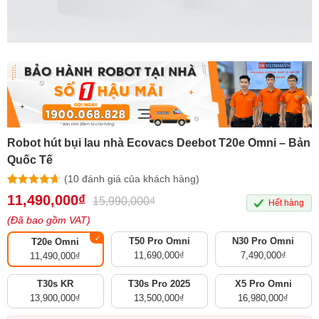
Robot hút bụi lau nhà Ecovacs Deebot T20e Omni – Bản
Quốc Tế
(
10
đánh giá của khách hàng)
4.60
10
trên 5
11,490,000
₫
15,990,000
₫
Hết hàng
dựa trên
đánh giá
(Đã bao gồm VAT)
T50 Pro Omni
N30 Pro Omni
T20e Omni
11,690,000
₫
7,490,000
₫
11,490,000
₫
T30s KR
T30s Pro 2025
X5 Pro Omni
13,900,000
₫
13,500,000
₫
16,980,000
₫