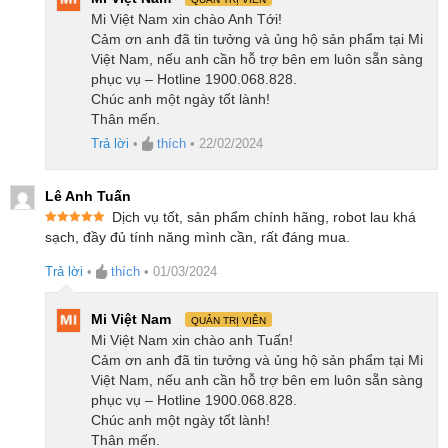
lập bản đồ ngôi nhà của bạn nhanh hơn đến 10 lần
Mi Việt Nam xin chào Anh Tới!
Cảm ơn anh đã tin tưởng và ủng hộ sản phẩm tại Mi
và phát hiện các vật thể nhỏ chính xác hơn 4 lần so
Việt Nam, nếu anh cần hỗ trợ bên em luôn sẵn sàng
với công nghệ LDS tiêu chuẩn. Sự cải tiến này mang
phục vụ – Hotline 1900.068.828.
lại cho robot khả năng lập bản đồ chính xác và điều
Chúc anh một ngày tốt lành!
Thân mến.
hướng thông minh, tạo ra một trải nghiệm làm sạch
Trả lời
•
thích
•
22/02/2024
hiệu quả và thuận tiện với người dùng.
Làm sạch sâu các góc cạnh, viên pin dung
Lê Anh Tuấn
Dịch vụ tốt, sản phẩm chính hãng, robot lau khá
lượng lớn
Được xếp
sạch, đầy đủ tính năng mình cần, rất đáng mua.
hạng
5
5
sao
Ngay cả các góc và cạnh hiện đã trở nên sạch sẽ:
Trả lời
•
thích
•
01/03/2024
Được thiết kế với chức năng làm sạch sâu cạnh,
Mi Việt Nam
DEEBOT T20e Omni sử dụng phương pháp lắc đuôi
QUẢN TRỊ VIÊN
Mi Việt Nam xin chào anh Tuấn!
để làm sạch dọc theo các bức tường. Robot sẽ xoay
Cảm ơn anh đã tin tưởng và ủng hộ sản phẩm tại Mi
thân và mở rộng miếng lau sàn để tiếp cận các góc
Việt Nam, nếu anh cần hỗ trợ bên em luôn sẵn sàng
phục vụ – Hotline 1900.068.828.
với khoảng cách chỉ 3mm, đáng kể tăng khả năng lau
Chúc anh một ngày tốt lành!
chùi của nó.
Thân mến.