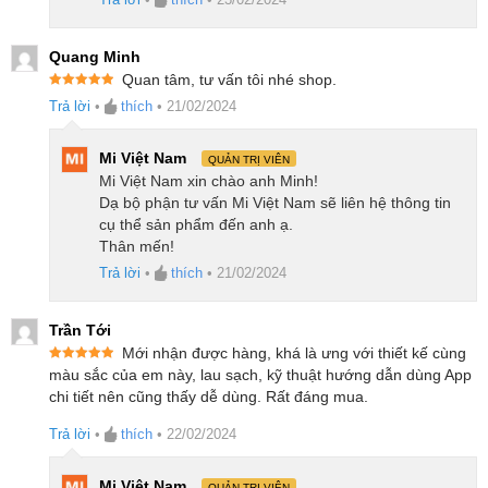
Để đảm bảo quá trình làm sạch diễn ra mượt mà,
không gián đoạn, robot hút bụi Ecovacs T20e OMNI
Quang Minh
sử dụng công nghệ tránh chướng ngại vật
Quan tâm, tư vấn tôi nhé shop.
Được xếp
TrueDetect 3D 3.0. Chức năng này không chỉ quét
Trả lời
•
thích
•
21/02/2024
hạng
5
5
sao
mà còn phát hiện 3D thời gian thực, được hỗ trợ bởi
Mi Việt Nam
QUẢN TRỊ VIÊN
thuật toán hình ảnh 3D cùng với ánh sáng có cấu
Mi Việt Nam xin chào anh Minh!
trúc, giúp robot có khả năng tránh chướng ngại vật ở
Dạ bộ phận tư vấn Mi Việt Nam sẽ liên hệ thông tin
cấp độ milimet trong suốt quá trình làm sạch. Robot
cụ thể sản phẩm đến anh ạ.
Thân mến!
có khả năng xác định và tránh những đồ vật trên mặt
Trả lời
•
thích
•
21/02/2024
đất, như đồ chơi nhỏ, dây điện và các chướng ngại
vật khác.
Trần Tới
Mới nhận được hàng, khá là ưng với thiết kế cùng
Lập bản đồ nhanh và điều hướng thông
Được xếp
màu sắc của em này, lau sạch, kỹ thuật hướng dẫn dùng App
hạng
5
5
minh
chi tiết nên cũng thấy dễ dùng. Rất đáng mua.
sao
Trả lời
•
thích
•
22/02/2024
Với công nghệ SLAM tiên tiến của TrueMapping 2.0,
robot hút bụi Ecovacs T20e OMNI có khả năng tạo
Mi Việt Nam
QUẢN TRỊ VIÊN