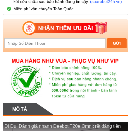
kết sửa chữa sau bảo hành đáng tin cậy.
(
suarobot24h.vn
)
Miễn phí vận chuyển Toàn Quốc.
MÔ TẢ
Di Du: Đánh giá nhanh Deebot T20e Omni: rất đáng tiền