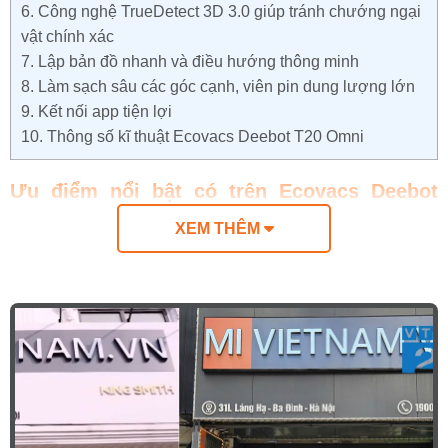
6.
Công nghệ TrueDetect 3D 3.0 giúp tránh chướng ngại
vật chính xác
7.
Lập bản đồ nhanh và điều hướng thông minh
8.
Làm sạch sâu các góc cạnh, viên pin dung lượng lớn
9.
Kết nối app tiện lợi
10.
Thông số kĩ thuật Ecovacs Deebot T20 Omni
Ưu điểm nổi bật có trên Ecovacs Deebot
T20e Omni
XEM THÊM
Trang bị trạm sạc OMNI đa năng, tất cả trong
một, tự động đổ rác, tự động giặt giẻ và sấy khô
Lực hút cực mạnh lên tới 7100Pa mang tới khả
năng làm sạch vượt trội
Hệ thống lau xoay OZMO™ Turbo 2.0 giúp đánh
bật mọi vết bẩn
Khả năng tự động nâng cụm khăn lau nhà thông