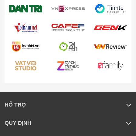
Phương thức trả góp sản phẩm như thế nào?
Mua trực tiếp và online thì chất lượng sản phẩm
có như nhau không?
Tôi muốn kiểm tra đơn hàng đã đặt thì làm như
thế nào? Vào đâu để kiểm tra?
HỖ TRỢ
QUY ĐỊNH