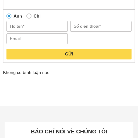
Anh
Chị
CÂU HỎI CHUNG THƯỜNG GẶP
Làm sao tôi có thể biết đây là hàng chính hãng?
GỬI
Giá sản phẩm trên web đã bao gồm thuế VAT
chưa?
Không có bình luận nào
Có được kiểm tra sản phẩm trước khi nhận hàng?
Tôi cần hướng dẫn sử dụng chi tiết về sản phẩm,
Mi Việt Nam có hỗ trợ không? Liên hệ bằng cách
nào?
BÁO CHÍ NÓI VỀ CHÚNG TÔI