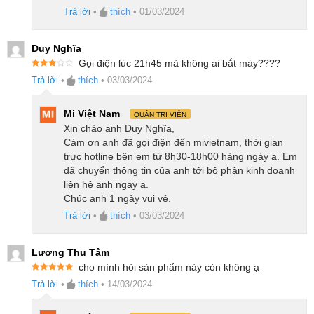
Trả lời
•
thích
•
01/03/2024
Với nguồn năng lượng đến từ pin 5200mAh, Ecovacs
Deebot T20e Omni có khả năng tự động sạc lại và
Duy Nghĩa
tiếp tục, đảm bảo rằng công việc vệ sinh nhà cửa của
Gọi điện lúc 21h45 mà không ai bắt máy????
bạn sẽ luôn được duy trì hiệu quả. Khi robot tính toán
Được
Trả lời
•
thích
•
03/03/2024
xếp
hạng
3
được rằng nó có đủ năng lượng để hoàn thành công
5 sao
Mi Việt Nam
việc, nó sẽ tự động quay lại vị trí đã dừng để tiếp tục
QUẢN TRỊ VIÊN
Xin chào anh Duy Nghĩa,
quá trình làm sạch mà không cần sự can thiệp của
Cảm ơn anh đã gọi điện đến mivietnam, thời gian
bạn.
trực hotline bên em từ 8h30-18h00 hàng ngày ạ. Em
đã chuyển thông tin của anh tới bộ phận kinh doanh
Kết nối app tiện lợi
liên hệ anh ngay ạ.
Chúc anh 1 ngày vui vẻ.
Robot hút bụi lau nhà Ecovacs T20e OMNI có khả
Trả lời
•
thích
•
03/03/2024
năng kết nối và điều khiển qua ứng dụng Ecovacs,
Lương Thu Tâm
với giao diện Tiếng Việt dễ dàng điều chỉnh
cho mình hỏi sản phẩm này còn không ạ
Được xếp
Trả lời
•
thích
•
14/03/2024
hạng
5
5
Thông số kĩ thuật Ecovacs Deebot
sao