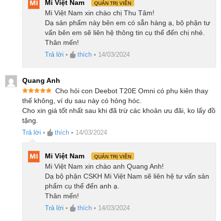
T20 Omni
Mi Việt Nam
QUẢN TRỊ VIÊN
Mi Việt Nam xin chào chị Thu Tâm!
Dạ sản phẩm này bên em có sẵn hàng ạ, bộ phận tư
Thương hiệu
Ecovacs
vấn bên em sẽ liên hệ thông tin cụ thể đến chị nhé.
Thân mến!
Model
Deebot T20e Omni
Trả lời
•
thích
•
14/03/2024
Lực hút
7100Pa
Quang Anh
Tốc độ xoay cây lau nhà
180 vòng/phút
Cho hỏi con Deebot T20E Omni có phụ kiên thay
Được xếp
thế không, ví dụ sau này có hỏng hóc.
Công nghệ lau
OZMO Turbo 2.0
hạng
5
5
Cho xin giá tốt nhất sau khi đã trừ các khoản ưu đãi, ko lấy đồ
sao
tặng.
Tự động nâng khăn lau
9mm
Trả lời
•
thích
•
14/03/2024
Kích thước robot
362 x 362 x 103.5mm
Mi Việt Nam
Kích thước trạm sạc
448 x 430 x 578 mm
QUẢN TRỊ VIÊN
Mi Việt Nam xin chào anh Quang Anh!
Tổng khối lượng
23.2kg
Dạ bộ phận CSKH Mi Việt Nam sẽ liên hệ tư vấn sản
phẩm cụ thể đến anh ạ.
Dung lượng pin
5200mAh
Thân mến!
Trả lời
•
thích
•
14/03/2024
Thời gian hoạt động
260 phút