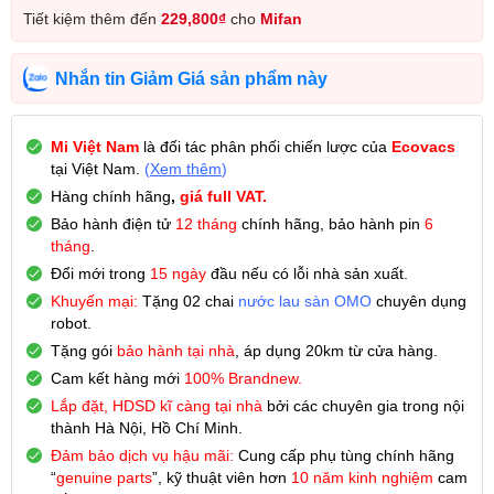
Tiết kiệm thêm đến
229,800
₫
cho
Mifan
Nhắn tin Giảm Giá sản phẩm này
Mi Việt Nam
là đối tác phân phối chiến lược của
Ecovacs
tại Việt Nam.
(
Xem thêm
)
Hàng chính hãng
,
giá full VAT.
Bảo hành điện tử
12 tháng
chính hãng, bảo hành pin
6
tháng
.
Đổi mới trong
15 ngày
đầu nếu có lỗi nhà sản xuất.
Khuyến mại:
Tặng 02 chai
nước lau sàn OMO
chuyên dụng
robot.
Tặng gói
bảo hành tại nhà
, áp dụng 20km từ cửa hàng.
Cam kết hàng mới
100% Brandnew.
Lắp đặt, HDSD kĩ càng tại nhà
bởi các chuyên gia trong nội
thành Hà Nội, Hồ Chí Minh.
Đảm bảo dịch vụ hậu mãi:
Cung cấp phụ tùng chính hãng
“
genuine parts
”, kỹ thuật viên hơn
10 năm kinh nghiệm
cam