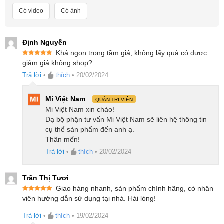
dưỡng robot cũng trở nên đơn giản hơn bao giờ hết.
Có video
Có ảnh
Hệ thống lau xoay OZMO™ Turbo 2.0 đánh
Định Nguyễn
bật mọi vết bẩn
Khá ngon trong tầm giá, không lấy quà có được
Được xếp
giảm giá không shop?
hạng
5
5
Trải nghiệm hoàn toàn mới với công nghệ OZMO
sao
Trả lời
•
thích
•
20/02/2024
Turbo 2.0 trên Ecovacs Deebot T20e Omni được
nâng cấp đáng kể với hệ thống lau nhà điều áp xoay
Mi Việt Nam
QUẢN TRỊ VIÊN
Mi Việt Nam xin chào!
kép, mang lại công suất làm sạch cao gấp 4 lần so
Dạ bộ phận tư vấn Mi Việt Nam sẽ liên hệ thông tin
với những kiểu máy thông thường. Hệ thống lau sàn
cụ thể sản phẩm đến anh ạ.
xoay OZMO Turbo 2.0 với tính năng quay tới 180
Thân mến!
Trả lời
•
thích
•
20/02/2024
vòng mỗi phút và khả năng tạo áp lực 6N liên tục trên
sàn giúp đảm bảo hiệu suất làm sạch ấn tượng. Làm
Trần Thị Tươi
sạch hiệu quả các vết bẩn cứng đầu, kể cả những
Giao hàng nhanh, sản phẩm chính hãng, có nhân
vết cà phê bám trên sàn trong thời gian lên đến 72
Được xếp
viên hướng dẫn sử dụng tại nhà. Hài lòng!
hạng
5
5
giờ.
sao
Trả lời
•
thích
•
19/02/2024