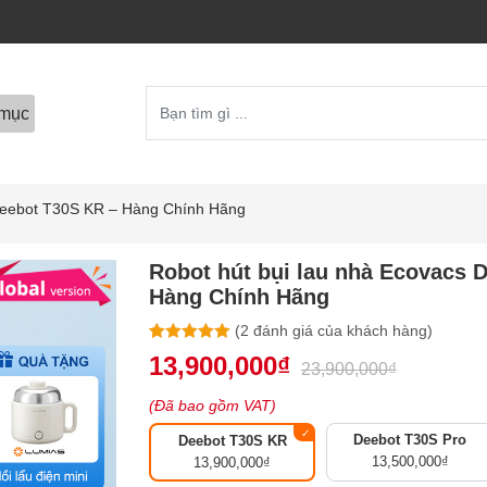
mục
 Deebot T30S KR – Hàng Chính Hãng
Robot hút bụi lau nhà Ecovacs 
Hàng Chính Hãng
(
2
đánh giá của khách hàng)
5.00
2
trên 5
13,900,000
₫
23,900,000
₫
dựa trên
đánh giá
(Đã bao gồm VAT)
Deebot T30S Pro
Deebot T30S KR
13,500,000
₫
13,900,000
₫