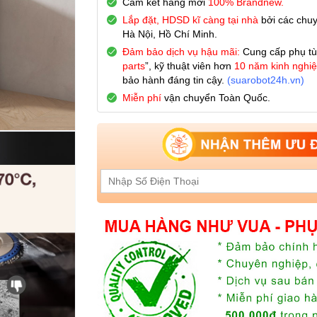
Cam kết hàng mới
100% Brandnew.
Lắp đặt, HDSD kĩ càng tại nhà
bởi các chuy
Hà Nội, Hồ Chí Minh.
Đảm bảo dịch vụ hậu mãi:
Cung cấp phụ tù
parts
”, kỹ thuật viên hơn
10 năm kinh nghi
bảo hành đáng tin cậy.
(
suarobot24h.vn
)
Miễn phí
vận chuyển Toàn Quốc.