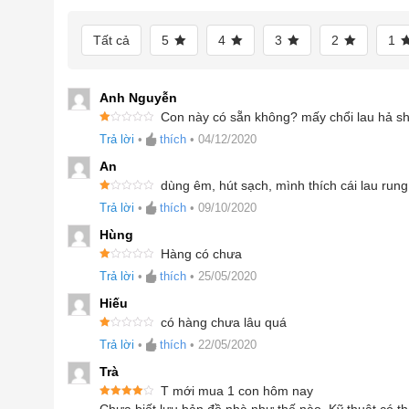
Tất cả
5
4
3
2
1
Anh Nguyễn
Con này có sẵn không? mấy chổi lau hả sh
Đ
Trả lời
•
thích
•
04/12/2020
ư
ợc
xế
An
p
hạ
dùng êm, hút sạch, mình thích cái lau rung
n
Đ
g
Trả lời
•
thích
•
09/10/2020
ư
1
ợc
5
xế
s
Hùng
p
ao
hạ
Hàng có chưa
n
Đ
g
Trả lời
•
thích
•
25/05/2020
ư
1
ợc
5
xế
s
Hiếu
p
ao
hạ
có hàng chưa lâu quá
n
Đ
g
Trả lời
•
thích
•
22/05/2020
ư
1
ợc
5
xế
s
Trà
p
ao
hạ
T mới mua 1 con hôm nay
n
Được xếp
g