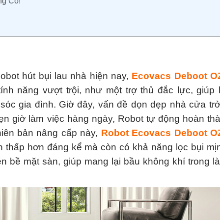
g Có!
bot hút bụi lau nhà hiện nay,
Ecovacs Deboot 
h năng vượt trội, như một trợ thủ đắc lực, giúp 
sóc gia đình. Giờ đây, vấn đề dọn dẹp nhà cửa tr
ẹn giờ làm việc hàng ngày, Robot tự động hoàn th
phiên bản nâng cấp này,
Robot Ecovacs Deboot 
 thấp hơn đáng kể mà còn có khả năng lọc bụi mịn
rên bề mặt sàn, giúp mang lại bầu không khí trong là