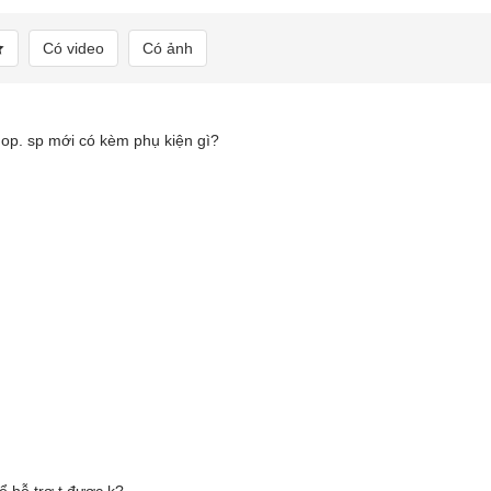
Có video
Có ảnh
op. sp mới có kèm phụ kiện gì?