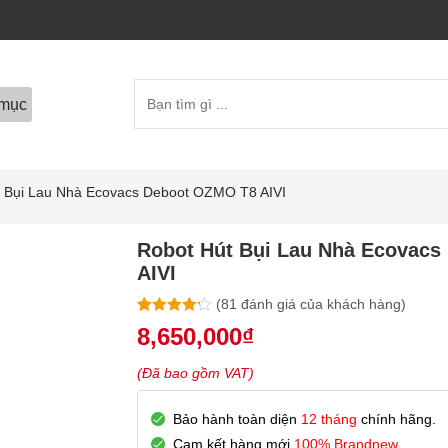
mục
t Bụi Lau Nhà Ecovacs Deboot OZMO T8 AIVI
Robot Hút Bụi Lau Nhà Ecovac
AIVI
(
81
đánh giá của khách hàng)
4.20
79
trên 5
8,650,000
₫
dựa trên
đánh giá
(Đã bao gồm VAT)
Bảo hành toàn diện
12 tháng
chính hãng.
Cam kết hàng mới
100% Brandnew