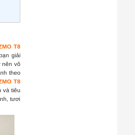
OZMO T8
bạn giải
ở nên vô
ành theo
OZMO T8
 và tiêu
nh, tươi