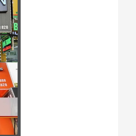
T8 AIVI
đến đâu,
thực, an