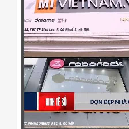
Hệ Thống Camera Nhận Diện Th
Điểm nhấn đặc biệt khác với các dòng Ro
được trang bị hệ thống Camera độ phân gi
bạn có thể dễ dàng theo dõi mọi hoạt động
tâm hơn cho dù bạn đang ở bất cứ đâu.