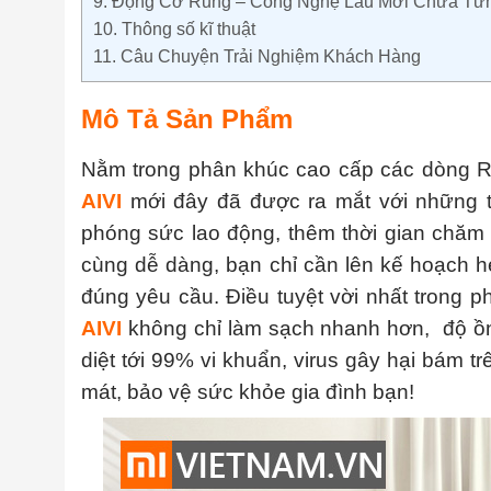
9.
Động Cơ Rung – Công Nghệ Lau Mới Chưa Từn
10.
Thông số kĩ thuật
11.
Câu Chuyện Trải Nghiệm Khách Hàng
Mô Tả Sản Phẩm
Nằm trong phân khúc cao cấp các dòng Ro
AIVI
mới đây đã được ra mắt với những tín
phóng sức lao động, thêm thời gian chăm 
cùng dễ dàng, bạn chỉ cần lên kế hoạch h
đúng yêu cầu. Điều tuyệt vời nhất trong 
AIVI
không chỉ làm sạch nhanh hơn, độ ồn
diệt tới 99% vi khuẩn, virus gây hại bám t
mát, bảo vệ sức khỏe gia đình bạn!