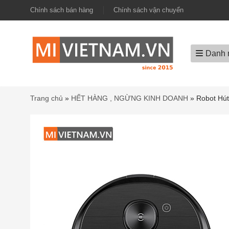
Chính sách bán hàng
Chính sách vận chuyển
Danh 
Trang chủ
»
HẾT HÀNG , NGỪNG KINH DOANH
»
Robot Hú