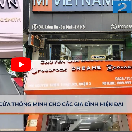
ông Minh
bot hút bụi thông thường,
Ecovacs Deboot OZMO 
ải HD ngay trên thân máy, nhờ đó Robot di chuyển 
, mọi ngóc ngách trong nhà đến đó ngay thời gian 