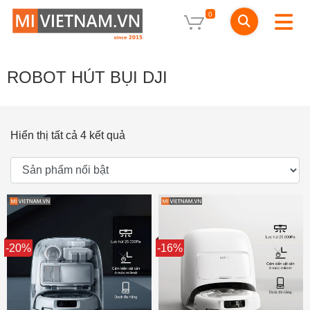
0
ROBOT HÚT BỤI DJI
Hiển thị tất cả 4 kết quả
Sale
-20%
Sale
-16%