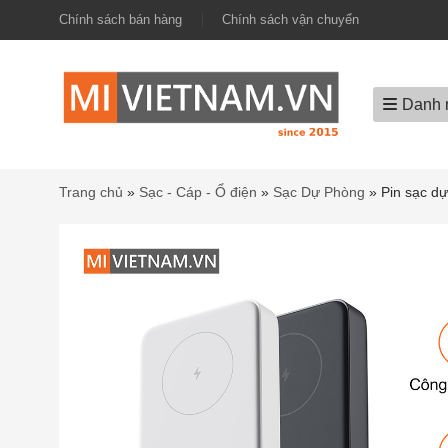
Chính sách bán hàng
Chính sách vận chuyển
Danh 
Trang chủ
»
Sạc - Cáp - Ổ điện
»
Sạc Dự Phòng
»
Pin sạc d