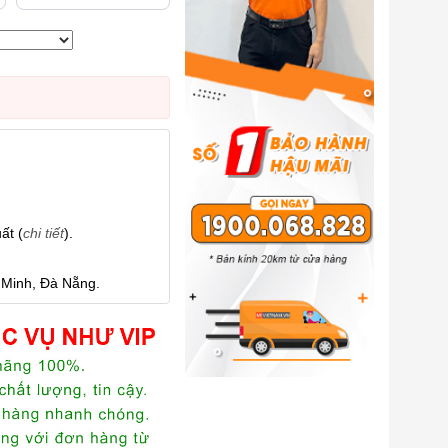
ất (
chi tiết
).
 Minh, Đà Nẵng.