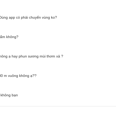
 Dùng app có phải chuyển vùng ko?
 ẩm không?
 không ạ hay phun sương mùi thơm xả ?
 30 m vuông không ạ??
i không bạn