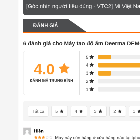
[Góc nhìn người tiêu dùng - VTC2] Mi Việt N
ĐÁNH GIÁ
6 đánh giá cho
Máy tạo độ ẩm Deerma DEM
5
4.0
4
3
ĐÁNH GIÁ TRUNG BÌNH
2
1
Tất cả
5
4
3
2
1
Hiền
Máy này còn hàng ở cửa hàng nào tại tph