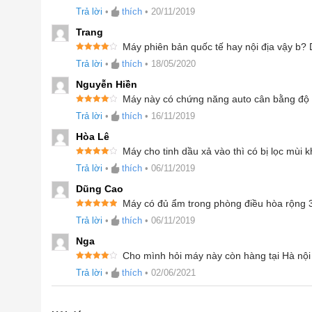
Được
Trả lời
•
thích
•
20/11/2019
xếp
hạng
3
5 sao
Trang
Máy phiên bản quốc tế hay nội địa vậy b?
Được xếp
Trả lời
•
thích
•
18/05/2020
hạng
4
5
sao
Nguyễn Hiền
Máy này có chứng năng auto cân bằng độ
Được xếp
Trả lời
•
thích
•
16/11/2019
hạng
4
5
sao
Hòa Lê
Máy cho tinh dầu xả vào thì có bị lọc mùi
Được xếp
Trả lời
•
thích
•
06/11/2019
hạng
4
5
sao
Dũng Cao
Máy có đủ ẩm trong phòng điều hòa rộng
Được xếp
Trả lời
•
thích
•
06/11/2019
hạng
5
5
sao
Nga
Cho mình hỏi máy này còn hàng tại Hà nộ
Được xếp
Trả lời
•
thích
•
02/06/2021
hạng
4
5
sao