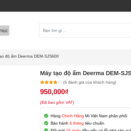
mục
tạo độ ẩm Deerma DEM-SJS600
Máy tạo độ ẩm Deerma DEM-SJ
(
6
đánh giá của khách hàng)
4.00
6
trên
950,000
₫
5 dựa trên
đánh giá
(Đã bao gồm VAT)
Hàng
Chính Hãng
Mi Việt Nam phân phối
Bảo hành
6 tháng
tiêu chuẩn.
Đổi mới
15 ngày
đầu nếu có lỗi nhà sản xuấ