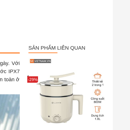
SẢN PHẨM LIÊN QUAN
gày. Với
ước IPX7
an toàn ở
Sale
-29%