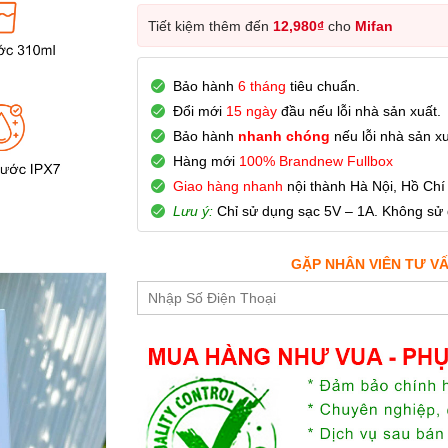
Tiết kiệm thêm đến
12,980
₫
cho
Mifan
Bảo hành
6 tháng
tiêu chuẩn.
Đổi mới
15 ngày
đầu nếu lỗi nhà sản xuất.
Bảo hành
nhanh chóng
nếu lỗi nhà sản xu
Hàng mới
100% Brandnew Fullbox
Giao hàng nhanh
nội thành Hà Nội, Hồ Chí
Lưu ý:
Chỉ sử dụng sạc 5V – 1A. Không sử
GẶP NHÂN VIÊN TƯ V