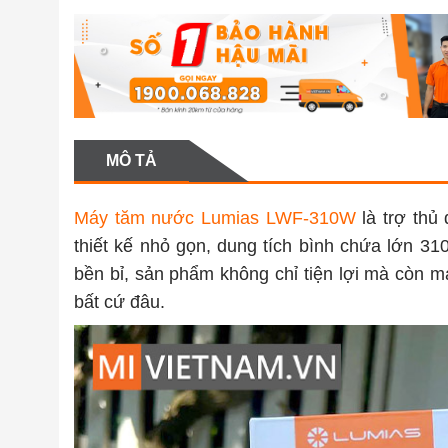
MÔ TẢ
Máy tăm nước Lumias LWF-310W
là trợ thủ
thiết kế nhỏ gọn, dung tích bình chứa lớn 3
bền bỉ, sản phẩm không chỉ tiện lợi mà còn m
bất cứ đâu.