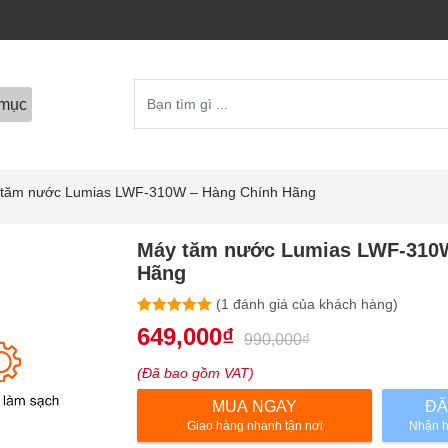
mục
tăm nước Lumias LWF-310W – Hàng Chính Hãng
Máy tăm nước Lumias LWF-310W
Hãng
(
1
đánh giá của khách hàng)
5.00
1
trên 5
649,000
₫
990,000
₫
dựa trên
đánh giá
(Đã bao gồm VAT)
MUA NGAY
ĐẶ
Giao hàng nhanh tận nơi
Nhận h