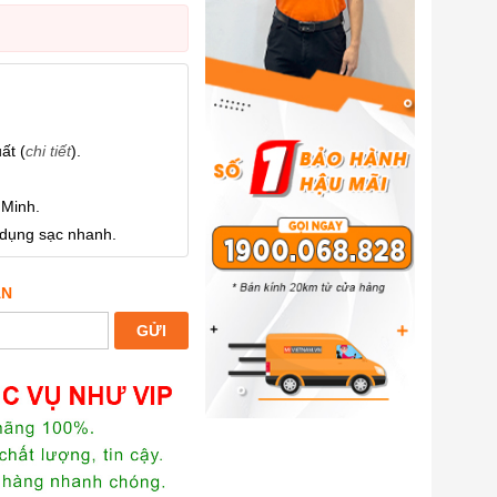
ất (
chi tiết
).
 Minh.
 dụng sạc nhanh.
ẤN