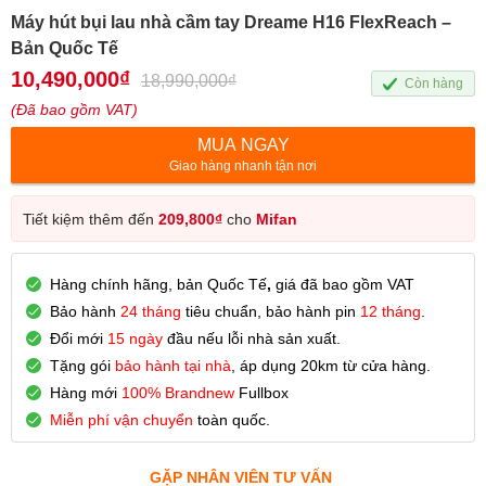
Máy hút bụi lau nhà cầm tay Dreame H16 FlexReach –
Bản Quốc Tế
10,490,000
₫
18,990,000
₫
Còn hàng
(Đã bao gồm VAT)
MUA NGAY
Giao hàng nhanh tận nơi
Tiết kiệm thêm đến
209,800
₫
cho
Mifan
Hàng chính hãng, bản Quốc Tế
,
giá đã bao gồm VAT
Bảo hành
24 tháng
tiêu chuẩn, bảo hành pin
12 tháng
.
Đổi mới
15 ngày
đầu nếu lỗi nhà sản xuất.
Tặng gói
bảo hành tại nhà
, áp dụng 20km từ cửa hàng.
Hàng mới
100% Brandnew
Fullbox
Miễn phí vận chuyển
toàn quốc.
GẶP NHÂN VIÊN TƯ VẤN