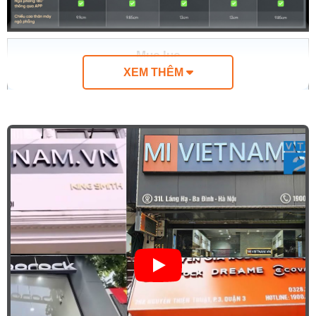
Mục lục
XEM THÊM
1.
Ưu điểm nổi bật của máy hút bụi lau nhà Dreame H16
FlexReach
2.
Thiết kế siêu mỏng FlexReach: Luồn sâu và lau sạch
vượt trội
3.
Lực hút mạnh mẽ đến 28.000Pa đánh bay mọi loại vết
bẩn
4.
Hệ thống trợ lực Glide Wheel™ tái định nghĩa khả
năng chuyển động
5.
Làm sạch thông minh bằng nước nóng ở nhiệt độ
95°C
6.
Sấy khô toàn diện ở 95°C ngăn ngừa vi khuẩn hiệu
quả
7.
Bộ ngăn mùi giúp ngăn ngừa mùi hôi suốt 21 ngày
8.
Khử trùng 99,99% nhờ quá trình tự động điện phân