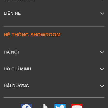
LIÊN HỆ
HỆ THỐNG SHOWROOM
HÀ NỘI
HỒ CHÍ MINH
HẢI DƯƠNG
Dù sở hữu thân hình mỏng gọn, máy hút bụi lau nhà