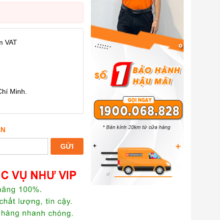
m VAT
Chí Minh.
ẤN