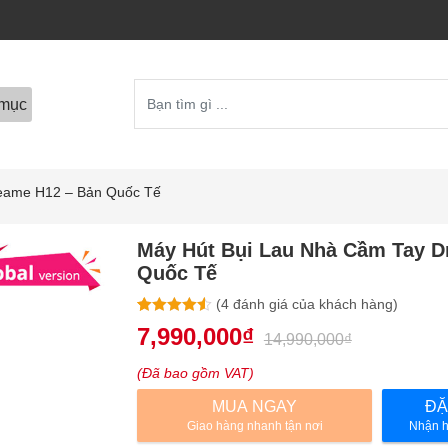
mục
reame H12 – Bản Quốc Tế
Máy Hút Bụi Lau Nhà Cầm Tay D
Quốc Tế
(
4
đánh giá của khách hàng)
4.50
4
trên 5
7,990,000
₫
14,990,000
₫
dựa trên
đánh giá
(Đã bao gồm VAT)
MUA NGAY
ĐẶ
Giao hàng nhanh tận nơi
Nhận h