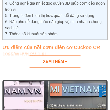
4.
Công nghệ gia nhiệt độc quyền 3D giúp cơm dẻo ngon
trọn vị
5.
Trang bị đèn hiển thị trực quan, dễ dàng sử dụng
6.
Nắp phụ dễ dàng tháo nắp giúp vệ sinh nhanh chóng,
sạch sẽ
7.
Thông số kĩ thuật sản phẩm
Ưu điểm của nồi cơm điện cơ Cuckoo CR-
1095/WHVNCV 1.8L
XEM THÊM
Thiết kế tối ưu, phù hợp với mọi góc bếp
Lòng nồi phủ lớp Daikin chống dính cao cấp,
bền bỉ theo thời gian
Công nghệ gia nhiệt độc quyền 3D giúp cơm
dẻo ngon trọn vị
Trang bị đèn hiển thị trực quan, dễ dàng sử
dụng