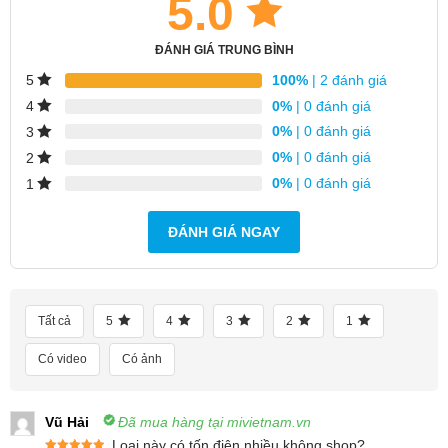
5.0
ĐÁNH GIÁ TRUNG BÌNH
100%
| 2 đánh giá
5
0%
| 0 đánh giá
4
0%
| 0 đánh giá
3
0%
| 0 đánh giá
2
0%
| 0 đánh giá
1
ĐÁNH GIÁ NGAY
Tất cả
5
4
3
2
1
Có video
Có ảnh
Lòng nồi phủ lớp Daikin chống dính cao
cấp, bền bỉ theo thời gian
Vũ Hải
Đã mua hàng tại mivietnam.vn
Loại này có tốn điện nhiều không shop?