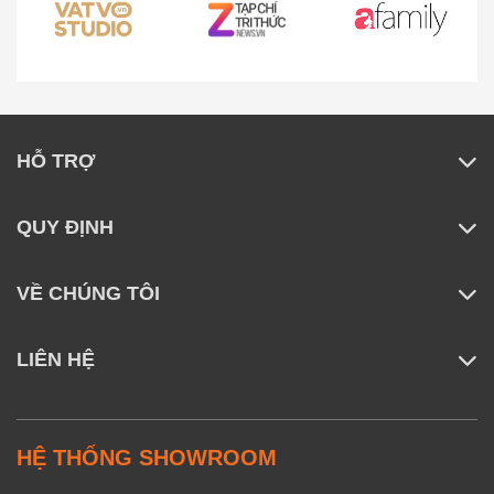
thái nóng hổi mà không làm mất đi độ dẻo mềm tự
nhiên.
HỖ TRỢ
QUY ĐỊNH
VỀ CHÚNG TÔI
LIÊN HỆ
HỆ THỐNG SHOWROOM