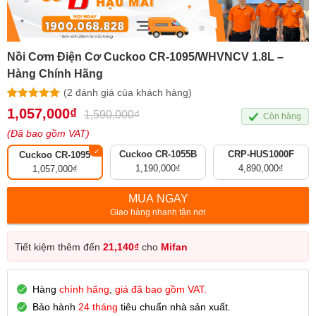
Nồi Cơm Điện Cơ Cuckoo CR-1095/WHVNCV 1.8L –
Hàng Chính Hãng
(
2
đánh giá của khách hàng)
5.00
2
trên 5
1,057,000
₫
1,590,000
₫
Còn hàng
dựa trên
đánh giá
(Đã bao gồm VAT)
Cuckoo CR-1055B
CRP-HUS1000F
Cuckoo CR-1095
1,190,000
₫
4,890,000
₫
1,057,000
₫
MUA NGAY
Giao hàng nhanh tận nơi
Tiết kiệm thêm đến
21,140
₫
cho
Mifan
Hàng
chính hãng
,
giá đã bao gồm VAT.
Bảo hành
24 tháng
tiêu chuẩn nhà sản xuất.