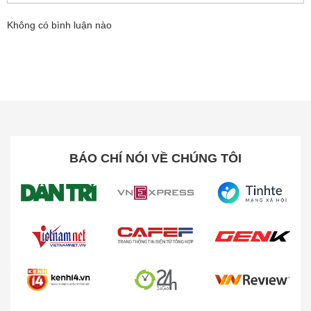
Không có bình luận nào
BÁO CHÍ NÓI VỀ CHÚNG TÔI
Công nghệ gia nhiệt độc quyền 3D giúp cơm
dẻo ngon trọn vị
Với công nghệ gia nhiệt 3 chiều (dưới đáy, thân nồi
và nắp) của nồi cơm điện cơ CR-1095/WHVNCV,
nhiệt lượng được truyền đều khắp nồi, giúp cơm chín
tơi ngon, không bị khô hay sống cục bộ. Đồng thời,
khả năng giữ ấm được tối ưu, giữ cơm luôn ở trạng