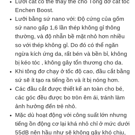
Lưỡi cắt có thể thay thế cho Tông đơ cắt tóc
Enchen Boost.
Lưỡi bằng sứ nano với: Độ cứng của gốm
sứ nano gấp 1,6 lần thép không gỉ thông
thường, và độ nhẵn bề mặt nhỏ hơn nhiều
so với thép không gỉ. Do đó có thể ngăn
ngừa kích ứng da, rất bén và bền bỉ, không
bị kéo tóc , không gây tổn thương cho da.
Khi tông đơ chạy ở tốc độ cao, đầu cắt bằng
sứ sẽ ít tạo ra tiếng ồn và ít bị nóng hơn.
Các đầu cắt được thiết kế an toàn cho bé,
các góc đều được bo tròn êm ái, tránh làm
ảnh hưởng đến trẻ nhỏ.
Mặc dù hoạt động với công suất lớn nhưng
tiếng ồn động cơ lại khá nhỏ chỉ ở mức dưới
55dB nên hầu như sẽ không gây khó chịu,