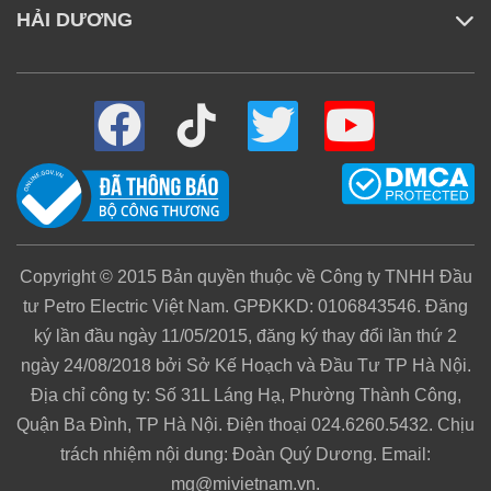
HẢI DƯƠNG
Mua trực tiếp và online thì chất lượng sản phẩm
có như nhau không?
Tôi muốn kiểm tra đơn hàng đã đặt thì làm như
thế nào? Vào đâu để kiểm tra?
Copyright © 2015 Bản quyền thuộc về Công ty TNHH Đầu
tư Petro Electric Việt Nam. GPĐKKD: 0106843546. Đăng
ký lần đầu ngày 11/05/2015, đăng ký thay đổi lần thứ 2
ngày 24/08/2018 bởi Sở Kế Hoạch và Đầu Tư TP Hà Nội.
Địa chỉ công ty: Số 31L Láng Hạ, Phường Thành Công,
Quận Ba Đình, TP Hà Nội. Điện thoại 024.6260.5432. Chịu
trách nhiệm nội dung: Đoàn Quý Dương. Email:
mg@mivietnam.vn.