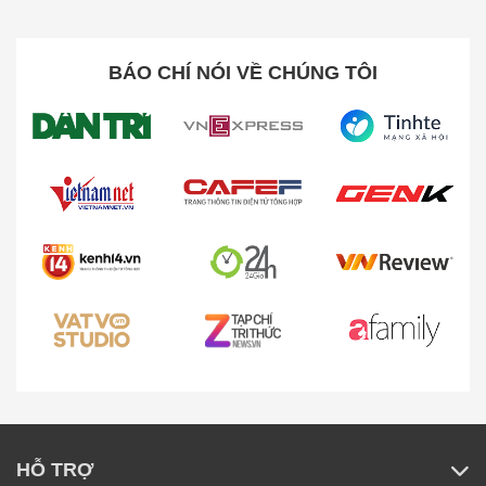
BÁO CHÍ NÓI VỀ CHÚNG TÔI
Thông số sản phẩm:
Thương hiệu: Enchen
Độ ồn: <55dB
Kích thước gói: 12*10*3cm / 4.7*3.9*1.1inch
Trọng lượng gói: 50g
HỖ TRỢ