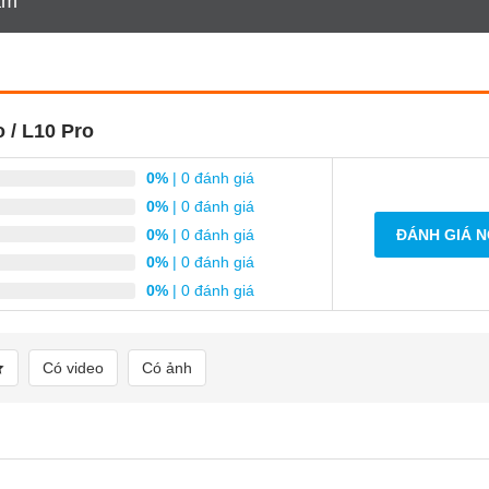
am
 thế nào? Vào đâu để kiểm tra?
 / L10 Pro
0%
| 0 đánh giá
0%
| 0 đánh giá
0%
| 0 đánh giá
ĐÁNH GIÁ 
0%
| 0 đánh giá
0%
| 0 đánh giá
Có video
Có ảnh