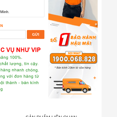
 Minh.
ẤN