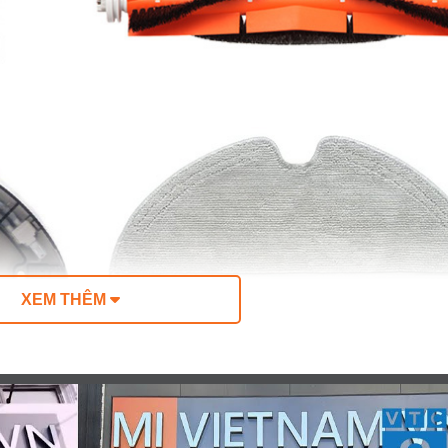
XEM THÊM
I CHUNG THƯỜNG GẶP