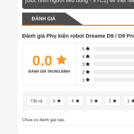
[Góc nhìn người tiêu dùng - VTC2] Mi Việt N
Tôi muốn kiểm tra đơn hàng đã đặt thì làm như
ĐÁNH GIÁ
Đánh giá Phụ kiện robot Dreame D9 / D9 Pro
5
0.0
4
3
ĐÁNH GIÁ TRUNG BÌNH
2
1
Tất cả
5
4
3
2
1
Chưa có đánh giá nào.