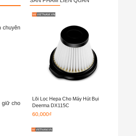
SẢN PHẨM LIÊN QUAN
n chuyên
Lõi Lọc Hepa Cho Máy Hút Bụi
à giữ cho
Deerma DX115C
60,000
₫