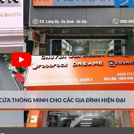
?
chưa?
ng?
ẩm, Mi Việt Nam có hỗ trợ không? Liên hệ bằng cách nào?
hẩm có như nhau không?