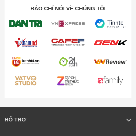
BÁO CHÍ NÓI VỀ CHÚNG TÔI
CÂU HỎI CHUNG THƯỜNG GẶP
Làm sao tôi có thể biết đây là hàng chính hãng?
Giá sản phẩm trên web đã bao gồm thuế VAT
chưa?
HỖ TRỢ
Có được kiểm tra sản phẩm trước khi nhận hàng?