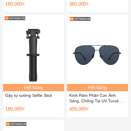
180,000
₫
360,000
₫
Hết hàng
Hết hàng
Gậy tự sướng Selfie Stick
Kính Râm Phân Cực Ánh
Sáng, Chống Tia UV Turok
Steinhardt SM005-0220
180,000
₫
450,000
₫