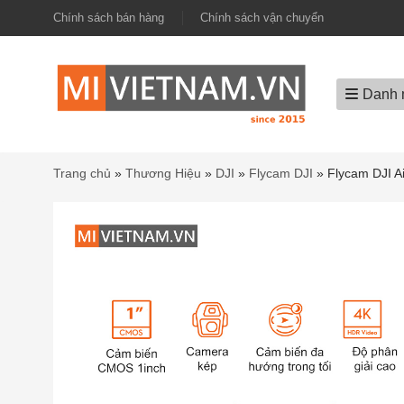
Chính sách bán hàng
Chính sách vận chuyển
Danh 
Trang chủ
»
Thương Hiệu
»
DJI
»
Flycam DJI
»
Flycam DJI A