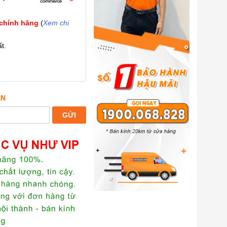
 chính hãng
(
Xem chi
t.
ẤN