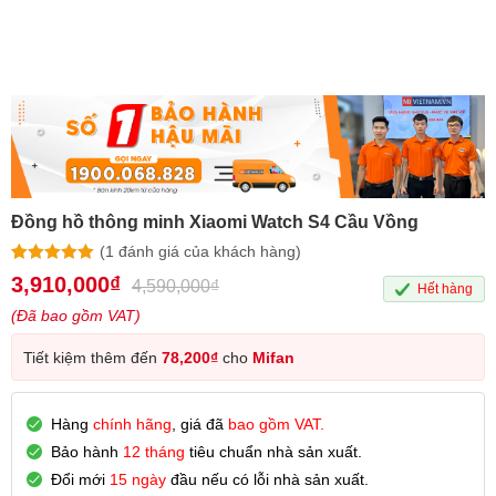
Đồng hồ thông minh Xiaomi Watch S4 Cầu Vồng
(
1
đánh giá của khách hàng)
5.00
1
trên 5
3,910,000
₫
4,590,000
₫
Hết hàng
dựa trên
đánh giá
(Đã bao gồm VAT)
Tiết kiệm thêm đến
78,200
₫
cho
Mifan
Hàng
chính hãng
, giá đã
bao gồm VAT.
Bảo hành
12 tháng
tiêu chuẩn nhà sản xuất.
Đổi mới
15 ngày
đầu nếu có lỗi nhà sản xuất.