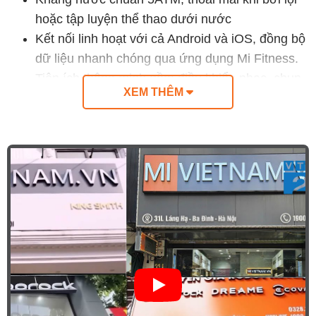
hoặc tập luyện thể thao dưới nước
Kết nối linh hoạt với cả Android và iOS, đồng bộ
dữ liệu nhanh chóng qua ứng dụng Mi Fitness.
Tiện ích thông minh gồm điều khiển nhạc, chụp
XEM THÊM
ảnh từ xa, báo thức, dự báo thời tiết và tìm điện
thoại
Thông số kĩ thuật sản
phẩm
Thương hiệu
Xiaomi
Xuất xứ
Trung Quốc
Model
S4 Cầu Vồng
Màn hình