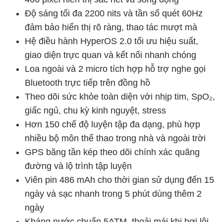
Độ sáng tối đa 2200 nits và tần số quét 60Hz
đảm bảo hiển thị rõ ràng, thao tác mượt mà
Hệ điều hành HyperOS 2.0 tối ưu hiệu suất,
giao diện trực quan và kết nối nhanh chóng
Loa ngoài và 2 micro tích hợp hỗ trợ nghe gọi
Bluetooth trực tiếp trên đồng hồ
Theo dõi sức khỏe toàn diện với nhịp tim, SpO₂,
giấc ngủ, chu kỳ kinh nguyệt, stress
Hơn 150 chế độ luyện tập đa dạng, phù hợp
nhiều bộ môn thể thao trong nhà và ngoài trời
GPS băng tần kép theo dõi chính xác quãng
đường và lộ trình tập luyện
Viên pin 486 mAh cho thời gian sử dụng đến 15
ngày và sạc nhanh trong 5 phút dùng thêm 2
ngày
Kháng nước chuẩn 5ATM, thoải mái khi bơi lội