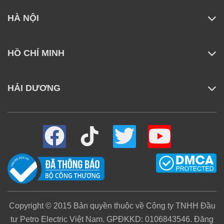
chèo thuyền máy,
máy tập elip,
HÀ NỘI
nhảy dây)
Nhận dạng tư thế
HỒ CHÍ MINH
chạy
Lộ trình chạy AI
HẢI DƯƠNG
Phát hiện ngã khi
trượt tuyết
Mức tiêu thụ
năng lượng khi
tập thể dục
Thông báo
Tin nhắn
Cuộc gọi
Copyright © 2015 Bản quyền thuộc về Công ty TNHH Đầu
tư Petro Electric Việt Nam. GPĐKKD: 0106843546. Đăng