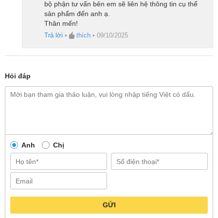
bộ phận tư vấn bên em sẽ liên hệ thông tin cụ thể
Hệ điều hành
HyperOS 2.0
sản phẩm đến anh ạ.
Thân mến!
Tương thích
Android 8.0 hoặc
Trả lời
•
thích
•
09/10/2025
iOS 12.0 trở lên
Cảm biến
Cảm biến nhịp
tim quang học và
Hỏi đáp
SpO2
Máy đo gia tốc
Con quay hồi
chuyển
Anh
Chị
La bàn điện tử
Áp kế
Cảm biến ánh
sáng xung quanh
GỬI