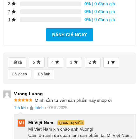
0%
| 0 đánh giá
3
Dây đeo
0%
| 0 đánh giá
2
0%
| 0 đánh giá
1
Chất liệu dây
Cao Su
Kích thước cổ
Từ 14 – 21 cm
ĐÁNH GIÁ NGAY
tay phù hợp
Có thể thay
Có
dây
Tất cả
5
4
3
2
1
Cấu hình
Có video
Có ảnh
Kết nối
Bluetooth 5.3
Vuong Luong
Beidou, GPS,
Mình cần tư vấn sản phẩm này shop ơi
Được xếp
Trả lời
•
thích
•
09/10/2025
GLONASS,
hạng
5
5
sao
Galileo, QZSS
Mi Việt Nam
QUẢN TRỊ VIÊN
Mi Việt Nam xin chào anh Vuong!
Camera
Không
Cảm ơn anh đã quan tâm sản phẩm tại Mi Việt Nam,