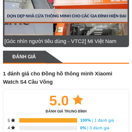
Công nghệ
AMOLED
màn hình
Độ sáng tối đa
2200 nit
[Góc nhìn người tiêu dùng - VTC2] Mi Việt Nam
Kích thước
1.43 inch
màn hình
ĐÁNH GIÁ
Độ phân giải
466 x 466 pixels,
326 PPI
1 đánh giá cho
Đồng hồ thông minh Xiaomi
Thiết kế
Watch S4 Cầu Vồng
Chất liệu viền
Thép
5.0
Thiết kế
Mặt tròn
ĐÁNH GIÁ TRUNG BÌNH
Trọng lượng
~44.5 gram
100%
| 1 đánh giá
5
(không bao gồm
0%
| 0 đánh giá
4
dây đeo)