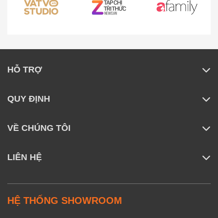
khoẻ
ngủ, Đo nhịp tim,
Đo lượng oxy
trong máu, Đo
mức độ stress,
Phát hiện té ngã,
HỖ TRỢ
Cảnh báo nhịp
tim bất thường,
QUY ĐỊNH
Theo dõi chu kỳ,
Bài tập thở
VỀ CHÚNG TÔI
Tính năng thể
Hơn 150+ chế độ
thao
thể thao
LIÊN HỆ
Tự động nhận
biết khi bắt đầu
tập thể dục (đi
HỆ THỐNG SHOWROOM
bộ, chạy, đạp xe,