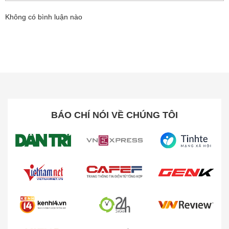
Cảm biến cap
Không có bình luận nào
Cảm biến hall
Pin
Thời lượng
Sử dụng thông
pin
thường: 15 ngày
Dung lượng
Pin polyme
pin
lithium-ion
BÁO CHÍ NÓI VỀ CHÚNG TÔI
486mAh
Tính năng
Nghe,gọi
Nghe gọi qua
Bluetooth
Kháng nước
5 ATM
Tiện ích sức
Theo dõi giấc