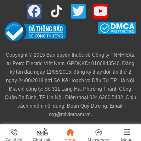
Khả Năng Chống Nước 5ATM
Đồng hồ được thiết kế với khả năng chống nước
tiêu chuẩn 5ATM, có khả năng chịu nước ở áp
suất từ 50m trở xuống. Chính vì thế, mức chịu
Copyright © 2015 Bản quyền thuộc về Công ty TNHH Đầu
nước 5ATM sẽ cho phép đeo đồng hồ khi rửa tay,
tư Petro Electric Việt Nam. GPĐKKD: 0106843546. Đăng
đi mưa, đi tắm mà không cần lo ngại gì. Nếu sử
ký lần đầu ngày 11/05/2015, đăng ký thay đổi lần thứ 2
dụng ngoài phạm vi này, đồng hồ có thể sẽ bị vào
ngày 24/08/2018 bởi Sở Kế Hoạch và Đầu Tư TP Hà Nội.
nước.
Địa chỉ công ty: Số 31L Láng Hạ, Phường Thành Công,
Quận Ba Đình, TP Hà Nội. Điện thoại 024.6260.5432. Chịu
Lưu ý, mặc dù theo lý thuyết thì đồng hồ chịu
trách nhiệm nội dung: Đoàn Quý Dương. Email:
nước 5ATM có thể chịu được áp suất nước
mg@mivietnam.vn.
khoảng 50 m (bơi trong thời gian ngắn) nhưng đó
là thử nghiệm ở áp suất tĩnh, ở môi trường bể bơi,
nước biển, áp suất là động, áp suất ở các độ sâu
Home
Menu
Gọi điện
Chat zalo
Messenger