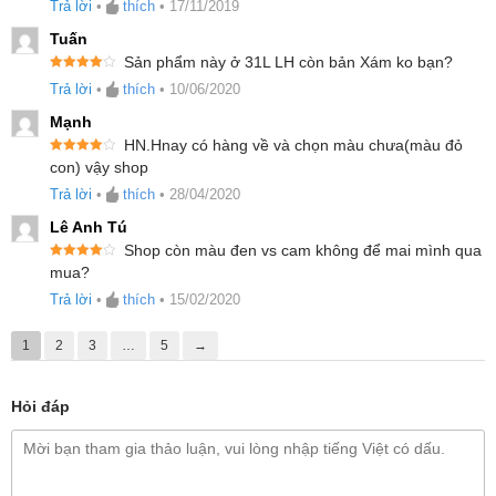
Trả lời
•
thích
•
17/11/2019
Tuấn
Sản phẩm này ở 31L LH còn bản Xám ko bạn?
Được xếp
Trả lời
•
thích
•
10/06/2020
hạng
4
5
sao
Mạnh
HN.Hnay có hàng về và chọn màu chưa(màu đỏ
Được xếp
con) vậy shop
hạng
4
5
sao
Trả lời
•
thích
•
28/04/2020
Lê Anh Tú
Shop còn màu đen vs cam không để mai mình qua
Được xếp
mua?
hạng
4
5
sao
Trả lời
•
thích
•
15/02/2020
1
2
3
…
5
→
Sản phẩm liên quan:
Hỏi đáp
Đồng Hồ Thông Minh Amazfit GTS 2 ( Phiên
Bản Quốc Tế ) – Mi Việt Nam (mivietnam.vn)