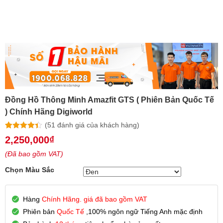
Đồng Hồ Thông Minh Amazfit GTS ( Phiên Bản Quốc Tế
) Chính Hãng Digiworld
(
51
đánh giá của khách hàng)
4.34
50
trên 5
2,250,000
₫
dựa trên
đánh giá
(Đã bao gồm VAT)
Chọn Màu Sắc
Hàng
Chính Hãng. giá đã bao gồm VAT
Phiên bản
Quốc Tế
,100% ngôn ngữ Tiếng Anh mặc định