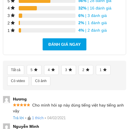
56%
| 28 đánh giá
5
32%
| 16 đánh giá
4
6%
| 3 đánh giá
3
2%
| 1 đánh giá
2
4%
| 2 đánh giá
1
ĐÁNH GIÁ NGAY
Màn Hình AMOLED Super Retina Sắc
Nét, Độ Sáng Cao, Chống Va Đập,
Tất cả
5
4
3
2
1
Trầy Xước Tốt
Có video
Có ảnh
Màn hình đồng hồ được thiết kế với công nghệ
hiện đại nhất hiện nay. Với công nghệ màn hình
Hương
Cho mình hỏi sp này dùng tiếng việt hay tiếng anh
màu AMOLED Super Retina
(Active Matrix
Được xếp
vậy
hạng
5
5
Organic Light Emitting Diode – màn hình phát
sao
Trả lời
•
1
thích
•
04/02/2021
quang hữu cơ ma trận động)
các điểm ảnh được
Nguyễn Minh