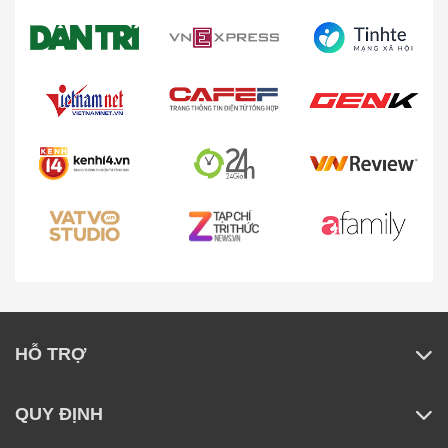
đặt hàng trăm giao diện mặt đồng hồ tùy theo sở
thích cá nhân đến nhiều hơn các trải nghiệm thú
vị.
HỖ TRỢ
QUY ĐỊNH