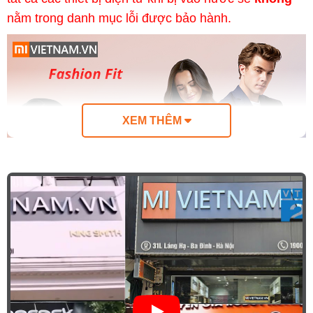
nằm trong danh mục lỗi được bảo hành.
XEM THÊM
Thiết Kế Sang Trọng, Cao Cấp, Hiện
Đại Đầy Trẻ Trung, Cá Tính
Đồng Hồ Thông Minh Amazfit GTS
được thiết
kế với nhiều đặc điểm mang dáng dấp học hỏi từ
Apple Watch Series 4, với giao diện dạng vuông,