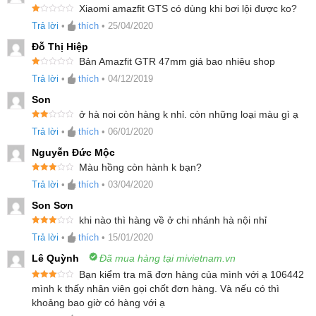
điều khiển bởi dòng điện, cho phép chúng tự phát
Xiaomi amazfit GTS có dùng khi bơi lội được ko?
Đ
Trả lời
•
thích
•
25/04/2020
sáng, nhờ đó sẽ tiết kiệm pin hơn khi màn hình
ư
ợc
xế
Đỗ Thị Hiệp
hoạt động. Thêm vào đó, màn hình AMOLED có
p
hạ
Bản Amazfit GTR 47mm giá bao nhiêu shop
n
độ tương phản rất cao, độ phân giải 348×442
Đ
g
Trả lời
•
thích
•
04/12/2019
ư
1
tương đương với mật độ điểm ảnh 341 PPI, màu
ợc
5
xế
s
Son
p
ao
đen được thể hiện rất đậm và sâu, hình ảnh hiển
hạ
ở hà noi còn hàng k nhỉ. còn những loại màu gì ạ
n
Đượ
g
thị rõ ràng, sắc nét, độ sáng cao, độ bão hòa màu
Trả lời
•
thích
•
06/01/2020
c
1
xếp
5
hạng
tốt. Dải màu trên màn hình này cũng rất rộng đạt
s
Nguyễn Đức Mộc
2
5
ao
sao
Màu hồng còn hành k bạn?
đến 100% NTSC, bạn có thể dễ dàng lựa chọn
Được
Trả lời
•
thích
•
03/04/2020
xếp
màu sắc rực rỡ hoặc nhẹ dịu tùy vào nhu cầu và
hạng
3
5 sao
Son Sơn
sở thích riêng. Đồng thời, công nghệ màn hình
khi nào thì hàng về ở chi nhánh hà nội nhỉ
AMOLED có khả năng chống xước, chịu đựng
Được
Trả lời
•
thích
•
15/01/2020
xếp
hạng
3
lực tác động tốt, gia tăng độ bền của thiết bị dưới
5 sao
Lê Quỳnh
Đã mua hàng tại mivietnam.vn
các tác động, va chạm cơ học từ môi trường
Bạn kiểm tra mã đơn hàng của mình với ạ 106442
Được
mình k thấy nhân viên gọi chốt đơn hàng. Và nếu có thì
xung quanh.
xếp
khoảng bao giờ có hàng với ạ
hạng
3
5 sao