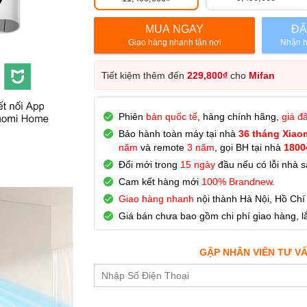
MUA NGAY
ĐẶ
Giao hàng nhanh tận nơi
Nhận h
Tiết kiệm thêm đến
229,800
₫
cho
Mifan
Phiên
bản quốc tế
, hàng chính hãng,
giá đ
Bảo hành toàn máy tại nhà
36 tháng
Xiao
năm
và remote
3 năm
, gọi BH tại nhà
1800
Đổi mới trong
15 ngày
đầu nếu có lỗi nhà s
Cam kết hàng mới
100% Brandnew.
Giao hàng nhanh
nội thành Hà Nội, Hồ Chí
Giá bán chưa bao gồm chi phí giao hàng, lắ
GẶP NHÂN VIÊN TƯ V