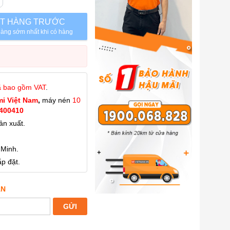
T HÀNG TRƯỚC
àng sớm nhất khi có hàng
ã bao gồm VAT
.
mi Việt Nam
,
máy nén
10
400410
ản xuất.
 Minh.
p đặt.
ẤN