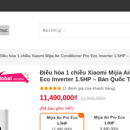
mục
Điều hòa 1 chiều Xiaomi Mijia Air Conditioner Pro Eco Inverter 1.5HP 
Điều hòa 1 chiều Xiaomi Mijia Ai
Eco Inverter 1.5HP – Bản Quốc 
(
2
đánh giá của khách hàng)
5.00
2
trên 5
11,490,000
₫
12,990,000
₫
dựa trên
đánh giá
(Đã bao gồm VAT)
Mijia Air Pro Eco
Mijia Air Pro Eco
1.0HP
1.5HP
9,490,000
₫
11,490,000
₫