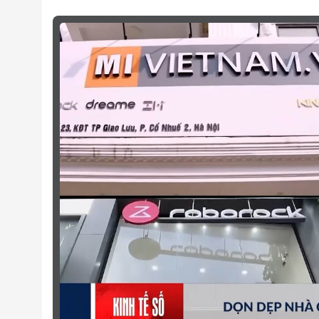
Dải đo độ ẩm
20% ~
Kích thước
70x2
Điều khiển qua điện thoại
App 
CÂU HỎ
Làm sao tôi có thể biết đây là hàng chính hãng
Giá sản phẩm trên web đã bao gồm thuế VAT 
Có được kiểm tra sản phẩm trước khi nhận hà