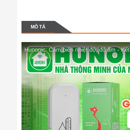
MÔ TẢ
Hunonic: Cảm biến nhiệt độ, độ ẩm - Kết