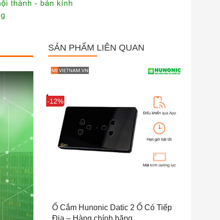
SẢN PHẨM LIÊN QUAN
Sale
-12%
Ổ Cắm Hunonic Datic 2 Ổ Có Tiếp
Địa – Hàng chính hãng