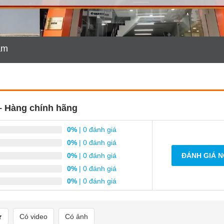
ẩm, Mi Việt Nam có hỗ trợ không? Liên hệ bằng cách nào?
am
hẩm có như nhau không?
– Hàng chính hãng
 thế nào? Vào đâu để kiểm tra?
0%
| 0 đánh giá
0%
| 0 đánh giá
0%
| 0 đánh giá
ĐÁNH GIÁ 
0%
| 0 đánh giá
0%
| 0 đánh giá
Có video
Có ảnh