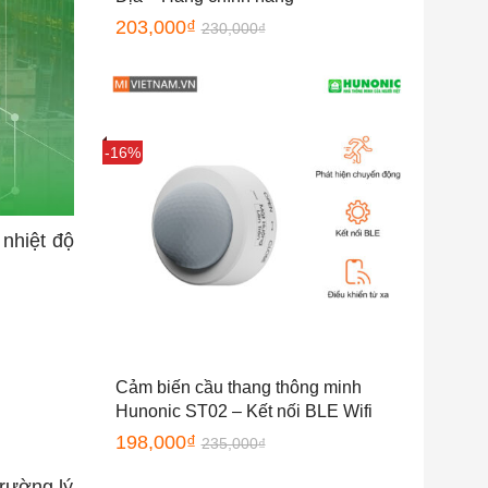
203,000
₫
230,000
₫
Sale
-16%
 nhiệt độ
Cảm biến cầu thang thông minh
Hunonic ST02 – Kết nối BLE Wifi
198,000
₫
235,000
₫
trường lý