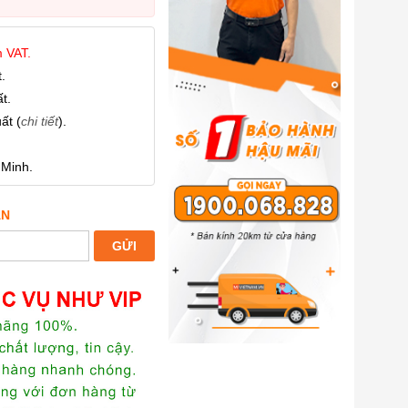
 VAT.
.
t.
ất (
chi tiết
).
 Minh.
ẤN