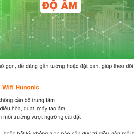
hỏ gọn, dễ dàng gắn tường hoặc đặt bàn, giúp theo dõi
 Wifi Hunonic
 không cần bộ trung tâm
u điều hòa, quạt, máy tạo ẩm…
hi môi trường vượt ngưỡng cài đặt
hoặc bất kỳ không gian nào cần duy trì điều kiện môi 