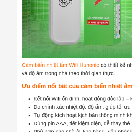
Cảm biến nhiệt ẩm Wifi Hunonic
có thiết kế n
và độ ẩm trong nhà theo thời gian thực.
Ưu điểm nổi bật của cảm biến nhiệt ẩm
Kết nối Wifi ổn định, hoạt động độc lập –
Đo chính xác nhiệt độ, độ ẩm, giúp tối ư
Tự động kích hoạt kịch bản thông minh k
Dùng pin AAA, tiết kiệm điện, dễ thay thế
Phù hợp cho nhà ở, kho hàng, văn phòng, 