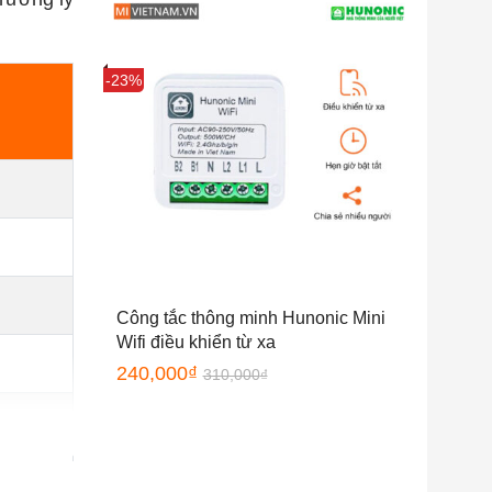
Sale
-23%
Công tắc thông minh Hunonic Mini
Wifi điều khiển từ xa
240,000
₫
310,000
₫