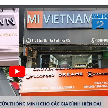
 98% ( Sai số 3% )
5x20mm
Hunonic
I CHUNG THƯỜNG GẶP
?
chưa?
ng?