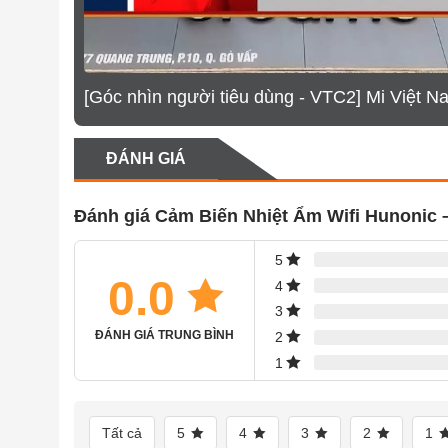
Tôi cần hướng dẫn sử dụng chi tiết về sản ph
[Góc nhìn người tiêu dùng - VTC2] Mi Việt N
Phương thức trả góp sản phẩm như thế nào?
ĐÁNH GIÁ
Mua trực tiếp và online thì chất lượng sản p
Đánh giá Cảm Biến Nhiệt Ẩm Wifi Hunonic 
Tôi muốn kiểm tra đơn hàng đã đặt thì làm như
5
0.0
4
3
ĐÁNH GIÁ TRUNG BÌNH
2
1
Tất cả
5
4
3
2
1