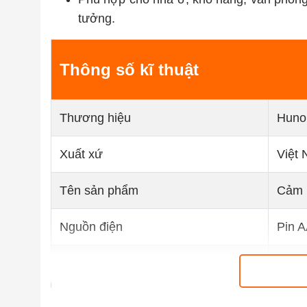
tưởng.
Thông số kĩ thuật
Thương hiệu
Huno
Xuất xứ
Việt
Tên sản phẩm
Cảm b
Nguồn điện
Pin A
Kết nối
Wifi 
Dải đo nhiệt độ
-10 ~