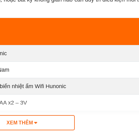
nic
 Nam
iến nhiệt ẩm Wifi Hunonic
AA x2 – 3V
2.4Hz
XEM THÊM
 60 độ ( Sai số 1%)