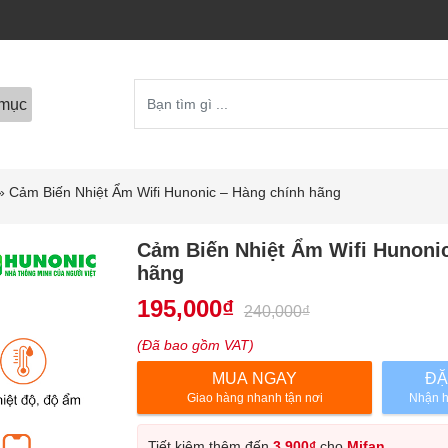
mục
»
Cảm Biến Nhiệt Ẩm Wifi Hunonic – Hàng chính hãng
Cảm Biến Nhiệt Ẩm Wifi Hunonic
hãng
195,000
₫
240,000
₫
(Đã bao gồm VAT)
MUA NGAY
ĐẶ
Giao hàng nhanh tận nơi
Nhận h
Tiết kiệm thêm đến
3,900
₫
cho
Mifan