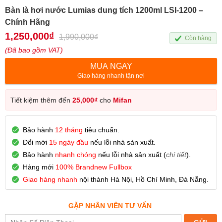
Bàn là hơi nước Lumias dung tích 1200ml LSI-1200 –
Chính Hãng
1,250,000
₫
1,990,000
₫
Còn hàng
(Đã bao gồm VAT)
MUA NGAY
Giao hàng nhanh tận nơi
Tiết kiệm thêm đến
25,000
₫
cho
Mifan
Bảo hành
12 tháng
tiêu chuẩn.
Đổi mới
15 ngày đầu
nếu lỗi nhà sản xuất.
Bảo hành
nhanh chóng
nếu lỗi nhà sản xuất (
chi tiết
).
Hàng mới
100% Brandnew Fullbox
Giao hàng nhanh
nội thành Hà Nội, Hồ Chí Minh, Đà Nẵng.
GẶP NHÂN VIÊN TƯ VẤN