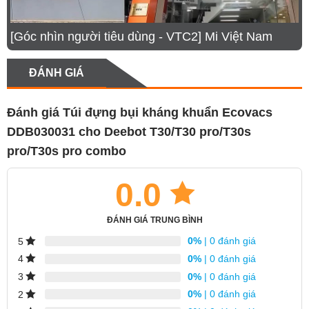
[Góc nhìn người tiêu dùng - VTC2] Mi Việt Nam
ĐÁNH GIÁ
Đánh giá Túi đựng bụi kháng khuẩn Ecovacs
DDB030031 cho Deebot T30/T30 pro/T30s
pro/T30s pro combo
0.0
ĐÁNH GIÁ TRUNG BÌNH
0%
| 0 đánh giá
5
0%
| 0 đánh giá
4
0%
| 0 đánh giá
3
0%
| 0 đánh giá
2