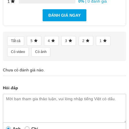
0%
| 0 đánh giá
1
ĐÁNH GIÁ NGAY
Tất cả
5
4
3
2
1
Có video
Có ảnh
Chưa có đánh giá nào.
Hỏi đáp
Anh
Chị