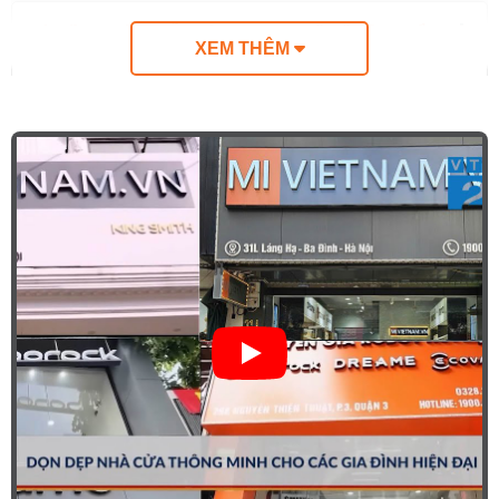
Tôi cần hướng dẫn sử dụng chi tiết về sản phẩm,
XEM THÊM
Mi Việt Nam có hỗ trợ không? Liên hệ bằng cách
nào?
Phương thức trả góp sản phẩm như thế nào?
Mua trực tiếp và online thì chất lượng sản phẩm
có như nhau không?
Tôi muốn kiểm tra đơn hàng đã đặt thì làm như
thế nào? Vào đâu để kiểm tra?