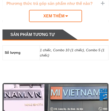
Phương thức trả góp sản phẩm như thế nào?
XEM THÊM
Mua trực tiếp và online thì chất lượng sản phẩm
có như nhau không?
SẢN PHẨM TƯƠNG TỰ
Tôi muốn kiểm tra đơn hàng đã đặt thì làm như
1 chiếc, Combo 10 (1 chiếc), Combo 5 (1
thế nào? Vào đâu để kiểm tra?
Số lượng
chiếc)