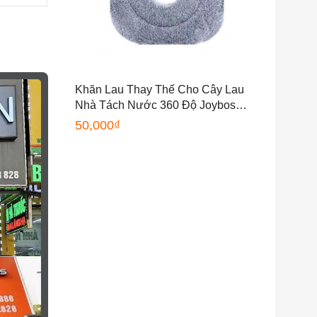
Khăn Lau Thay Thế Cho Cây Lau
Nhà Tách Nước 360 Độ Joybos
M16
50,000
₫