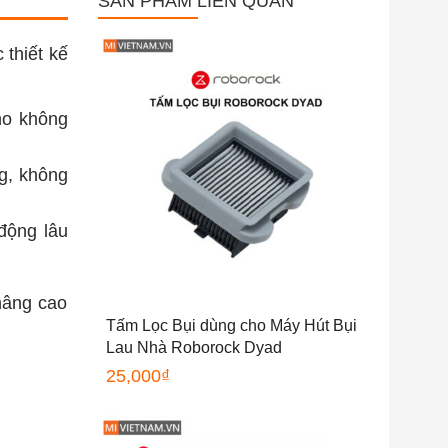
SẢN PHẨM LIÊN QUAN
 thiết kế
cho không
ng, không
động lâu
nâng cao
Tấm Lọc Bụi dùng cho Máy Hút Bụi
Lau Nhà Roborock Dyad
25,000
₫