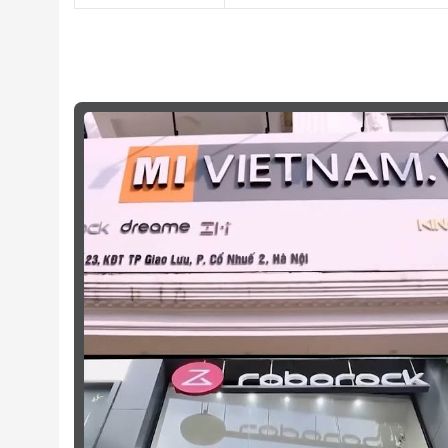
Làm sao tôi có thể biết đây là hàng chính hãng
Giá sản phẩm trên web đã bao gồm thuế VAT 
Có được kiểm tra sản phẩm trước khi nhận hà
Tôi cần hướng dẫn sử dụng chi tiết về sản ph
Phương thức trả góp sản phẩm như thế nào?
Mua trực tiếp và online thì chất lượng sản p
Tôi muốn kiểm tra đơn hàng đã đặt thì làm như