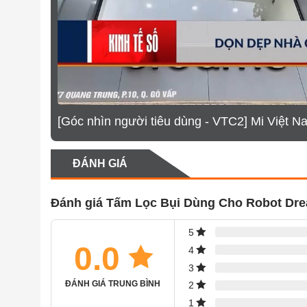
[Góc nhìn người tiêu dùng - VTC2] Mi Việt N
ĐÁNH GIÁ
Đánh giá Tấm Lọc Bụi Dùng Cho Robot Dre
5
0.0
4
3
ĐÁNH GIÁ TRUNG BÌNH
2
1