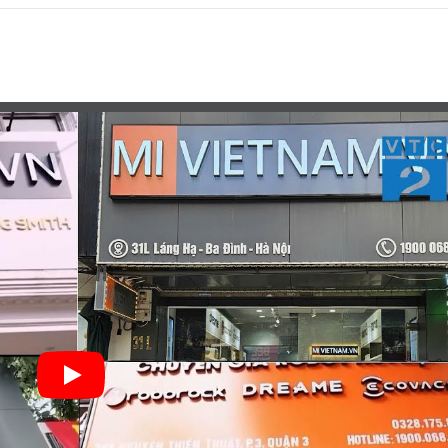
?
chưa?
ng?
ẩm, Mi Việt Nam có hỗ trợ không? Liên hệ bằng cách nào?
hẩm có như nhau không?
 thế nào? Vào đâu để kiểm tra?