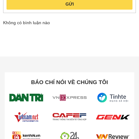
GỬI
Không có bình luận nào
Vận hành êm ái, tạo không gian thư giãn yên
tĩnh
BÁO CHÍ NÓI VỀ CHÚNG TÔI
Súng Massage Gun Mini 3S Yunmai MGM241 hoạt
động với độ ồn chỉ 43dB, mang đến trải nghiệm yên
tĩnh, dễ chịu ngay cả khi sử dụng vào ban đêm.
Không gây ra tiếng ồn khó chịu, thiết bị này lý tưởng
cho những ai muốn thư giãn mà không bị làm phiền
bởi âm thanh máy móc. Phiên bản mới nhất còn