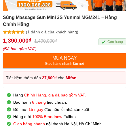
Súng Massage Gun Mini 3S Yunmai MGM241 – Hàng
Chính Hãng
(
1
đánh giá của khách hàng)
5.00
1
trên 5
1,390,000
₫
1,490,000
₫
Còn hàng
dựa trên
đánh giá
(Đã bao gồm VAT)
MUA NGAY
Giao hàng nhanh tận nơi
Tiết kiệm thêm đến
27,800
₫
cho
Mifan
Hàng
Chính Hãng, giá đã bao gồm VAT.
Bảo hành
6 tháng
tiêu chuẩn.
Đổi mới
15 ngày
đầu nếu lỗi nhà sản xuất.
Hàng mới
100% Brandnew
Fullbox
Giao hàng nhanh
nội thành Hà Nội, Hồ Chí Minh.