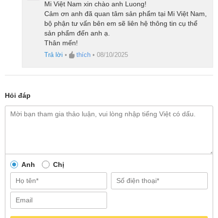
Mi Việt Nam xin chào anh Luong!
độ phù hợp với nhu cầu cá nhân. Các xung lực ổn
Cảm ơn anh đã quan tâm sản phẩm tại Mi Việt Nam,
định mà thiết bị tạo ra tác động sâu đến từng bó cơ,
bộ phận tư vấn bên em sẽ liên hệ thông tin cụ thể
sản phẩm đến anh ạ.
giúp xoa bóp và giảm đau mỏi hiệu quả tại những
Thân mến!
vùng cơ căng thẳng. Đồng thời, súng massage này
Trả lời
•
thích
•
08/10/2025
còn giúp lưu thông máu, giảm tê bì và tăng cường sự
thư giãn, mang lại trải nghiệm massage chuyên
nghiệp ngay tại nhà.
Hỏi đáp
Anh
Chị