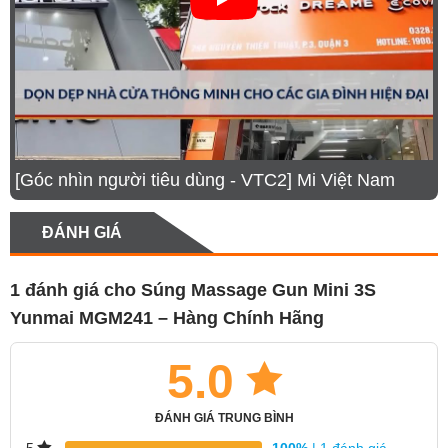
thiết kế tay cầm nhỏ gọn, nhẹ nhàng, thuận tiện cho
người dùng dễ dàng mang theo bên mình và sử dụng
ở bất kỳ đâu. Với các đầu massage được làm từ chất
liệu silicon mềm mại, thiết bị này đi kèm ba đầu
massage có kiểu dáng và công dụng khác nhau, hỗ
trợ hiệu quả trong quá trình chăm sóc cơ thể. Thiết
[Góc nhìn người tiêu dùng - VTC2] Mi Việt Nam
kế nút bấm đơn giản nằm ngay trên thân máy, đi
cùng sổ hướng dẫn chi tiết, giúp người dùng dễ dàng
ĐÁNH GIÁ
làm quen và sử dụng hiệu quả chỉ sau vài thao tác cơ
bản.
1 đánh giá cho
Súng Massage Gun Mini 3S
Yunmai MGM241 – Hàng Chính Hãng
5.0
ĐÁNH GIÁ TRUNG BÌNH
100%
| 1 đánh giá