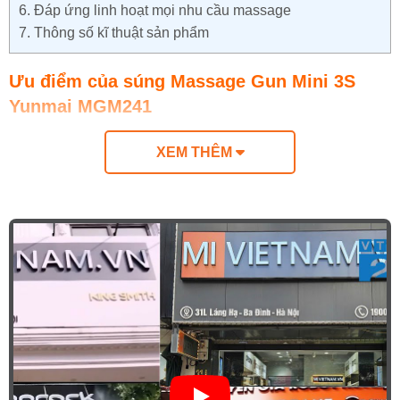
6.
Đáp ứng linh hoạt mọi nhu cầu massage
7.
Thông số kĩ thuật sản phẩm
Ưu điểm của súng Massage Gun Mini 3S
Yunmai MGM241
Thiết kế nhỏ gọn, tiện lợi và dễ sử dụng
XEM THÊM
Trải nghiệm massage chuyên sâu nhờ công
nghệ hiện đại
Vận hành êm ái, tạo không gian thư giãn yên
tĩnh
Thời gian sử dụng bền bỉ với pin dung lượng
cao
Đáp ứng linh hoạt mọi nhu cầu massage
Thiết kế nhỏ gọn, tiện lợi và dễ sử dụng
Súng Massage Gun Mini 3S Yunmai MGM241 có