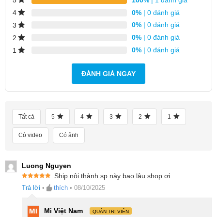
5
0%
| 0 đánh giá
4
0%
| 0 đánh giá
3
0%
| 0 đánh giá
2
0%
| 0 đánh giá
1
ĐÁNH GIÁ NGAY
Tất cả
5
4
3
2
1
Có video
Có ảnh
Trải nghiệm massage chuyên sâu nhờ công
nghệ hiện đại
Luong Nguyen
Ship nội thành sp này bao lâu shop ơi
Súng Massage Gun Mini 3S Yunmai MGM241 tích
Được xếp
Trả lời
•
thích
•
08/10/2025
hạng
5
5
sao
hợp 3 chế độ massage từ nhẹ đến mạnh, mang lại
sự linh hoạt tối đa cho người dùng khi điều chỉnh chế
Mi Việt Nam
QUẢN TRỊ VIÊN