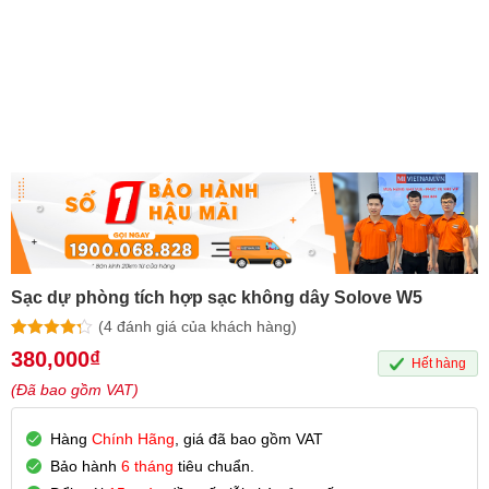
Sạc dự phòng tích hợp sạc không dây Solove W5
(
4
đánh giá của khách hàng)
4.25
4
trên 5
380,000
₫
Hết hàng
dựa trên
đánh giá
(Đã bao gồm VAT)
Hàng
Chính Hãng
, giá đã bao gồm VAT
Bảo hành
6 tháng
tiêu chuẩn.