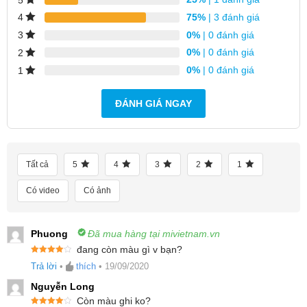
75%
| 3 đánh giá
4
0%
| 0 đánh giá
3
0%
| 0 đánh giá
2
0%
| 0 đánh giá
1
ĐÁNH GIÁ NGAY
Tất cả
5
4
3
2
1
Có video
Có ảnh
Phuong
Đã mua hàng tại mivietnam.vn
đang còn màu gì v bạn?
Được xếp
Trả lời
•
thích
•
19/09/2020
hạng
4
5
sao
Nguyễn Long
Còn màu ghi ko?