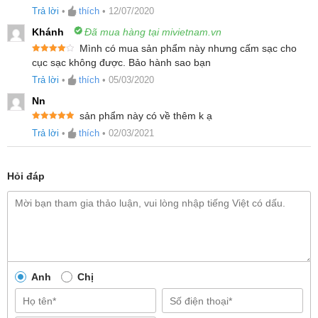
Được xếp
Trả lời
•
thích
•
12/07/2020
hạng
4
5
sao
Khánh
Đã mua hàng tại mivietnam.vn
Mình có mua sản phẩm này nhưng cấm sạc cho
Được xếp
cục sạc không được. Bảo hành sao bạn
hạng
4
5
sao
Trả lời
•
thích
•
05/03/2020
Nn
sản phẩm này có về thêm k ạ
Được xếp
Trả lời
•
thích
•
02/03/2021
hạng
5
5
sao
Hỏi đáp
Anh
Chị