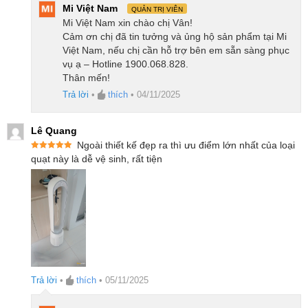
Mi Việt Nam
QUẢN TRỊ VIÊN
Mi Việt Nam xin chào chị Vân!
Cảm ơn chị đã tin tưởng và ủng hộ sản phẩm tại Mi
Việt Nam, nếu chị cần hỗ trợ bên em sẵn sàng phục
vụ ạ – Hotline 1900.068.828.
Thân mến!
Trả lời
•
thích
•
04/11/2025
Lê Quang
Ngoài thiết kế đẹp ra thì ưu điểm lớn nhất của loại
Được xếp
quạt này là dễ vệ sinh, rất tiện
hạng
5
5
sao
Trả lời
•
thích
•
05/11/2025