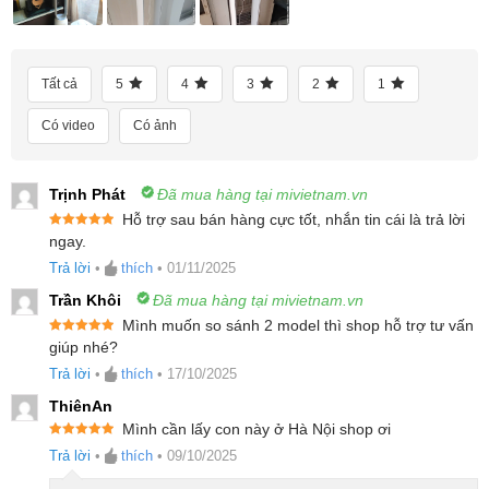
PM2.5, lông thú cưng, vi khuẩn, thậm chí cả những
tác nhân gây viêm phế quản và hen suyễn, mang lại
Tất cả
5
4
3
2
1
bầu không khí sạch sẽ cho cả gia đình, đặc biệt là trẻ
nhỏ và người lớn tuổi.
Có video
Có ảnh
Trịnh Phát
Đã mua hàng tại mivietnam.vn
Hỗ trợ sau bán hàng cực tốt, nhắn tin cái là trả lời
Được xếp
ngay.
hạng
5
5
sao
Trả lời
•
thích
•
01/11/2025
Trần Khôi
Đã mua hàng tại mivietnam.vn
Mình muốn so sánh 2 model thì shop hỗ trợ tư vấn
Được xếp
giúp nhé?
hạng
5
5
sao
Trả lời
•
thích
•
17/10/2025
ThiênAn
Mình cần lấy con này ở Hà Nội shop ơi
Được xếp
Trả lời
•
thích
•
09/10/2025
hạng
5
5
sao