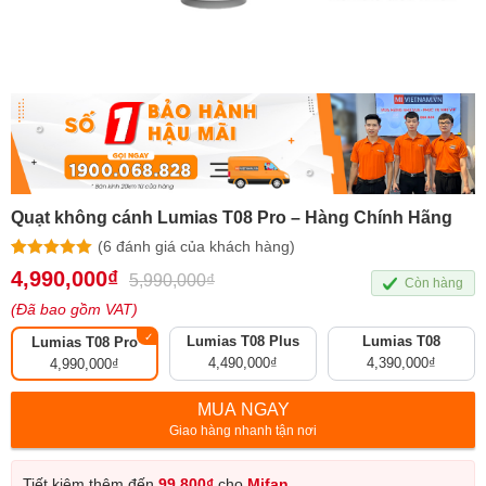
Quạt không cánh Lumias T08 Pro – Hàng Chính Hãng
(
6
đánh giá của khách hàng)
5.00
6
trên 5
4,990,000
₫
5,990,000
₫
Còn hàng
dựa trên
đánh giá
(Đã bao gồm VAT)
Lumias T08 Plus
Lumias T08
Lumias T08 Pro
4,490,000
₫
4,390,000
₫
4,990,000
₫
MUA NGAY
Giao hàng nhanh tận nơi
Tiết kiệm thêm đến
99,800
₫
cho
Mifan