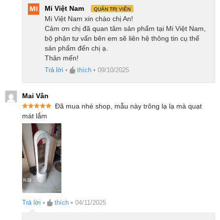
Mi Việt Nam
QUẢN TRỊ VIÊN
Mi Việt Nam xin chào chị An!
Cảm ơn chị đã quan tâm sản phẩm tại Mi Việt Nam,
bộ phận tư vấn bên em sẽ liên hệ thông tin cụ thể
sản phẩm đến chị ạ.
Thân mến!
Trả lời
•
thích
•
09/10/2025
Mai Vân
Đã mua nhé shop, mẫu này trông lạ lạ mà quạt
Được xếp
mát lắm
hạng
5
5
sao
Trả lời
•
thích
•
04/11/2025