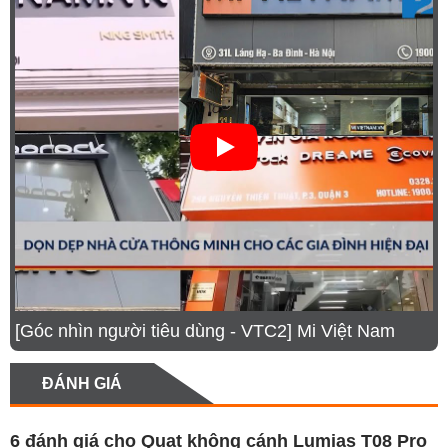
Mục lục
1.
Ưu điểm nổi bật trên quạt không cánh Lumias T08 Pro
2.
Lọc sạch không khí 360 độ, bảo vệ sức khỏe tối ưu
3.
Làm mát mạnh mẽ với góc xoay linh hoạt
4.
Động cơ không chổi than êm ái, tiết kiệm năng lượng
5.
An toàn tuyệt đối, phù hợp với mọi gia đình
6.
Thông số kĩ thuật sản phẩm
[Góc nhìn người tiêu dùng - VTC2] Mi Việt Nam
7.
Hình ảnh thực tế sản phẩm
ĐÁNH GIÁ
Ưu điểm nổi bật trên quạt không cánh
Lumias T08 Pro
6 đánh giá cho
Quạt không cánh Lumias T08 Pro