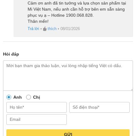
Cảm ơn anh đã tin tưởng và lựa chọn sản phẩm tại
Mi Việt Nam, nếu anh cần hỗ trợ bên em sẵn sàng
phục vụ ạ – Hotline 1900.068.828.
Thân mến!
Trả lời
•
thích
•
08/01/2026
Hỏi đáp
Anh
Chị
Làm mát mạnh mẽ với góc xoay linh hoạt
Thiết kế khí động học cùng khe gió siêu nhỏ 2mm
giúp Lumias T08 Pro tạo luồng không khí mát lạnh,
GỬI