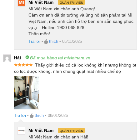
Mi Việt Nam
QUẢN TRỊ VIÊN
Mi Việt Nam xin chào anh Quang!
Cảm ơn anh đã tin tưởng và ủng hộ sản phẩm tại Mi
Việt Nam, nếu anh cần hỗ trợ bên em sẵn sàng phục
vụ ạ – Hotline 1900.068.828.
Thân mến!
Trả lời
•
thích
•
05/11/2025
Hải
Đã mua hàng tại mivietnam.vn
Thấy giới thiệu có cả lọc không khí nhưng không bt
Được xếp
có lọc được không. nhìn chung quạt mát nhiều chế độ
hạng
5
5
sao
Trả lời
•
thích
•
08/01/2026
Mi Việt Nam
QUẢN TRỊ VIÊN
Mi Việt Nam xin chào anh Hải!