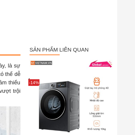
SẢN PHẨM LIÊN QUAN
y, là sự
có thể dễ
ảm thiểu
Sale
-14%
vượt trội