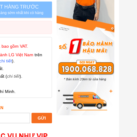
T HÀNG TRƯỚC
àng sớm nhất khi có hàng
ã bao gồm VAT.
hành LG Việt Nam
trên
hi tiết
).
t.
ất (
chi tiết
).
hí Minh.
ẤN