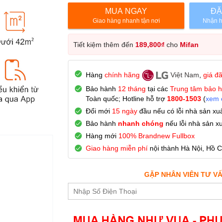
MUA NGAY
ĐẶ
Giao hàng nhanh tận nơi
Nhận h
Tiết kiệm thêm đến
189,800
₫
cho
Mifan
Hàng
chính hãng
Việt Nam
,
giá đ
Bảo hành
12 tháng
tại các
Trung tâm bảo 
Toàn quốc; Hotline hỗ trợ
1800-1503
(
xem c
Đổi mới
15 ngày
đầu nếu có lỗi nhà sản xuấ
Bảo hành
nhanh chóng
nếu lỗi nhà sản xu
Hàng mới
100% Brandnew Fullbox
Giao hàng miễn phí
nội thành Hà Nội, Hồ C
GẶP NHÂN VIÊN TƯ V