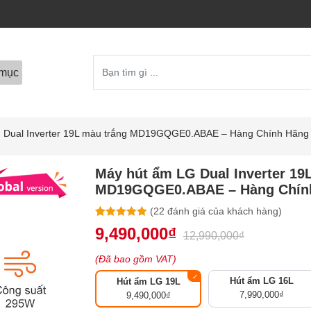
mục
 Dual Inverter 19L màu trắng MD19GQGE0.ABAE – Hàng Chính Hãng
Máy hút ẩm LG Dual Inverter 19
MD19GQGE0.ABAE – Hàng Chín
(
22
đánh giá của khách hàng)
5.00
22
trên 5
9,490,000
₫
12,990,000
₫
dựa trên
đánh giá
(Đã bao gồm VAT)
Hút ẩm LG 16L
Hút ẩm LG 19L
7,990,000
₫
9,490,000
₫