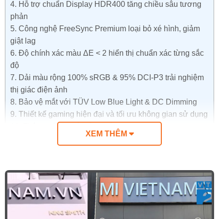
4.
Hỗ trợ chuẩn Display HDR400 tăng chiều sâu tương
phản
5.
Công nghệ FreeSync Premium loại bỏ xé hình, giảm
giật lag
6.
Độ chính xác màu ΔE < 2 hiển thị chuẩn xác từng sắc
độ
7.
Dải màu rộng 100% sRGB & 95% DCI-P3 trải nghiệm
thị giác điện ảnh
8.
Bảo vệ mắt với TÜV Low Blue Light & DC Dimming
9.
Thiết kế gaming hiện đại và tối ưu không gian sử dụng
10.
Thông số kĩ thuật sản phẩm
XEM THÊM
Ưu điểm của màn hình Xiaomi Gaming G24i
2026
Màn hình 23.8 inch Full HD sử dụng tấm nền
Fast IPS cho hình ảnh sắc nét, góc nhìn rộng
178°