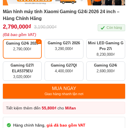
Màn hình máy tính Xiaomi Gaming G24i 2026 24 inch –
Hàng Chính Hãng
2,790,000
₫
3,190,000
₫
Còn hàng
(Đã bao gồm VAT)
Gaming G27i 2026
Mini LED Gaming G
Gaming G24i 2026
3,290,000
₫
Pro 27i
2,790,000
₫
8,230,000
₫
Gaming G27I
Gaming G27QI
Gaming G24i
ELA5375EU
4,400,000
₫
2,690,000
₫
3,020,000
₫
MUA NGAY
Giao hàng nhanh tận nơi
Tiết kiệm thêm đến
55,800
₫
cho
Mifan
Hàng chính hãng,
giá đã bao gồm VAT