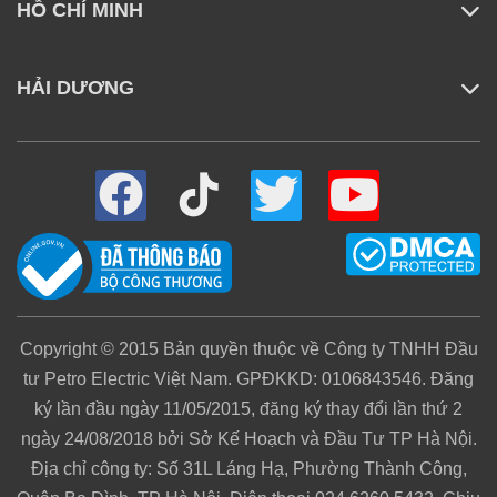
tái hiện rõ ràng, tạo nên trải nghiệm hình ảnh sống
HỒ CHÍ MINH
động và có chiều sâu hơn khi chơi game hoặc xem
nội dung giải trí chất lượng cao.
HẢI DƯƠNG
Copyright © 2015 Bản quyền thuộc về Công ty TNHH Đầu
tư Petro Electric Việt Nam. GPĐKKD: 0106843546. Đăng
ký lần đầu ngày 11/05/2015, đăng ký thay đổi lần thứ 2
ngày 24/08/2018 bởi Sở Kế Hoạch và Đầu Tư TP Hà Nội.
Địa chỉ công ty: Số 31L Láng Hạ, Phường Thành Công,