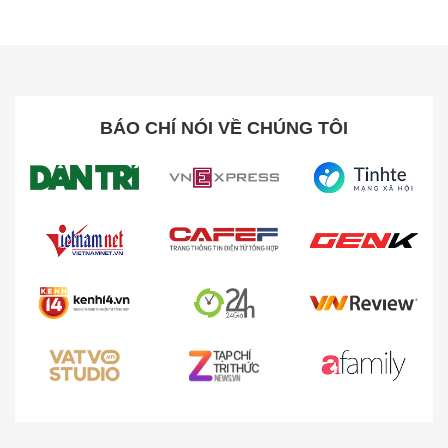
khả năng hiển thị mượt mà vượt trội trong mọi khung
hình chuyển động nhanh. Kết hợp cùng thời gian
phản hồi 1ms GTG, màn hình tái tạo hình ảnh gần
như tức thì, hạn chế tối đa hiện tượng bóng mờ hay
nhòe hình. Đây là lợi thế quan trọng giúp game thủ
BÁO CHÍ NÓI VỀ CHÚNG TÔI
phản xạ nhanh, nắm bắt chính xác từng khoảnh khắc
quyết định trong các tựa game FPS, đua xe hay
eSports cường độ cao.