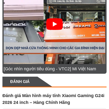
Tần số quét 200Hz kết hợp thời gian phản hồi
1ms GTG mang lại chuyển động mượt và phản
xạ nhanh
Công nghệ FreeSync Premium giúp loại bỏ xé
hình, giảm giật lag khi chơi game tốc độ cao
Chuẩn hiển thị DisplayHDR 400 với độ sáng 400
nits cho độ tương phản rõ ràng, hình ảnh sống
động
Độ chính xác màu cao Delta E < 2 cùng gam
màu rộng 100% sRGB và 95% DCI-P3
[Góc nhìn người tiêu dùng - VTC2] Mi Việt Nam
Chứng nhận TÜV Low Blue Light và DC
Dimming giúp bảo vệ mắt khi sử dụng lâu dài
ĐÁNH GIÁ
Thiết kế viền mỏng hiện đại, hỗ trợ treo tường
VESA 75×75 mm, dễ dàng lắp đặt linh hoạt
Đánh giá Màn hình máy tính Xiaomi Gaming G24i
Trang bị đầy đủ cổng DisplayPort, HDMI và jack
2026 24 inch – Hàng Chính Hãng
3.5 mm, đáp ứng đa dạng nhu cầu kết nối