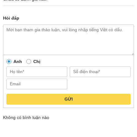
Hỏi đáp
Anh
Chị
GỬI
Tần số quét 200Hz làm chủ mọi chuyển động
tốc độ cao
Không có bình luận nào
Màn hình máy tính Xiaomi Gaming G24i 2026 24 inch
được trang bị tần số quét siêu cao 200Hz, mang lại