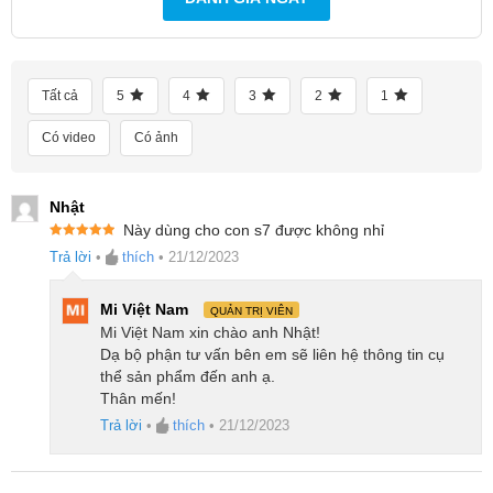
Tất cả
5
4
3
2
1
Dock sạc 3 trong 1 sẽ tự động hút rác thu gom
Có video
Có ảnh
được từ trong robot đẩy thẳng lên trong ngăn
chứa rác lớn của dock sạc. Lúc này bạn có thể
Nhật
dễ dàng sau 1-2 tháng mới phải đổ rác một lần,
Này dùng cho con s7 được không nhỉ
Được xếp
Trả lời
•
thích
•
21/12/2023
bạn sẽ không còn mất nhiều thời gian vào việc đổ
hạng
5
5
sao
rác hàng ngày cho robot nữa.
Mi Việt Nam
QUẢN TRỊ VIÊN
Mi Việt Nam xin chào anh Nhật!
Dạ bộ phận tư vấn bên em sẽ liên hệ thông tin cụ
thể sản phẩm đến anh ạ.
Thân mến!
Trả lời
•
thích
•
21/12/2023