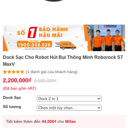
Dock Sạc Cho Robot Hút Bụi Thông Minh Roborock S7
MaxV
(
1
đánh giá của khách hàng)
5.00
1
trên 5
2,200,000
₫
3,500,000
₫
dựa trên
đánh giá
(Đã bao gồm VAT)
Dock Sạc
Số lượng
Tiết kiệm thêm đến
44,000
₫
cho
Mifan