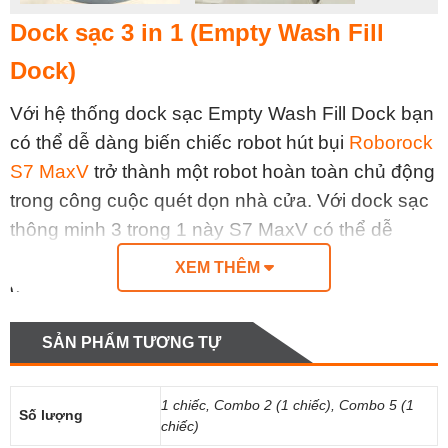
Dock sạc 3 in 1 (Empty Wash Fill
Dock)
Với hệ thống dock sạc Empty Wash Fill Dock bạn
có thể dễ dàng biến chiếc robot hút bụi
Roborock
S7 MaxV
trở thành một robot hoàn toàn chủ động
trong công cuộc quét dọn nhà cửa. Với dock sạc
thông minh 3 trong 1 này S7 MaxV có thể dễ
dàng tự động giặt giẻ sau mỗi lần làm việc, hay tự
XEM THÊM
động hút rác sau khi đầy hộp chưa rác nhỏ trong
robot.
SẢN PHẨM TƯƠNG TỰ
1 chiếc, Combo 2 (1 chiếc), Combo 5 (1
Số lượng
chiếc)