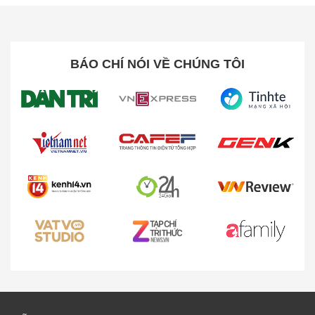
BÁO CHÍ NÓI VỀ CHÚNG TÔI
Dock sạc 2 in 1 (Auto-Empty Dock)
Với dock sạc Auto-Empty Dock giúp bạn thu gom
rác trong robot một cách nhanh nhất, bạn sẽ
không còn phải đổ rác hàng ngày cho robot nữa,
thay vào đó 1-2 tháng bạn mới phải đổ rác một
lần.