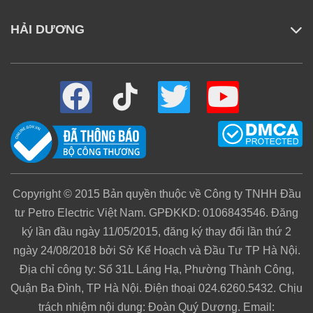
HẢI DƯƠNG
Hệ thống hút rác tự động, giúp khay rác luôn
được dọn dẹp sạch sẽ, bạn sẽ không còn phải
thường xuyên đổ rác cho robot nữa. Bạn sẽ
giành nhiều thời gian cho bản thân cũng như gia
đình của bạn.
Copyright © 2015 Bản quyền thuộc về Công ty TNHH Đầu
tư Petro Electric Việt Nam. GPĐKKD: 0106843546. Đăng
ký lần đầu ngày 11/05/2015, đăng ký thay đổi lần thứ 2
ngày 24/08/2018 bởi Sở Kế Hoạch và Đầu Tư TP Hà Nội.
Địa chỉ công ty: Số 31L Láng Hạ, Phường Thành Công,
Quận Ba Đình, TP Hà Nội. Điện thoại 024.6260.5432. Chịu
trách nhiệm nội dung: Đoàn Quý Dương. Email: