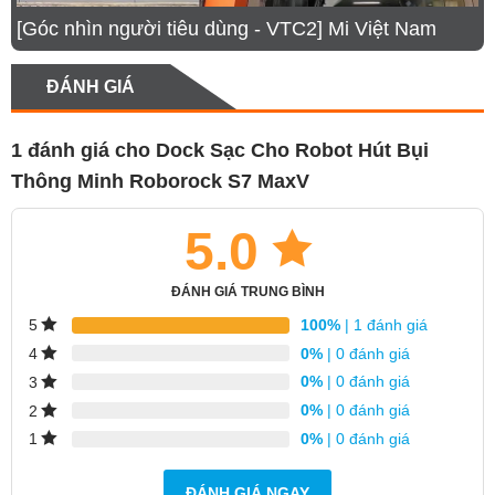
[Góc nhìn người tiêu dùng - VTC2] Mi Việt Nam
ĐÁNH GIÁ
Ngoài ra, dock sạc thông minh 3 in 1 này có dễ
1 đánh giá cho
Dock Sạc Cho Robot Hút Bụi
dàng cung cấp nước lên bình chứa của robot để
Thông Minh Roborock S7 MaxV
robot có thể hoạt động làm việc với thời gian lâu
hơn, cho diện tích lau nhà quét dọn lớn hơn mà
5.0
không cần phụ thuộc vào con người.
ĐÁNH GIÁ TRUNG BÌNH
100%
| 1 đánh giá
5
0%
| 0 đánh giá
4
0%
| 0 đánh giá
3
0%
| 0 đánh giá
2
0%
| 0 đánh giá
1
ĐÁNH GIÁ NGAY