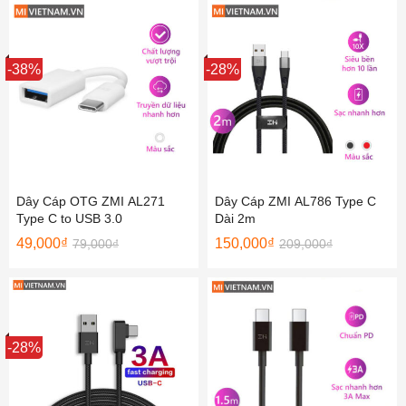
Sale
-38%
Sale
-28%
Dây Cáp OTG ZMI AL271
Dây Cáp ZMI AL786 Type C
Type C to USB 3.0
Dài 2m
49,000
₫
150,000
₫
79,000
₫
209,000
₫
Sale
-28%