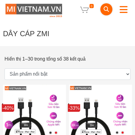
0
DÂY CÁP ZMI
Hiển thị 1–30 trong tổng số 38 kết quả
Sale
-40%
Sale
-33%