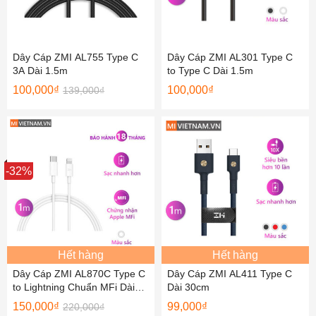
Dây Cáp ZMI AL755 Type C
Dây Cáp ZMI AL301 Type C
3A Dài 1.5m
to Type C Dài 1.5m
100,000
₫
100,000
₫
139,000
₫
Sale
-32%
Hết hàng
Hết hàng
Dây Cáp ZMI AL870C Type C
Dây Cáp ZMI AL411 Type C
to Lightning Chuẩn MFi Dài
Dài 30cm
1m
150,000
₫
99,000
₫
220,000
₫